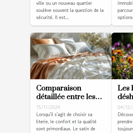
ville ou un nouveau quartier
immobil
soulève souvent la question de la
parcour
sécurité. Il est...
options 
Les 
Comparaison
dés
détaillée entre les
ther
tissus de lit en satin
04/12/
15/11/2024
votr
de coton et percale
Découvr
Lorsqu'il s'agit de choisir sa
prendre
literie, le confort et la qualité
toujour
sont primordiaux. Le satin de