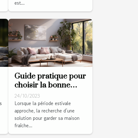
est...
Guide pratique pour
choisir la bonne
climatisation pour
24/10/2023
votre salle de séjour
s
Lorsque la période estivale
approche, la recherche d’une
.
solution pour garder sa maison
fraîche...