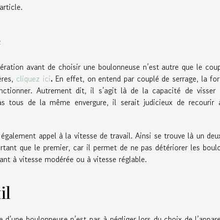
rticle.
e
dération avant de choisir une boulonneuse n’est autre que le cou
ères,
cliquez ici
.
En effet, on entend par couplé de serrage, la fo
nctionner. Autrement dit, il s’agit là de la capacité de visser
as tous de la même envergure, il serait judicieux de recourir
t également appel à la vitesse de travail. Ainsi se trouve là un de
rtant que le premier, car il permet de ne pas détériorer les boulo
nt à vitesse modérée ou à vitesse réglable.
il
 d’une boulonneuse n’est pas à négliger lors du choix de l’appare