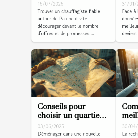
Cette équipe locale
SD e
16/07/2026
31/01/
installe votre pompe
pour
Trouver un chauffagiste fiable
Face à 
autour de Pau peut vite
données
à chaleur sur
donn
décourager devant le nombre
meilleu
mesure !
d'offres et de promesses....
devient 
Conseils pour
Comm
choisir un quartier
meil
sûr lorsque vous
pour
03/06/2025
30/04/
déménagez
immo
Déménager dans une nouvelle
La rech