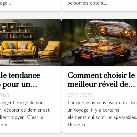
age...
personnes optent...
le tendance
Comment choisir le
 pour un
meilleur réveil de
rieur en vogue ?
voyage pour vos
2023
07/11/2023
aventures
anger l’image de son
Lorsque vous vous aventurez dan
r, décorer ce dernier est
un voyage, il y a certains
llent moyen. C’est la
éléments qui sont indispensables
our...
Un de ces...