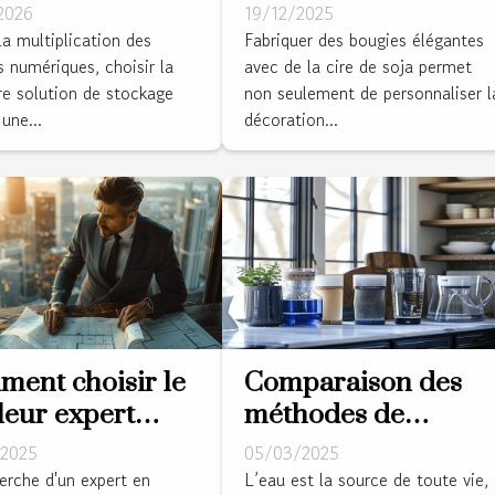
t disque dur
élégantes avec de la
2026
19/12/2025
 sécuriser vos
cire de soja ?
la multiplication des
Fabriquer des bougies élégantes
 numériques, choisir la
avec de la cire de soja permet
ées ?
re solution de stockage
non seulement de personnaliser l
une...
décoration...
ent choisir le
Comparaison des
leur expert
méthodes de
 vos besoins
purification de l'eau
2025
05/03/2025
biliers ?
à la maison
erche d'un expert en
L’eau est la source de toute vie,