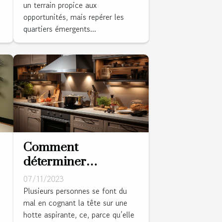
un terrain propice aux
opportunités, mais repérer les
quartiers émergents...
Comment
déterminer
l'emplacement idéal
07/11/2023
pour une hotte
Plusieurs personnes se font du
mal en cognant la tête sur une
aspirante ?
hotte aspirante, ce, parce qu’elle