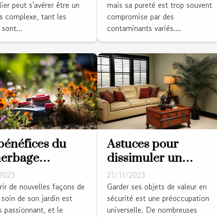
ier peut s'avérer être un
mais sa pureté est trop souvent
s complexe, tant les
compromise par des
sont...
contaminants variés....
bénéfices du
Astuces pour
herbage
dissimuler un
mique pour
coffre-fort dans
2023
21/11/2023
e jardin
votre salle de séjour
ir de nouvelles façons de
Garder ses objets de valeur en
 soin de son jardin est
sécurité est une préoccupation
s passionnant, et le
universelle. De nombreuses