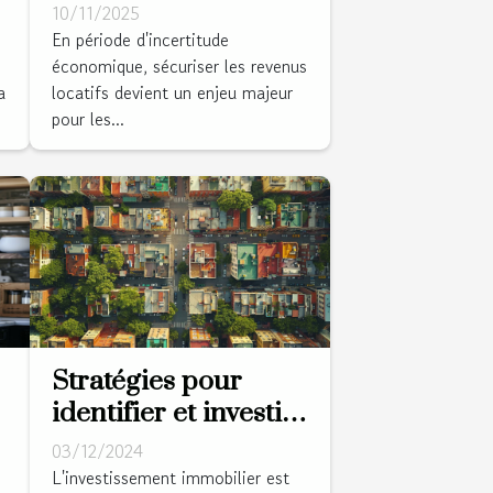
revenus locatifs en
10/11/2025
période
En période d'incertitude
économique, sécuriser les revenus
d'incertitude
a
locatifs devient un enjeu majeur
économique
pour les...
Stratégies pour
identifier et investir
dans des quartiers
03/12/2024
émergents
L'investissement immobilier est