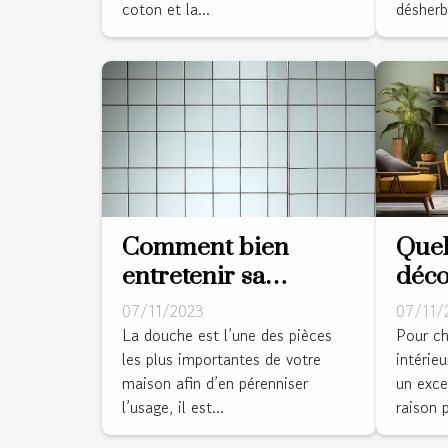
désherb
coton et la...
Comment bien
Quel
entretenir sa
déco
douche ?
inté
07/11/2023
07/11/
La douche est l’une des pièces
Pour ch
les plus importantes de votre
intérieu
maison afin d’en pérenniser
un exce
l’usage, il est...
raison p