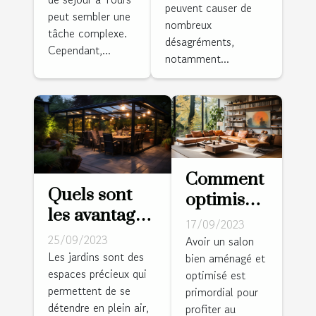
salle de
peuvent causer de
canalisations
peut sembler une
nombreux
séjour à
tâche complexe.
dans la salle
désagréments,
Tours
Cependant,...
de séjour
notamment...
Comment
Quels sont
optimiser
les avantages
l'espace
17/09/2023
d’installer
de votre
25/09/2023
Avoir un salon
une pergola
Les jardins sont des
bien aménagé et
salle de
espaces précieux qui
bioclimatique
optimisé est
séjour
permettent de se
primordial pour
dans votre
détendre en plein air,
profiter au