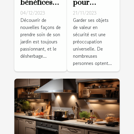
bénéfices
pour
du
dissimuler
04/12/2023
21/11/2023
désherbage
un coffre-
Découvrir de
Garder ses objets
nouvelles façons de
de valeur en
thermique
fort dans
prendre soin de son
sécurité est une
pour votre
votre salle
jardin est toujours
préoccupation
jardin
de séjour
passionnant, et le
universelle. De
désherbage...
nombreuses
personnes optent...