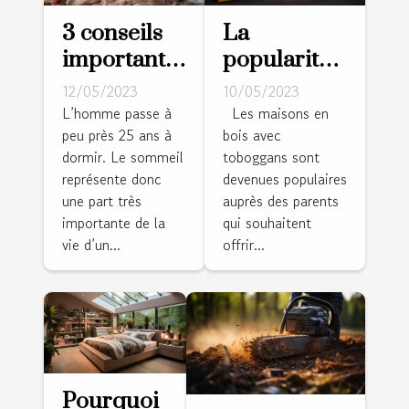
3 conseils
La
importants
popularité
pour bien
des
12/05/2023
10/05/2023
choisir son
maisons en
L’homme passe à
Les maisons en
peu près 25 ans à
bois avec
matelas
bois avec
dormir. Le sommeil
toboggans sont
toboggans :
représente donc
devenues populaires
une
une part très
auprès des parents
expérience
importante de la
qui souhaitent
ludique
vie d’un...
offrir...
charmante
pour les
enfants
Pourquoi