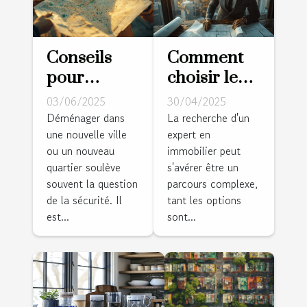
Conseils
Comment
pour
choisir le
choisir un
meilleur
03/06/2025
30/04/2025
quartier sûr
expert pour
Déménager dans
La recherche d'un
une nouvelle ville
expert en
lorsque
vos besoins
ou un nouveau
immobilier peut
vous
immobiliers
quartier soulève
s'avérer être un
déménagez
?
souvent la question
parcours complexe,
de la sécurité. Il
tant les options
est...
sont...