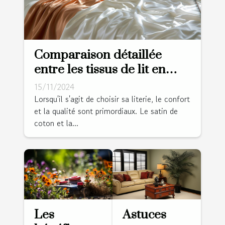
Comparaison détaillée
entre les tissus de lit en
satin de coton et percale
15/11/2024
Lorsqu'il s'agit de choisir sa literie, le confort
et la qualité sont primordiaux. Le satin de
coton et la...
Les
Astuces