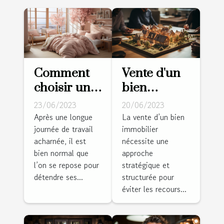
Comment
Vente d'un
choisir une
bien
bonne
immobilier :
23/06/2023
20/06/2023
housse de
diagnostic
Après une longue
La vente d’un bien
journée de travail
immobilier
couette
d'une vente
acharnée, il est
nécessite une
pour son
appréciable
bien normal que
approche
confort ?
?
l’on se repose pour
stratégique et
détendre ses...
structurée pour
éviter les recours...