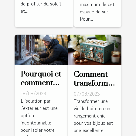
jardin ?
de profiter du soleil
maximum de cet
et...
espace de vie.
Pour...
Pourquoi et
Comment
comment
transformer
isoler les
une vieille
18/08/2023
07/08/2023
murs par
boîte en un
L’isolation par
Transformer une
l’extérieur est une
l’extérieur ?
vieille boîte en un
rangement
option
rangement chic
chic pour
incontournable
pour vos bijoux est
vos bijoux
pour isoler votre
une excellente