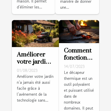
maison. Il permet
manière de donner
d’éliminer les...
une...
Comment
Améliorer
fonctionne
votre jardin
un
14/07/2023
avec un
01/08/2023
décapeur
Le décapeur
robot
Améliorer votre jardin
thermique est un
thermique
n’a jamais été aussi
tondeuse
outil polyvalent
?
facile grâce à
sans fil
et puissant utilisé
l’avènement de la
dans de
périphérique
technologie sans...
nombreux
: conseils et
domaines. Il peut