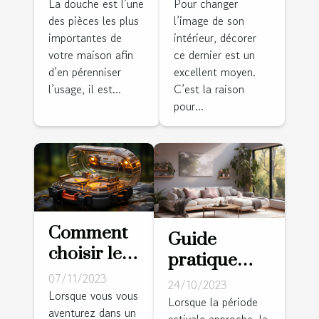
sa douche ?
un intérieur
La douche est l’une
Pour changer
des pièces les plus
l’image de son
en vogue ?
importantes de
intérieur, décorer
votre maison afin
ce dernier est un
d’en pérenniser
excellent moyen.
l’usage, il est...
C’est la raison
pour...
Comment
Guide
choisir le
pratique
meilleur
07/11/2023
pour choisir
24/10/2023
réveil de
Lorsque vous vous
la bonne
Lorsque la période
aventurez dans un
voyage
estivale approche, la