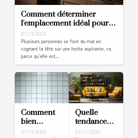
Comment déterminer
l'emplacement idéal pour
une hotte aspirante ?
07/11/2023
Plusieurs personnes se font du mal en
cognant la tête sur une hotte aspirante, ce,
parce qu’elle est...
Comment
Quelle
bien
tendance
entretenir
déco pour
07/11/2023
07/11/2023