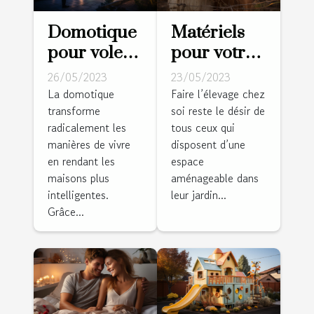
Domotique
Matériels
pour volets
pour votre
roulants :
ferme :
26/05/2023
23/05/2023
Pourquoi
Comment
La domotique
Faire l’élevage chez
transforme
soi reste le désir de
est-ce un
réussir la
radicalement les
tous ceux qui
bon choix ?
réalisation
manières de vivre
disposent d’une
des clôtures
en rendant les
espace
pour vos
maisons plus
aménageable dans
animaux ?
intelligentes.
leur jardin...
Grâce...