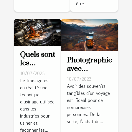
astuces
être...
Quels sont
Photographie
les
avec
différents
10/07/2023
smartphone :
10/07/2023
types de
Le fraisage est
quels
Avoir des souvenirs
en réalité une
fraisage ?
tangibles d’un voyage
avantages
technique
est l’idéal pour de
d’usinage utilisée
lors d’un
nombreuses
dans les
voyage ?
personnes. De la
industries pour
sorte, l’achat de...
usiner et
façonner les...