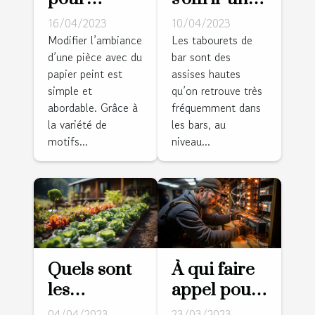
modifier
tabouret de
16/04/2023
10/04/2023
l’ambiance
bar ?
Modifier l’ambiance
Les tabourets de
d’une pièce avec du
bar sont des
d’un cadre
papier peint est
assises hautes
avec du
simple et
qu’on retrouve très
papier
abordable. Grâce à
fréquemment dans
peint
la variété de
les bars, au
motifs...
niveau...
Quels sont
À qui faire
les
appel pour
avantages
vos travaux
04/04/2023
23/03/2023