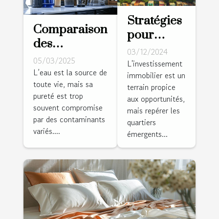
Stratégies
Comparaison
pour
des
identifier
03/12/2024
méthodes de
05/03/2025
et investir
L'investissement
purification
L’eau est la source de
immobilier est un
dans des
toute vie, mais sa
de l'eau à la
terrain propice
quartiers
pureté est trop
aux opportunités,
maison
émergents
souvent compromise
mais repérer les
par des contaminants
quartiers
variés....
émergents...