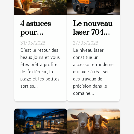
4 astuces
Le nouveau
pour
laser 704CG
rafraîchir
: pourquoi
31/05/2023
27/05/2023
votre
l'adopter ?
C’est le retour des
Le niveau laser
beaux jours et vous
constitue un
logement
êtes prêt à profiter
accessoire moderne
de l’extérieur, la
qui aide à réaliser
plage et les petites
des travaux de
sorties...
précision dans le
domaine...