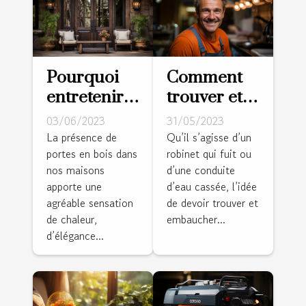
Pourquoi
Comment
entretenir
trouver et
une porte
embaucher
03/06/2023
31/05/2023
en bois ?
de bons
La présence de
Qu’il s’agisse d’un
portes en bois dans
robinet qui fuit ou
plombiers ?
nos maisons
d’une conduite
apporte une
d’eau cassée, l’idée
agréable sensation
de devoir trouver et
de chaleur,
embaucher...
d’élégance...