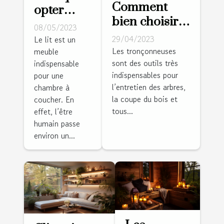
Comment
opter
bien choisir
pour un
08/05/2023
sa
lit avec
29/04/2023
Le lit est un
tronçonneuse
Les tronçonneuses
meuble
dressing
sont des outils très
?
indispensable
intégré ?
indispensables pour
pour une
l’entretien des arbres,
chambre à
la coupe du bois et
coucher. En
tous...
effet, l’être
humain passe
environ un...