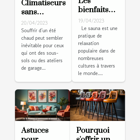
Les
Climatiseurs
bienfaits
sans
du sauna
conduits :
19/04/2023
20/04/2023
pour la
Le sauna est une
conseils à
Souffrir d’un été
pratique de
santé et la
chaud peut sembler
domicile
relaxation
relaxation
inévitable pour ceux
éprouvés,
populaire dans de
qui ont des sous-
vrais et
nombreuses
sols ou des ateliers
dignes de
cultures à travers
de garage...
le monde....
confiance
Astuces
Pourquoi
pour
s'offrir un