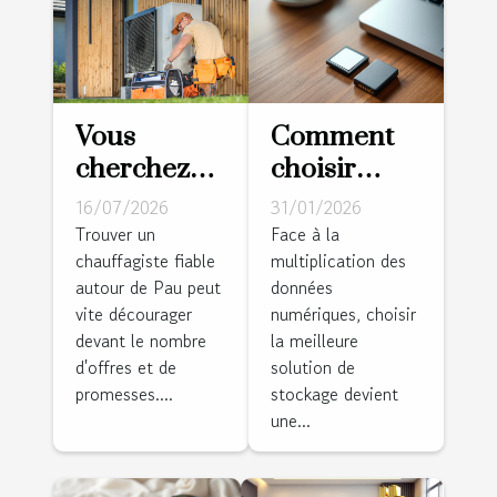
Vous
Comment
cherchez
choisir
un
entre carte
16/07/2026
31/01/2026
chauffagiste
mémoire
Trouver un
Face à la
chauffagiste fiable
multiplication des
à Pau ?
SD et
autour de Pau peut
données
Cette
disque dur
vite décourager
numériques, choisir
équipe
pour
devant le nombre
la meilleure
locale
sécuriser
d'offres et de
solution de
installe
vos
promesses....
stockage devient
une...
votre
données ?
pompe à
chaleur sur