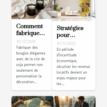
mesure !
Comment
Stratégies
fabriquer
pour
des
sécuriser les
19/12/2025
10/11/2025
bougies
Fabriquer des
revenus
En période
bougies élégantes
élégantes
d'incertitude
locatifs en
avec de la cire de
avec de la
économique,
période
soja permet non
sécuriser les revenus
cire de soja
d'incertitude
seulement de
locatifs devient un
?
personnaliser la
économique
enjeu majeur pour
décoration...
les...