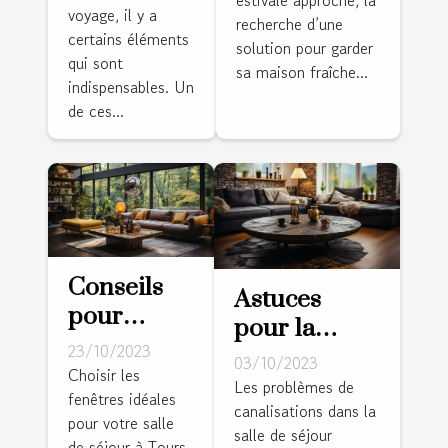
climatisation
voyage, il y a
pour vos
recherche d’une
pour votre
certains éléments
solution pour garder
aventures
salle de
qui sont
sa maison fraîche...
indispensables. Un
séjour
de ces...
Conseils
Astuces
pour
pour la
choisir les
23/10/2023
prévention
03/10/2023
fenêtres
Choisir les
des
Les problèmes de
fenêtres idéales
idéales
canalisations dans la
problèmes
pour votre salle
pour votre
salle de séjour
de
de séjour à Tours