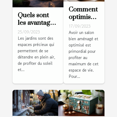
Comment
Quels sont
optimiser
les avantages
l'espace
17/09/2023
d’installer
de votre
25/09/2023
Avoir un salon
une pergola
Les jardins sont des
bien aménagé et
salle de
espaces précieux qui
bioclimatique
optimisé est
séjour
permettent de se
primordial pour
dans votre
détendre en plein air,
profiter au
jardin ?
de profiter du soleil
maximum de cet
et...
espace de vie.
Pour...