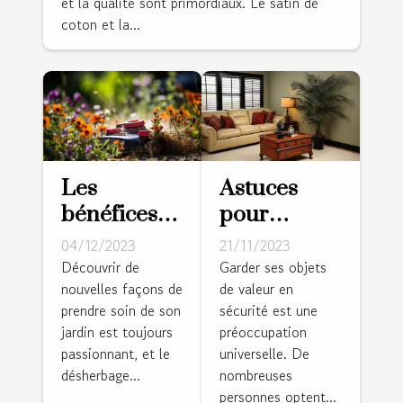
et la qualité sont primordiaux. Le satin de
coton et la...
Les
Astuces
bénéfices
pour
du
dissimuler
04/12/2023
21/11/2023
désherbage
un coffre-
Découvrir de
Garder ses objets
nouvelles façons de
de valeur en
thermique
fort dans
prendre soin de son
sécurité est une
pour votre
votre salle
jardin est toujours
préoccupation
jardin
de séjour
passionnant, et le
universelle. De
désherbage...
nombreuses
personnes optent...