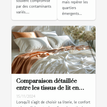
souvent compromise
mais repérer les
par des contaminants
quartiers
variés....
émergents...
Comparaison détaillée
entre les tissus de lit en
satin de coton et percale
15/11/2024
Lorsqu'il s'agit de choisir sa literie, le confort