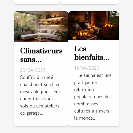
Les
Climatiseurs
bienfaits
sans
du sauna
conduits :
19/04/2023
20/04/2023
pour la
Le sauna est une
conseils à
Souffrir d’un été
pratique de
santé et la
chaud peut sembler
domicile
relaxation
relaxation
inévitable pour ceux
éprouvés,
populaire dans de
qui ont des sous-
vrais et
nombreuses
sols ou des ateliers
dignes de
cultures à travers
de garage...
le monde....
confiance