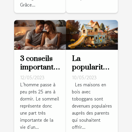
Grâce...
3 conseils
La
importants
popularité
pour bien
des
12/05/2023
10/05/2023
choisir son
maisons en
L’homme passe à
Les maisons en
peu près 25 ans à
bois avec
matelas
bois avec
dormir. Le sommeil
toboggans sont
toboggans :
représente donc
devenues populaires
une
une part très
auprès des parents
expérience
importante de la
qui souhaitent
ludique
vie d’un...
offrir...