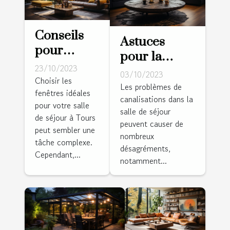
Conseils
Astuces
pour
pour la
choisir les
23/10/2023
prévention
03/10/2023
fenêtres
Choisir les
des
Les problèmes de
fenêtres idéales
idéales
canalisations dans la
problèmes
pour votre salle
pour votre
salle de séjour
de
de séjour à Tours
salle de
peuvent causer de
canalisations
peut sembler une
nombreux
séjour à
tâche complexe.
dans la salle
désagréments,
Tours
Cependant,...
de séjour
notamment...