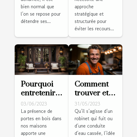
pour son
appréciable
bien normal que
approche
confort ?
?
l’on se repose pour
stratégique et
détendre ses...
structurée pour
éviter les recours...
Pourquoi
Comment
entretenir
trouver et
une porte
embaucher
03/06/2023
31/05/2023
en bois ?
de bons
La présence de
Qu’il s’agisse d’un
portes en bois dans
robinet qui fuit ou
plombiers ?
nos maisons
d’une conduite
apporte une
d’eau cassée, l’idée