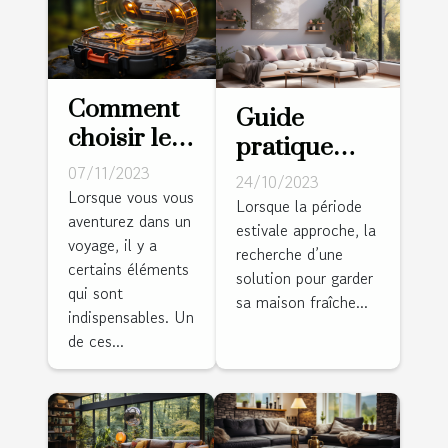
Comment
Guide
choisir le
pratique
meilleur
07/11/2023
pour choisir
24/10/2023
réveil de
Lorsque vous vous
la bonne
Lorsque la période
aventurez dans un
voyage
estivale approche, la
climatisation
voyage, il y a
pour vos
recherche d’une
pour votre
certains éléments
solution pour garder
aventures
salle de
qui sont
sa maison fraîche...
indispensables. Un
séjour
de ces...