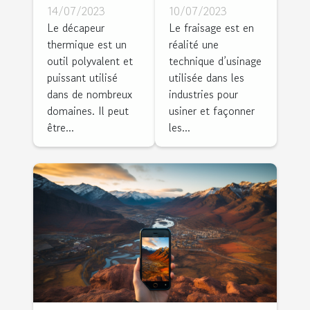
un
différents
14/07/2023
10/07/2023
décapeur
types de
Le décapeur
Le fraisage est en
thermique est un
réalité une
thermique
fraisage ?
outil polyvalent et
technique d’usinage
?
puissant utilisé
utilisée dans les
dans de nombreux
industries pour
domaines. Il peut
usiner et façonner
être...
les...