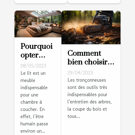
charmante
pour les
enfants
Pourquoi
Comment
opter
bien choisir
pour un
08/05/2023
sa
lit avec
29/04/2023
Le lit est un
tronçonneuse
Les tronçonneuses
meuble
dressing
sont des outils très
?
indispensable
intégré ?
indispensables pour
pour une
l’entretien des arbres,
chambre à
la coupe du bois et
coucher. En
tous...
effet, l’être
humain passe
environ un...