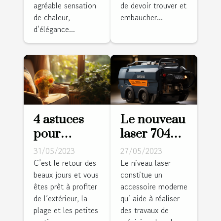
agréable sensation
de devoir trouver et
de chaleur,
embaucher...
d’élégance...
4 astuces
Le nouveau
pour
laser 704CG
rafraîchir
: pourquoi
31/05/2023
27/05/2023
votre
l'adopter ?
C’est le retour des
Le niveau laser
beaux jours et vous
constitue un
logement
êtes prêt à profiter
accessoire moderne
de l’extérieur, la
qui aide à réaliser
plage et les petites
des travaux de