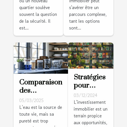
ou un nouveau
immobilier peut
vous
immobiliers
quartier soulève
s'avérer être un
déménagez
?
souvent la question
parcours complexe,
de la sécurité. Il
tant les options
est...
sont...
Stratégies
Comparaison
pour
des
identifier
03/12/2024
méthodes de
05/03/2025
et investir
L'investissement
purification
L’eau est la source de
immobilier est un
dans des
toute vie, mais sa
de l'eau à la
terrain propice
quartiers
pureté est trop
aux opportunités,
maison
émergents