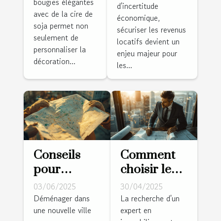
bougies élégantes
élégantes
d'incertitude
locatifs en
avec de la cire de
avec de la
économique,
période
soja permet non
sécuriser les revenus
cire de soja
d'incertitude
seulement de
locatifs devient un
?
personnaliser la
économique
enjeu majeur pour
décoration...
les...
Conseils
Comment
pour
choisir le
choisir un
meilleur
03/06/2025
30/04/2025
quartier sûr
expert pour
Déménager dans
La recherche d'un
une nouvelle ville
expert en
lorsque
vos besoins