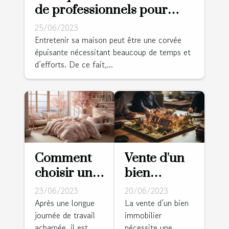
de professionnels pour
nettoyer votre domicile ?
25/06/2023
Entretenir sa maison peut être une corvée
épuisante nécessitant beaucoup de temps et
d’efforts. De ce fait,...
Comment
Vente d'un
choisir une
bien
bonne
immobilier :
23/06/2023
20/06/2023
housse de
diagnostic
Après une longue
La vente d’un bien
journée de travail
immobilier
couette
d'une vente
acharnée, il est
nécessite une