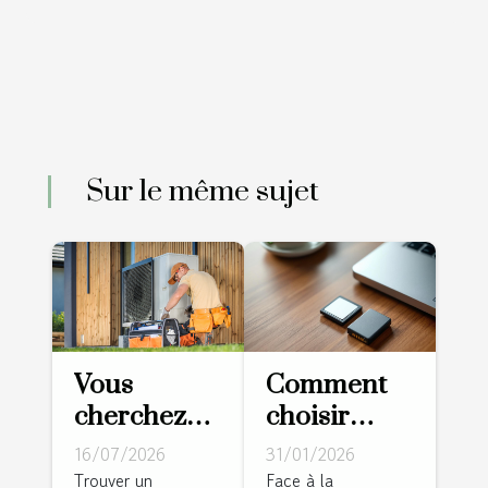
Sur le même sujet
Vous
Comment
cherchez
choisir
un
entre carte
16/07/2026
31/01/2026
chauffagiste
mémoire
Trouver un
Face à la