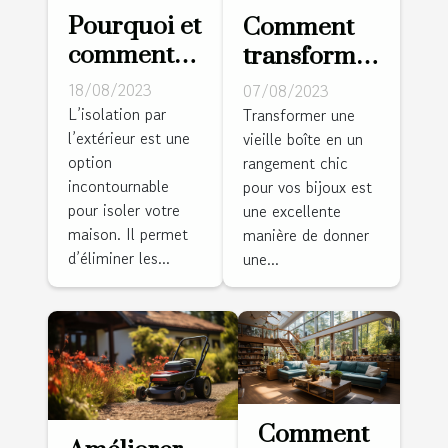
Pourquoi et
Comment
comment
transformer
isoler les
une vieille
18/08/2023
07/08/2023
murs par
boîte en un
L’isolation par
Transformer une
l’extérieur est une
l’extérieur ?
vieille boîte en un
rangement
option
rangement chic
chic pour
incontournable
pour vos bijoux est
vos bijoux
pour isoler votre
une excellente
maison. Il permet
manière de donner
d’éliminer les...
une...
Comment