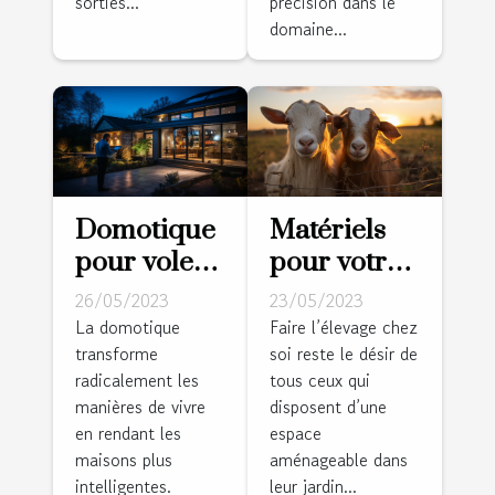
sorties...
précision dans le
domaine...
Domotique
Matériels
pour volets
pour votre
roulants :
ferme :
26/05/2023
23/05/2023
Pourquoi
Comment
La domotique
Faire l’élevage chez
transforme
soi reste le désir de
est-ce un
réussir la
radicalement les
tous ceux qui
bon choix ?
réalisation
manières de vivre
disposent d’une
des clôtures
en rendant les
espace
pour vos
maisons plus
aménageable dans
animaux ?
intelligentes.
leur jardin...