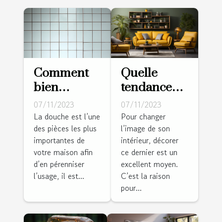
Comment
Quelle
bien
tendance
entretenir
déco pour
07/11/2023
07/11/2023
sa douche ?
un intérieur
La douche est l’une
Pour changer
des pièces les plus
l’image de son
en vogue ?
importantes de
intérieur, décorer
votre maison afin
ce dernier est un
d’en pérenniser
excellent moyen.
l’usage, il est...
C’est la raison
pour...