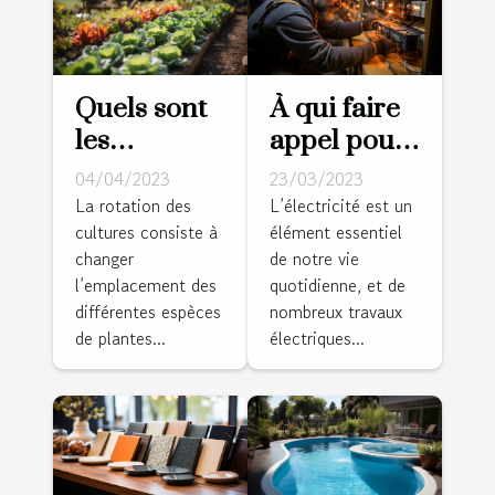
Quels sont
À qui faire
les
appel pour
avantages
vos travaux
04/04/2023
23/03/2023
de la
d’électricité
La rotation des
L’électricité est un
cultures consiste à
élément essentiel
rotation des
?
changer
de notre vie
cultures
l’emplacement des
quotidienne, et de
pour un
différentes espèces
nombreux travaux
jardin sain
de plantes...
électriques...
et productif
?