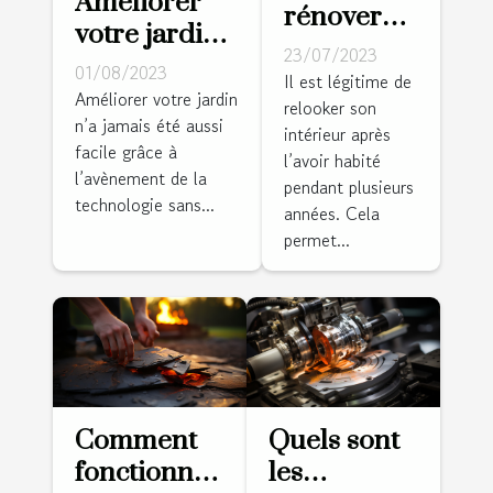
Améliorer
rénover
votre jardin
l'intérieur
23/07/2023
avec un
01/08/2023
de sa
Il est légitime de
robot
Améliorer votre jardin
relooker son
maison ?
n’a jamais été aussi
tondeuse
intérieur après
facile grâce à
sans fil
l’avoir habité
l’avènement de la
pendant plusieurs
périphérique
technologie sans...
années. Cela
: conseils et
permet...
astuces
Comment
Quels sont
fonctionne
les