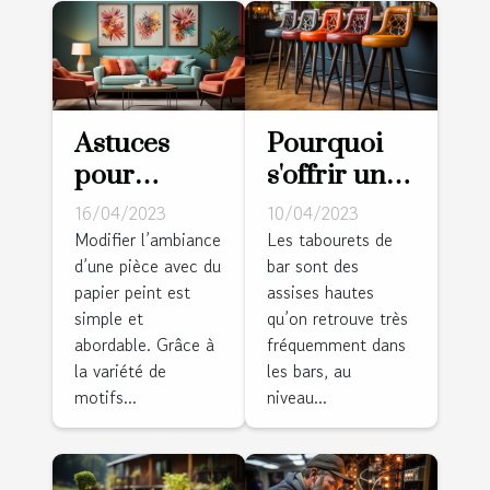
Astuces
Pourquoi
pour
s'offrir un
modifier
tabouret de
16/04/2023
10/04/2023
l’ambiance
bar ?
Modifier l’ambiance
Les tabourets de
d’une pièce avec du
bar sont des
d’un cadre
papier peint est
assises hautes
avec du
simple et
qu’on retrouve très
papier
abordable. Grâce à
fréquemment dans
peint
la variété de
les bars, au
motifs...
niveau...