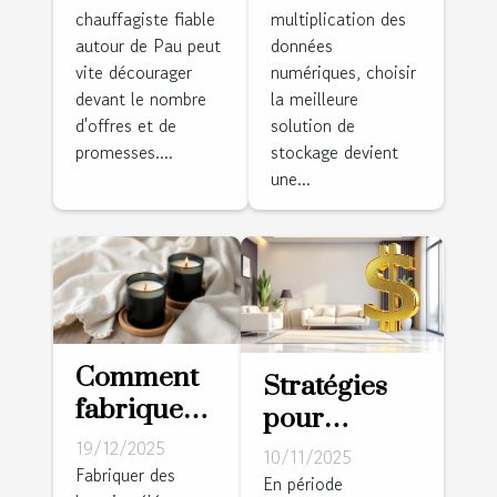
chauffagiste fiable
multiplication des
à Pau ?
SD et
autour de Pau peut
données
Cette
disque dur
vite décourager
numériques, choisir
équipe
pour
devant le nombre
la meilleure
locale
sécuriser
d'offres et de
solution de
installe
vos
promesses....
stockage devient
une...
votre
données ?
pompe à
chaleur sur
mesure !
Comment
Stratégies
fabriquer
pour
des
sécuriser les
19/12/2025
10/11/2025
bougies
Fabriquer des
revenus
En période