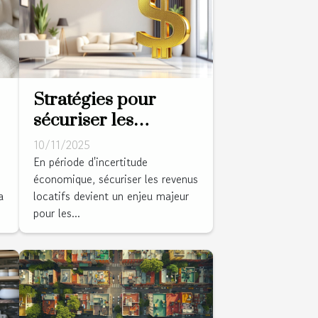
Stratégies pour
sécuriser les
revenus locatifs en
10/11/2025
période
En période d'incertitude
économique, sécuriser les revenus
d'incertitude
a
locatifs devient un enjeu majeur
économique
pour les...