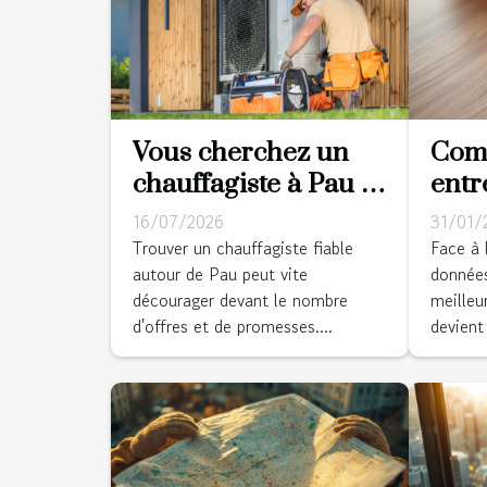
Vous cherchez un
Comm
chauffagiste à Pau ?
entr
Cette équipe locale
SD e
16/07/2026
31/01/
installe votre pompe
pour
Trouver un chauffagiste fiable
Face à 
autour de Pau peut vite
données
à chaleur sur
donn
décourager devant le nombre
meilleu
mesure !
d'offres et de promesses....
devient 