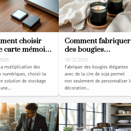
ent choisir
Comment fabriquer
e carte mémoire
des bougies
t disque dur
élégantes avec de la
2026
19/12/2025
 sécuriser vos
cire de soja ?
la multiplication des
Fabriquer des bougies élégantes
 numériques, choisir la
avec de la cire de soja permet
ées ?
re solution de stockage
non seulement de personnaliser l
une...
décoration...