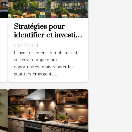
Stratégies pour
identifier et investir
dans des quartiers
03/12/2024
émergents
L'investissement immobilier est
un terrain propice aux
opportunités, mais repérer les
quartiers émergents...