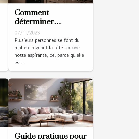
Comment
déterminer
l'emplacement idéal
07/11/2023
pour une hotte
Plusieurs personnes se font du
mal en cognant la tête sur une
aspirante ?
hotte aspirante, ce, parce qu’elle
est...
Guide pratique pour