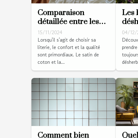
Les 
Comparaison
dés
détaillée entre les
ther
tissus de lit en satin
04/12/
15/11/2024
votr
de coton et percale
Découvr
Lorsqu'il s'agit de choisir sa
prendre
literie, le confort et la qualité
toujour
sont primordiaux. Le satin de
désherb
coton et la...
Comment bien
Quel