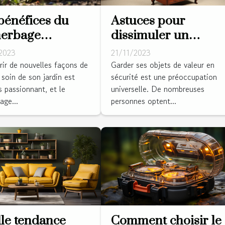
bénéfices du
Astuces pour
herbage
dissimuler un
mique pour
coffre-fort dans
2023
21/11/2023
e jardin
votre salle de séjour
ir de nouvelles façons de
Garder ses objets de valeur en
 soin de son jardin est
sécurité est une préoccupation
s passionnant, et le
universelle. De nombreuses
age...
personnes optent...
le tendance
Comment choisir le