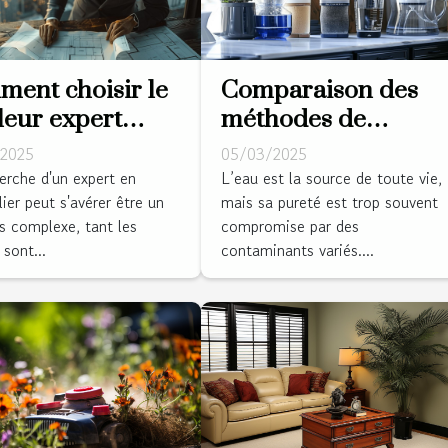
ent choisir le
Comparaison des
leur expert
méthodes de
 vos besoins
purification de l'eau
2025
05/03/2025
biliers ?
à la maison
erche d'un expert en
L’eau est la source de toute vie,
ier peut s'avérer être un
mais sa pureté est trop souvent
s complexe, tant les
compromise par des
sont...
contaminants variés....