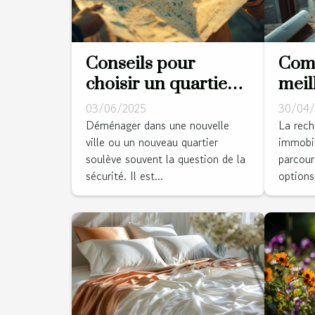
Conseils pour
Comm
choisir un quartier
meil
sûr lorsque vous
pour
03/06/2025
30/04/
déménagez
immo
Déménager dans une nouvelle
La rech
ville ou un nouveau quartier
immobil
soulève souvent la question de la
parcour
sécurité. Il est...
options 