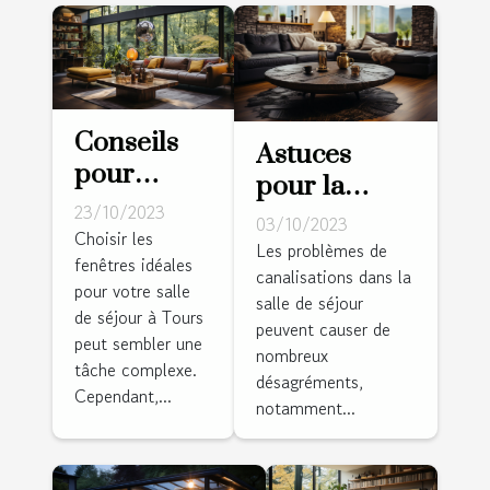
Conseils
Astuces
pour
pour la
choisir les
23/10/2023
prévention
03/10/2023
fenêtres
Choisir les
des
Les problèmes de
fenêtres idéales
idéales
canalisations dans la
problèmes
pour votre salle
pour votre
salle de séjour
de
de séjour à Tours
salle de
peuvent causer de
canalisations
peut sembler une
nombreux
séjour à
tâche complexe.
dans la salle
désagréments,
Tours
Cependant,...
de séjour
notamment...