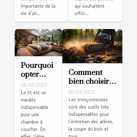
expérience
importante de la
qui souhaitent
ludique
vie d’un...
offrir...
charmante
pour les
enfants
Pourquoi
Comment
opter
bien choisir
pour un
08/05/2023
sa
lit avec
29/04/2023
Le lit est un
tronçonneuse
Les tronçonneuses
meuble
dressing
sont des outils très
?
indispensable
intégré ?
indispensables pour
pour une
l’entretien des arbres,
chambre à
la coupe du bois et
coucher. En
tous...
effet, l’être