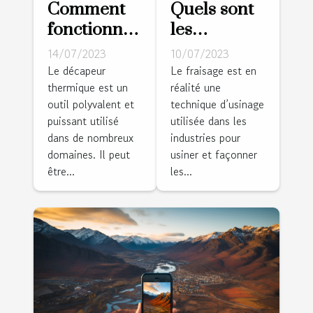
Comment
Quels sont
fonctionne
les
un
différents
14/07/2023
10/07/2023
décapeur
types de
Le décapeur
Le fraisage est en
thermique est un
réalité une
thermique
fraisage ?
outil polyvalent et
technique d’usinage
?
puissant utilisé
utilisée dans les
dans de nombreux
industries pour
domaines. Il peut
usiner et façonner
être...
les...