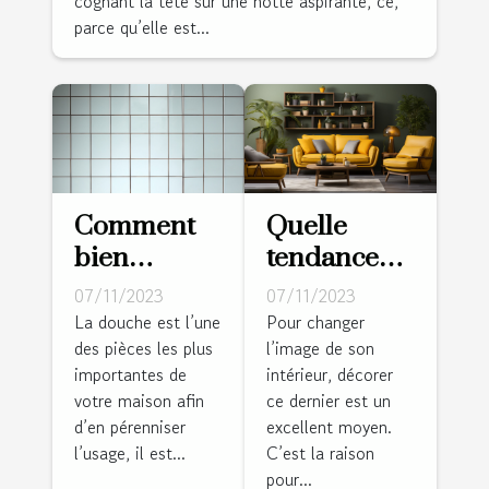
cognant la tête sur une hotte aspirante, ce,
parce qu’elle est...
Comment
Quelle
bien
tendance
entretenir
déco pour
07/11/2023
07/11/2023
sa douche ?
un intérieur
La douche est l’une
Pour changer
des pièces les plus
l’image de son
en vogue ?
importantes de
intérieur, décorer
votre maison afin
ce dernier est un
d’en pérenniser
excellent moyen.
l’usage, il est...
C’est la raison
pour...