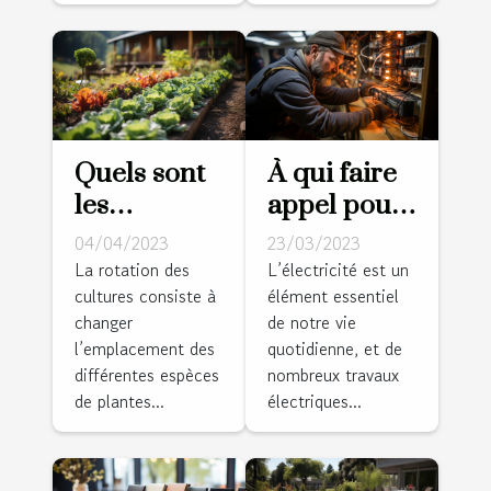
Quels sont
À qui faire
les
appel pour
avantages
vos travaux
04/04/2023
23/03/2023
de la
d’électricité
La rotation des
L’électricité est un
cultures consiste à
élément essentiel
rotation des
?
changer
de notre vie
cultures
l’emplacement des
quotidienne, et de
pour un
différentes espèces
nombreux travaux
jardin sain
de plantes...
électriques...
et productif
?