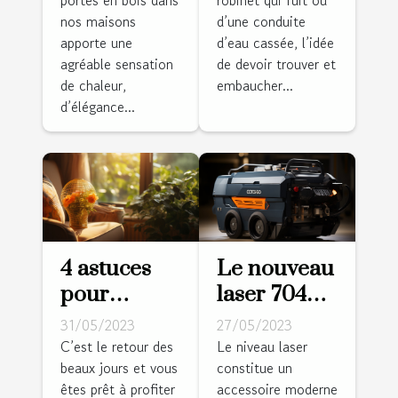
plombiers ?
nos maisons
d’une conduite
apporte une
d’eau cassée, l’idée
agréable sensation
de devoir trouver et
de chaleur,
embaucher...
d’élégance...
4 astuces
Le nouveau
pour
laser 704CG
rafraîchir
: pourquoi
31/05/2023
27/05/2023
votre
l'adopter ?
C’est le retour des
Le niveau laser
beaux jours et vous
constitue un
logement
êtes prêt à profiter
accessoire moderne