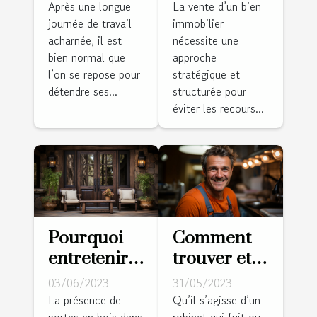
housse de
diagnostic
Après une longue
La vente d’un bien
journée de travail
immobilier
couette
d'une vente
acharnée, il est
nécessite une
pour son
appréciable
bien normal que
approche
confort ?
?
l’on se repose pour
stratégique et
détendre ses...
structurée pour
éviter les recours...
Pourquoi
Comment
entretenir
trouver et
une porte
embaucher
03/06/2023
31/05/2023
en bois ?
de bons
La présence de
Qu’il s’agisse d’un
portes en bois dans
robinet qui fuit ou