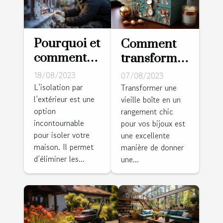
Pourquoi et
Comment
comment
transformer
isoler les
une vieille
18/08/2023
07/08/2023
murs par
boîte en un
L’isolation par
Transformer une
l’extérieur est une
l’extérieur ?
vieille boîte en un
rangement
option
rangement chic
chic pour
incontournable
pour vos bijoux est
vos bijoux
pour isoler votre
une excellente
maison. Il permet
manière de donner
d’éliminer les...
une...