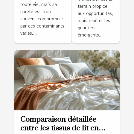
dans des
toute vie, mais sa
de l'eau à la
terrain propice
quartiers
pureté est trop
aux opportunités,
maison
émergents
souvent compromise
mais repérer les
par des contaminants
quartiers
variés....
émergents...
Comparaison détaillée
entre les tissus de lit en