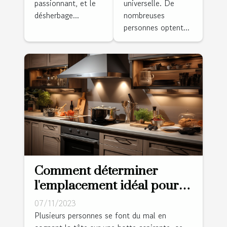
passionnant, et le
universelle. De
désherbage...
nombreuses
personnes optent...
Comment déterminer
l'emplacement idéal pour
une hotte aspirante ?
07/11/2023
Plusieurs personnes se font du mal en