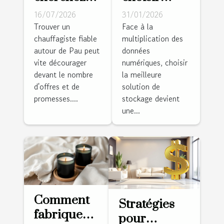
un
entre carte
16/07/2026
31/01/2026
chauffagiste
mémoire
Trouver un
Face à la
chauffagiste fiable
multiplication des
à Pau ?
SD et
autour de Pau peut
données
Cette
disque dur
vite décourager
numériques, choisir
équipe
pour
devant le nombre
la meilleure
locale
sécuriser
d'offres et de
solution de
installe
vos
promesses....
stockage devient
une...
votre
données ?
pompe à
chaleur sur
mesure !
Comment
Stratégies
fabriquer
pour