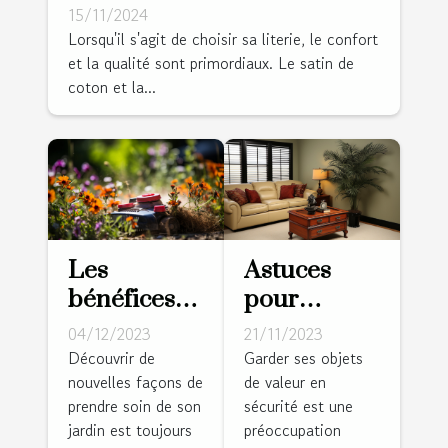
satin de coton et percale
15/11/2024
Lorsqu'il s'agit de choisir sa literie, le confort
et la qualité sont primordiaux. Le satin de
coton et la...
Les
Astuces
bénéfices
pour
du
dissimuler
04/12/2023
21/11/2023
désherbage
un coffre-
Découvrir de
Garder ses objets
nouvelles façons de
de valeur en
thermique
fort dans
prendre soin de son
sécurité est une
pour votre
votre salle
jardin est toujours
préoccupation
jardin
de séjour