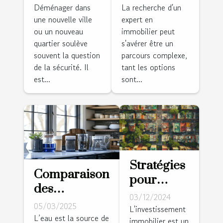
quartier sûr
expert pour
Déménager dans
La recherche d'un
une nouvelle ville
expert en
lorsque
vos besoins
ou un nouveau
immobilier peut
vous
immobiliers
quartier soulève
s'avérer être un
déménagez
?
souvent la question
parcours complexe,
de la sécurité. Il
tant les options
est...
sont...
Stratégies
Comparaison
pour
des
identifier
03/12/2024
méthodes de
05/03/2025
et investir
L'investissement
purification
L’eau est la source de
immobilier est un