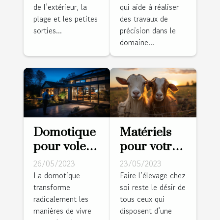
de l’extérieur, la
qui aide à réaliser
plage et les petites
des travaux de
sorties...
précision dans le
domaine...
Domotique
Matériels
pour volets
pour votre
roulants :
ferme :
26/05/2023
23/05/2023
Pourquoi
Comment
La domotique
Faire l’élevage chez
transforme
soi reste le désir de
est-ce un
réussir la
radicalement les
tous ceux qui
bon choix ?
réalisation
manières de vivre
disposent d’une
des clôtures