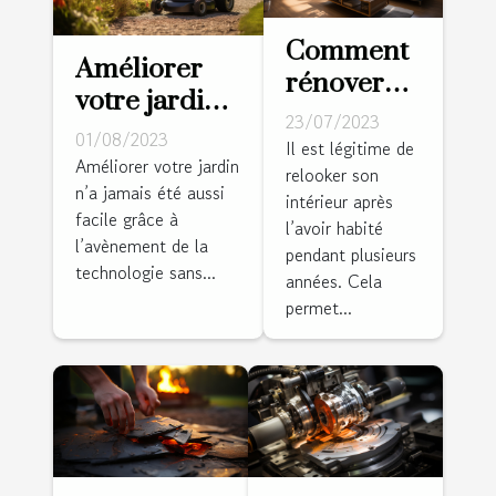
Comment
Améliorer
rénover
votre jardin
l'intérieur
23/07/2023
avec un
01/08/2023
de sa
Il est légitime de
robot
Améliorer votre jardin
relooker son
maison ?
n’a jamais été aussi
tondeuse
intérieur après
facile grâce à
sans fil
l’avoir habité
l’avènement de la
pendant plusieurs
périphérique
technologie sans...
années. Cela
: conseils et
permet...
astuces