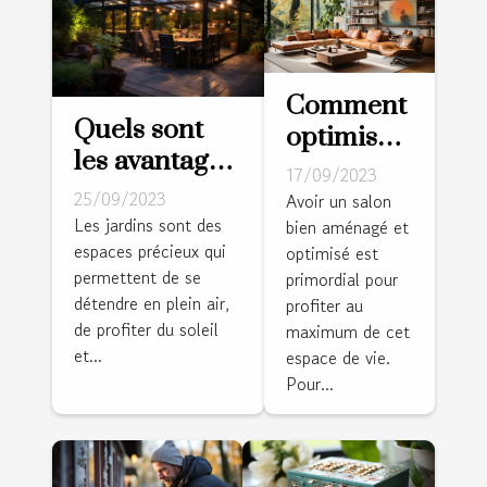
Comment
Quels sont
optimiser
les avantages
l'espace
17/09/2023
d’installer
de votre
25/09/2023
Avoir un salon
une pergola
Les jardins sont des
bien aménagé et
salle de
espaces précieux qui
bioclimatique
optimisé est
séjour
permettent de se
primordial pour
dans votre
détendre en plein air,
profiter au
jardin ?
de profiter du soleil
maximum de cet
et...
espace de vie.
Pour...