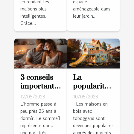
en rendant les
espace
pour vos
maisons plus
aménageable dans
animaux ?
intelligentes.
leur jardin...
Grâce...
3 conseils
La
importants
popularité
pour bien
des
12/05/2023
10/05/2023
choisir son
maisons en
L’homme passe à
Les maisons en
peu près 25 ans à
bois avec
matelas
bois avec
dormir. Le sommeil
toboggans sont
toboggans :
représente donc
devenues populaires
une
une part très
auprès des parents