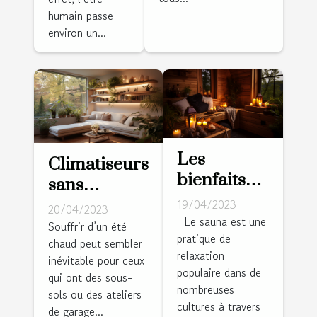
humain passe
environ un...
Les
Climatiseurs
bienfaits
sans
du sauna
conduits :
19/04/2023
20/04/2023
pour la
Le sauna est une
conseils à
Souffrir d’un été
pratique de
santé et la
chaud peut sembler
domicile
relaxation
relaxation
inévitable pour ceux
éprouvés,
populaire dans de
qui ont des sous-
vrais et
nombreuses
sols ou des ateliers
dignes de
cultures à travers
de garage...