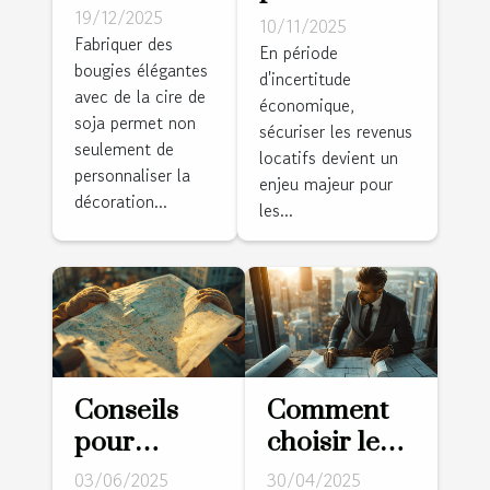
des
sécuriser les
19/12/2025
10/11/2025
bougies
Fabriquer des
revenus
En période
bougies élégantes
élégantes
d'incertitude
locatifs en
avec de la cire de
avec de la
économique,
période
soja permet non
sécuriser les revenus
cire de soja
d'incertitude
seulement de
locatifs devient un
?
personnaliser la
économique
enjeu majeur pour
décoration...
les...
Conseils
Comment
pour
choisir le
choisir un
meilleur
03/06/2025
30/04/2025