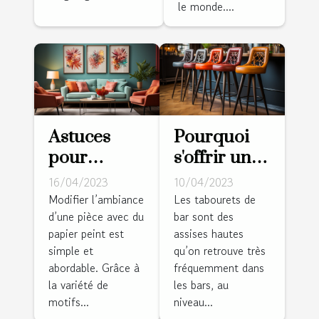
le monde....
confiance
Astuces
Pourquoi
pour
s'offrir un
modifier
tabouret de
16/04/2023
10/04/2023
l’ambiance
bar ?
Modifier l’ambiance
Les tabourets de
d’une pièce avec du
bar sont des
d’un cadre
papier peint est
assises hautes
avec du
simple et
qu’on retrouve très
papier
abordable. Grâce à
fréquemment dans
peint
la variété de
les bars, au
motifs...
niveau...