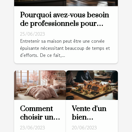
Pourquoi avez-vous besoin
de professionnels pour
nettoyer votre domicile ?
25/06/2023
Entretenir sa maison peut être une corvée
épuisante nécessitant beaucoup de temps et
d’efforts. De ce fait,...
Comment
Vente d'un
choisir une
bien
bonne
immobilier :
23/06/2023
20/06/2023