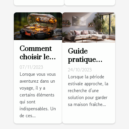
Comment
Guide
choisir le
pratique
meilleur
07/11/2023
pour choisir
24/10/2023
réveil de
Lorsque vous vous
la bonne
Lorsque la période
aventurez dans un
voyage
estivale approche, la
climatisation
voyage, il y a
pour vos
recherche d’une
pour votre
certains éléments
solution pour garder
aventures
salle de
qui sont
sa maison fraîche...
indispensables. Un
séjour
de ces...