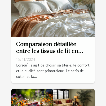
Comparaison détaillée
entre les tissus de lit en
satin de coton et percale
15/11/2024
Lorsqu'il s'agit de choisir sa literie, le confort
et la qualité sont primordiaux. Le satin de
coton et la...