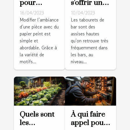
pour
s'offrir un
modifier
tabouret de
16/04/2023
10/04/2023
l’ambiance
bar ?
Modifier l’ambiance
Les tabourets de
d’une pièce avec du
bar sont des
d’un cadre
papier peint est
assises hautes
avec du
simple et
qu’on retrouve très
papier
abordable. Grâce à
fréquemment dans
peint
la variété de
les bars, au
motifs...
niveau...
Quels sont
À qui faire
les
appel pour