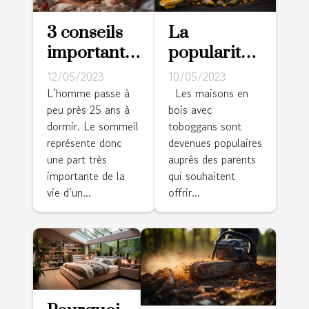
3 conseils
La
importants
popularité
pour bien
des
12/05/2023
10/05/2023
choisir son
maisons en
L’homme passe à
Les maisons en
peu près 25 ans à
bois avec
matelas
bois avec
dormir. Le sommeil
toboggans sont
toboggans :
représente donc
devenues populaires
une
une part très
auprès des parents
expérience
importante de la
qui souhaitent
ludique
vie d’un...
offrir...
charmante
pour les
enfants