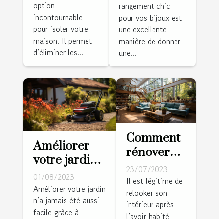
option
rangement chic
chic pour
incontournable
pour vos bijoux est
vos bijoux
pour isoler votre
une excellente
maison. Il permet
manière de donner
d’éliminer les...
une...
Comment
Améliorer
rénover
votre jardin
l'intérieur
23/07/2023
avec un
01/08/2023
de sa
Il est légitime de
robot
Améliorer votre jardin
relooker son
maison ?
n’a jamais été aussi
tondeuse
intérieur après
facile grâce à
sans fil
l’avoir habité