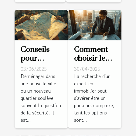
Conseils
Comment
pour
choisir le
choisir un
meilleur
03/06/2025
30/04/2025
quartier sûr
expert pour
Déménager dans
La recherche d'un
une nouvelle ville
expert en
lorsque
vos besoins
ou un nouveau
immobilier peut
vous
immobiliers
quartier soulève
s'avérer être un
déménagez
?
souvent la question
parcours complexe,
de la sécurité. Il
tant les options
est...
sont...