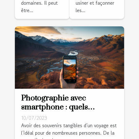
domaines. Il peut
usiner et façonner
être...
les...
Photographie avec
smartphone : quels
avantages lors d’un voyage
10/07/2023
?
Avoir des souvenirs tangibles d’un voyage est
l’idéal pour de nombreuses personnes. De la