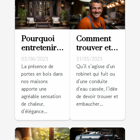
Pourquoi
Comment
entretenir
trouver et
une porte
embaucher
03/06/2023
31/05/2023
en bois ?
de bons
La présence de
Qu’il s’agisse d’un
portes en bois dans
robinet qui fuit ou
plombiers ?
nos maisons
d’une conduite
apporte une
d’eau cassée, l’idée
agréable sensation
de devoir trouver et
de chaleur,
embaucher...
d’élégance...