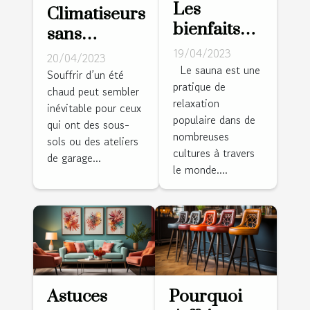
Les
Climatiseurs
bienfaits
sans
du sauna
conduits :
19/04/2023
20/04/2023
pour la
Le sauna est une
conseils à
Souffrir d’un été
pratique de
santé et la
chaud peut sembler
domicile
relaxation
relaxation
inévitable pour ceux
éprouvés,
populaire dans de
qui ont des sous-
vrais et
nombreuses
sols ou des ateliers
dignes de
cultures à travers
de garage...
le monde....
confiance
Astuces
Pourquoi