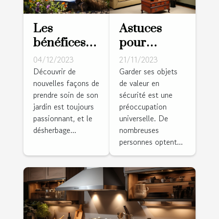
Les
Astuces
bénéfices
pour
du
dissimuler
04/12/2023
21/11/2023
désherbage
un coffre-
Découvrir de
Garder ses objets
nouvelles façons de
de valeur en
thermique
fort dans
prendre soin de son
sécurité est une
pour votre
votre salle
jardin est toujours
préoccupation
jardin
de séjour
passionnant, et le
universelle. De
désherbage...
nombreuses
personnes optent...