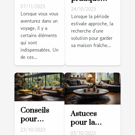
meilleur
07/11/2023
pour choisir
24/10/2023
réveil de
Lorsque vous vous
la bonne
Lorsque la période
aventurez dans un
voyage
estivale approche, la
climatisation
voyage, il y a
pour vos
recherche d’une
pour votre
certains éléments
solution pour garder
aventures
salle de
qui sont
sa maison fraîche...
indispensables. Un
séjour
de ces...
Conseils
Astuces
pour
pour la
choisir les
23/10/2023
prévention
03/10/2023