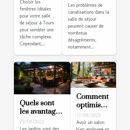
fenêtres
Choisir les
des
Les problèmes de
fenêtres idéales
idéales
canalisations dans la
problèmes
pour votre salle
pour votre
salle de séjour
de
de séjour à Tours
salle de
peuvent causer de
canalisations
peut sembler une
nombreux
séjour à
tâche complexe.
dans la salle
désagréments,
Tours
Cependant,...
de séjour
notamment...
Comment
Quels sont
optimiser
les avantages
l'espace
17/09/2023
d’installer
de votre
25/09/2023
Avoir un salon
une pergola
Les jardins sont des
bien aménagé et