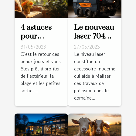
4 astuces
Le nouveau
pour
laser 704CG
rafraîchir
: pourquoi
31/05/2023
27/05/2023
votre
l'adopter ?
C’est le retour des
Le niveau laser
beaux jours et vous
constitue un
logement
êtes prêt à profiter
accessoire moderne
de l’extérieur, la
qui aide à réaliser
plage et les petites
des travaux de
sorties...
précision dans le
domaine...