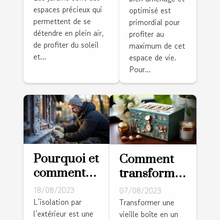
salle de
espaces précieux qui
bioclimatique
optimisé est
séjour
permettent de se
primordial pour
dans votre
détendre en plein air,
profiter au
jardin ?
de profiter du soleil
maximum de cet
et...
espace de vie.
Pour...
Pourquoi et
Comment
comment
transformer
isoler les
une vieille
18/08/2023
07/08/2023
murs par
boîte en un
L’isolation par
Transformer une
l’extérieur est une
l’extérieur ?
vieille boîte en un
rangement