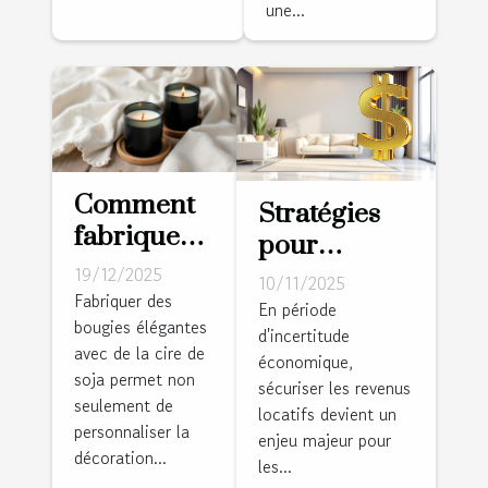
une...
votre
données ?
pompe à
chaleur sur
mesure !
Comment
Stratégies
fabriquer
pour
des
sécuriser les
19/12/2025
10/11/2025
bougies
Fabriquer des
revenus
En période
bougies élégantes
élégantes
d'incertitude
locatifs en
avec de la cire de
avec de la
économique,
période
soja permet non
sécuriser les revenus
cire de soja
d'incertitude
seulement de
locatifs devient un
?
personnaliser la
économique
enjeu majeur pour
décoration...
les...