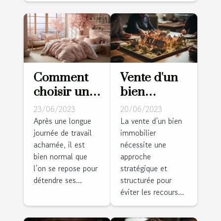
Comment
Vente d'un
choisir une
bien
bonne
immobilier :
23/06/2023
20/06/2023
housse de
diagnostic
Après une longue
La vente d’un bien
journée de travail
immobilier
couette
d'une vente
acharnée, il est
nécessite une
pour son
appréciable
bien normal que
approche
confort ?
?
l’on se repose pour
stratégique et
détendre ses...
structurée pour
éviter les recours...