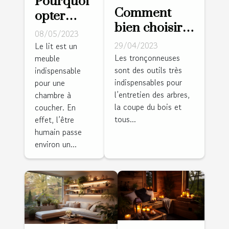
Pourquoi
Comment
opter
bien choisir
pour un
08/05/2023
sa
lit avec
29/04/2023
Le lit est un
tronçonneuse
Les tronçonneuses
meuble
dressing
sont des outils très
?
indispensable
intégré ?
indispensables pour
pour une
l’entretien des arbres,
chambre à
la coupe du bois et
coucher. En
tous...
effet, l’être
humain passe
environ un...