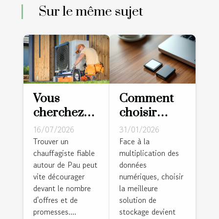
Sur le même sujet
Vous
Comment
cherchez
choisir
un
entre carte
16/07/2026
31/01/2026
chauffagiste
mémoire
Trouver un
Face à la
chauffagiste fiable
multiplication des
à Pau ?
SD et
autour de Pau peut
données
Cette
disque dur
vite décourager
numériques, choisir
équipe
pour
devant le nombre
la meilleure
locale
sécuriser
d'offres et de
solution de
installe
vos
promesses....
stockage devient