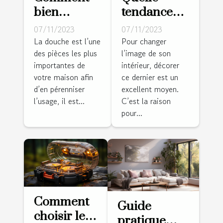
bien
tendance
entretenir
déco pour
07/11/2023
07/11/2023
sa douche ?
un intérieur
La douche est l’une
Pour changer
des pièces les plus
l’image de son
en vogue ?
importantes de
intérieur, décorer
votre maison afin
ce dernier est un
d’en pérenniser
excellent moyen.
l’usage, il est...
C’est la raison
pour...
Comment
Guide
choisir le
pratique