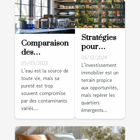
Stratégies
Comparaison
pour
des
identifier
03/12/2024
méthodes de
05/03/2025
et investir
L'investissement
purification
L’eau est la source de
immobilier est un
dans des
toute vie, mais sa
de l'eau à la
terrain propice
quartiers
pureté est trop
aux opportunités,
maison
émergents
souvent compromise
mais repérer les
par des contaminants
quartiers
variés....
émergents...