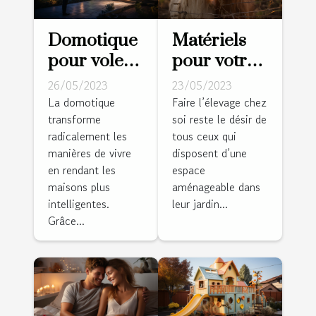
Domotique
Matériels
pour volets
pour votre
roulants :
ferme :
26/05/2023
23/05/2023
Pourquoi
Comment
La domotique
Faire l’élevage chez
transforme
soi reste le désir de
est-ce un
réussir la
radicalement les
tous ceux qui
bon choix ?
réalisation
manières de vivre
disposent d’une
des clôtures
en rendant les
espace
pour vos
maisons plus
aménageable dans
animaux ?
intelligentes.
leur jardin...
Grâce...