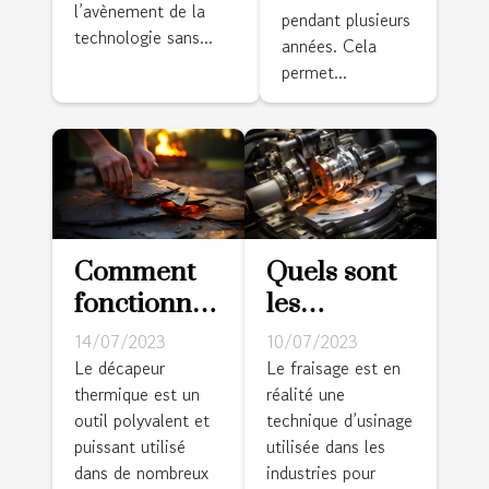
l’avènement de la
pendant plusieurs
périphérique
technologie sans...
années. Cela
: conseils et
permet...
astuces
Comment
Quels sont
fonctionne
les
un
différents
14/07/2023
10/07/2023
décapeur
types de
Le décapeur
Le fraisage est en
thermique est un
réalité une
thermique
fraisage ?
outil polyvalent et
technique d’usinage
?
puissant utilisé
utilisée dans les
dans de nombreux
industries pour