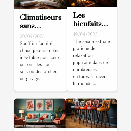
Les
Climatiseurs
bienfaits
sans
du sauna
conduits :
19/04/2023
20/04/2023
pour la
Le sauna est une
conseils à
Souffrir d’un été
pratique de
santé et la
chaud peut sembler
domicile
relaxation
relaxation
inévitable pour ceux
éprouvés,
populaire dans de
qui ont des sous-
vrais et
nombreuses
sols ou des ateliers
dignes de
cultures à travers
de garage...
le monde....
confiance