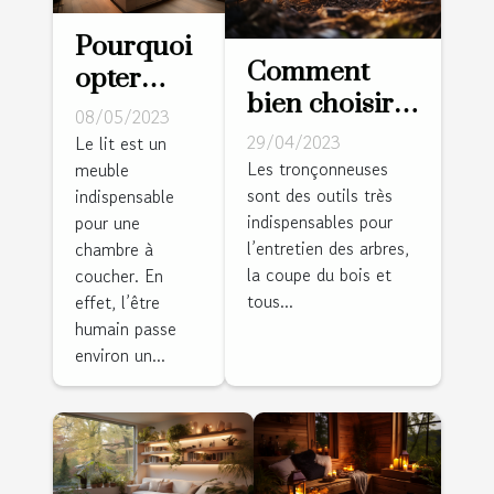
Pourquoi
Comment
opter
bien choisir
pour un
08/05/2023
sa
lit avec
29/04/2023
Le lit est un
tronçonneuse
Les tronçonneuses
meuble
dressing
sont des outils très
?
indispensable
intégré ?
indispensables pour
pour une
l’entretien des arbres,
chambre à
la coupe du bois et
coucher. En
tous...
effet, l’être
humain passe
environ un...