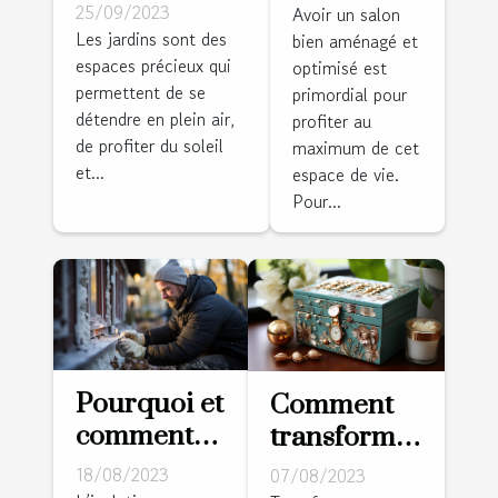
d’installer
de votre
25/09/2023
Avoir un salon
une pergola
Les jardins sont des
bien aménagé et
salle de
espaces précieux qui
bioclimatique
optimisé est
séjour
permettent de se
primordial pour
dans votre
détendre en plein air,
profiter au
jardin ?
de profiter du soleil
maximum de cet
et...
espace de vie.
Pour...
Pourquoi et
Comment
comment
transformer
isoler les
une vieille
18/08/2023
07/08/2023