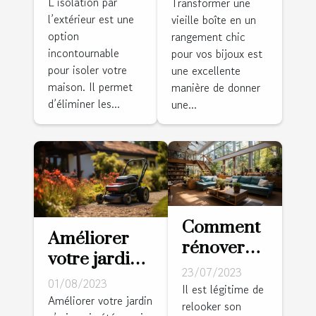
murs par
boîte en un
L’isolation par
Transformer une
l’extérieur est une
l’extérieur ?
vieille boîte en un
rangement
option
rangement chic
chic pour
incontournable
pour vos bijoux est
vos bijoux
pour isoler votre
une excellente
maison. Il permet
manière de donner
d’éliminer les...
une...
Comment
Améliorer
rénover
votre jardin
l'intérieur
23/07/2023
avec un
01/08/2023
de sa
Il est légitime de
robot
Améliorer votre jardin
relooker son
maison ?