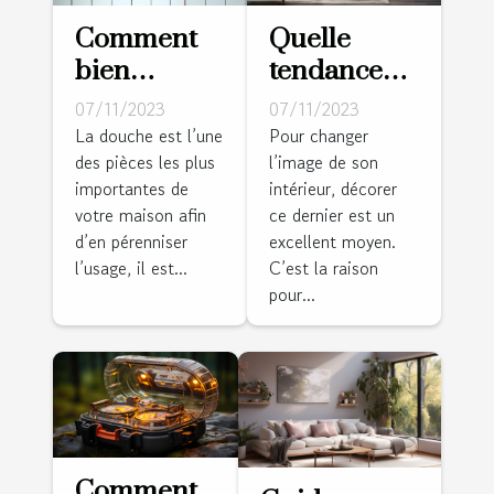
Comment
Quelle
bien
tendance
entretenir
déco pour
07/11/2023
07/11/2023
sa douche ?
un intérieur
La douche est l’une
Pour changer
des pièces les plus
l’image de son
en vogue ?
importantes de
intérieur, décorer
votre maison afin
ce dernier est un
d’en pérenniser
excellent moyen.
l’usage, il est...
C’est la raison
pour...
Comment