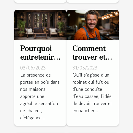
Pourquoi
Comment
entretenir
trouver et
une porte
embaucher
03/06/2023
31/05/2023
en bois ?
de bons
La présence de
Qu’il s’agisse d’un
portes en bois dans
robinet qui fuit ou
plombiers ?
nos maisons
d’une conduite
apporte une
d’eau cassée, l’idée
agréable sensation
de devoir trouver et
de chaleur,
embaucher...
d’élégance...