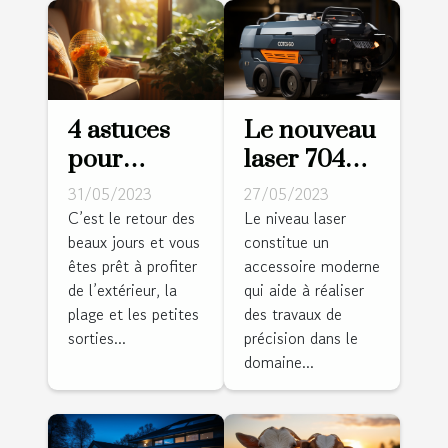
4 astuces
Le nouveau
pour
laser 704CG
rafraîchir
: pourquoi
31/05/2023
27/05/2023
votre
l'adopter ?
C’est le retour des
Le niveau laser
beaux jours et vous
constitue un
logement
êtes prêt à profiter
accessoire moderne
de l’extérieur, la
qui aide à réaliser
plage et les petites
des travaux de
sorties...
précision dans le
domaine...