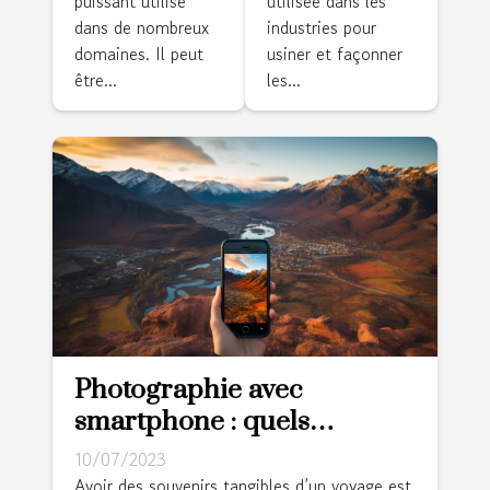
puissant utilisé
utilisée dans les
dans de nombreux
industries pour
domaines. Il peut
usiner et façonner
être...
les...
Photographie avec
smartphone : quels
avantages lors d’un voyage
10/07/2023
?
Avoir des souvenirs tangibles d’un voyage est