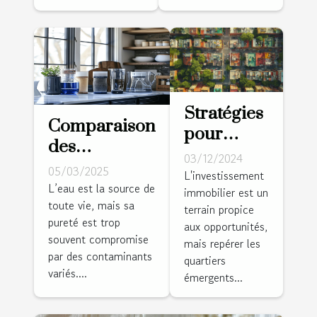
Stratégies
Comparaison
pour
des
identifier
03/12/2024
méthodes de
05/03/2025
et investir
L'investissement
purification
L’eau est la source de
immobilier est un
dans des
toute vie, mais sa
de l'eau à la
terrain propice
quartiers
pureté est trop
aux opportunités,
maison
émergents
souvent compromise
mais repérer les
par des contaminants
quartiers
variés....
émergents...