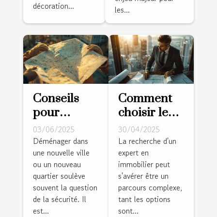
décoration...
les...
Conseils
Comment
pour
choisir le
choisir un
meilleur
03/06/2025
30/04/2025
quartier sûr
expert pour
Déménager dans
La recherche d'un
une nouvelle ville
expert en
lorsque
vos besoins
ou un nouveau
immobilier peut
vous
immobiliers
quartier soulève
s'avérer être un
déménagez
?
souvent la question
parcours complexe,
de la sécurité. Il
tant les options
est...
sont...