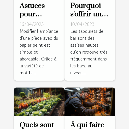
Astuces
Pourquoi
pour
s'offrir un
modifier
tabouret de
16/04/2023
10/04/2023
l’ambiance
bar ?
Modifier l’ambiance
Les tabourets de
d’une pièce avec du
bar sont des
d’un cadre
papier peint est
assises hautes
avec du
simple et
qu’on retrouve très
papier
abordable. Grâce à
fréquemment dans
peint
la variété de
les bars, au
motifs...
niveau...
Quels sont
À qui faire