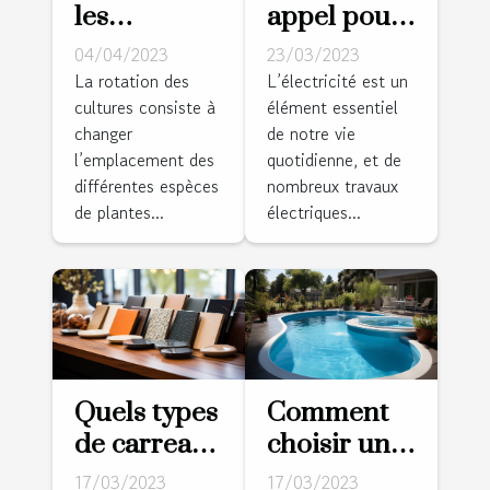
les
appel pour
avantages
vos travaux
04/04/2023
23/03/2023
de la
d’électricité
La rotation des
L’électricité est un
cultures consiste à
élément essentiel
rotation des
?
changer
de notre vie
cultures
l’emplacement des
quotidienne, et de
pour un
différentes espèces
nombreux travaux
jardin sain
de plantes...
électriques...
et productif
?
Quels types
Comment
de carreaux
choisir un
pour votre
modèle de
17/03/2023
17/03/2023