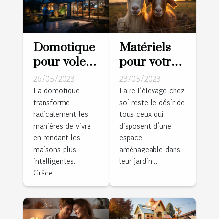
Domotique
Matériels
pour volets
pour votre
roulants :
ferme :
26/05/2023
23/05/2023
Pourquoi
Comment
La domotique
Faire l’élevage chez
transforme
soi reste le désir de
est-ce un
réussir la
radicalement les
tous ceux qui
bon choix ?
réalisation
manières de vivre
disposent d’une
des clôtures
en rendant les
espace
pour vos
maisons plus
aménageable dans
animaux ?
intelligentes.
leur jardin...
Grâce...