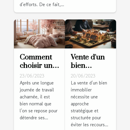
d’efforts. De ce fait,...
Comment
Vente d'un
choisir une
bien
bonne
immobilier :
23/06/2023
20/06/2023
housse de
diagnostic
Après une longue
La vente d’un bien
journée de travail
immobilier
couette
d'une vente
acharnée, il est
nécessite une
pour son
appréciable
bien normal que
approche
confort ?
?
l’on se repose pour
stratégique et
détendre ses...
structurée pour
éviter les recours...