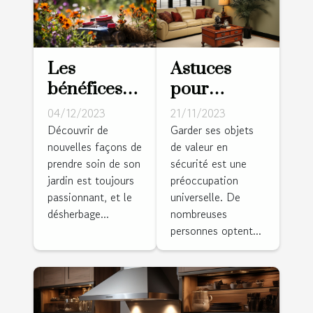
Les
Astuces
bénéfices
pour
du
dissimuler
04/12/2023
21/11/2023
désherbage
un coffre-
Découvrir de
Garder ses objets
nouvelles façons de
de valeur en
thermique
fort dans
prendre soin de son
sécurité est une
pour votre
votre salle
jardin est toujours
préoccupation
jardin
de séjour
passionnant, et le
universelle. De
désherbage...
nombreuses
personnes optent...