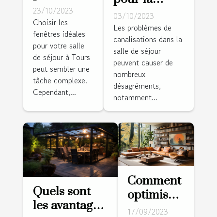
choisir les
23/10/2023
prévention
03/10/2023
fenêtres
Choisir les
des
Les problèmes de
fenêtres idéales
idéales
canalisations dans la
problèmes
pour votre salle
pour votre
salle de séjour
de
de séjour à Tours
salle de
peuvent causer de
canalisations
peut sembler une
nombreux
séjour à
tâche complexe.
dans la salle
désagréments,
Tours
Cependant,...
de séjour
notamment...
Comment
Quels sont
optimiser
les avantages
l'espace
17/09/2023