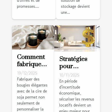
d'offres et de
solution de
installe
vos
promesses....
stockage devient
une...
votre
données ?
pompe à
chaleur sur
mesure !
Comment
Stratégies
fabriquer
pour
des
sécuriser les
19/12/2025
10/11/2025
bougies
Fabriquer des
revenus
En période
bougies élégantes
élégantes
d'incertitude
locatifs en
avec de la cire de
avec de la
économique,
période
soja permet non
sécuriser les revenus
cire de soja
d'incertitude
seulement de
locatifs devient un
?
personnaliser la
économique
enjeu majeur pour