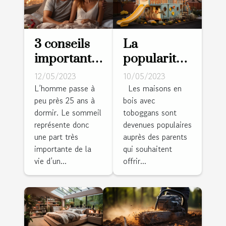
3 conseils
La
importants
popularité
pour bien
des
12/05/2023
10/05/2023
choisir son
maisons en
L’homme passe à
Les maisons en
peu près 25 ans à
bois avec
matelas
bois avec
dormir. Le sommeil
toboggans sont
toboggans :
représente donc
devenues populaires
une
une part très
auprès des parents
expérience
importante de la
qui souhaitent
ludique
vie d’un...
offrir...
charmante
pour les
enfants