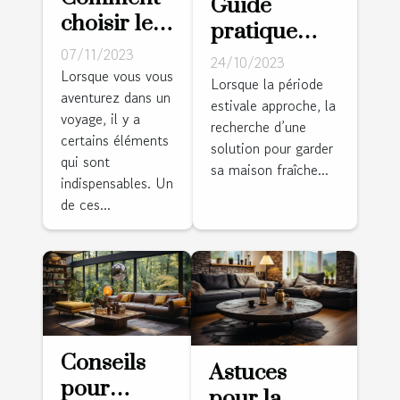
Guide
choisir le
pratique
meilleur
07/11/2023
pour choisir
24/10/2023
réveil de
Lorsque vous vous
la bonne
Lorsque la période
aventurez dans un
voyage
estivale approche, la
climatisation
voyage, il y a
pour vos
recherche d’une
pour votre
certains éléments
solution pour garder
aventures
salle de
qui sont
sa maison fraîche...
indispensables. Un
séjour
de ces...
Conseils
Astuces
pour
pour la