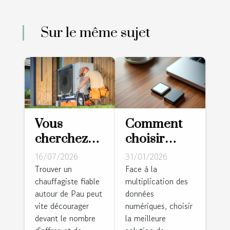
Sur le même sujet
Vous
Comment
cherchez
choisir
un
entre carte
16/07/2026
31/01/2026
chauffagiste
mémoire
Trouver un
Face à la
chauffagiste fiable
multiplication des
à Pau ?
SD et
autour de Pau peut
données
Cette
disque dur
vite décourager
numériques, choisir
équipe
pour
devant le nombre
la meilleure
locale
sécuriser