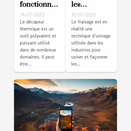
fonctionne
les
un
différents
14/07/2023
10/07/2023
décapeur
types de
Le décapeur
Le fraisage est en
thermique est un
réalité une
thermique
fraisage ?
outil polyvalent et
technique d’usinage
?
puissant utilisé
utilisée dans les
dans de nombreux
industries pour
domaines. Il peut
usiner et façonner
être...
les...