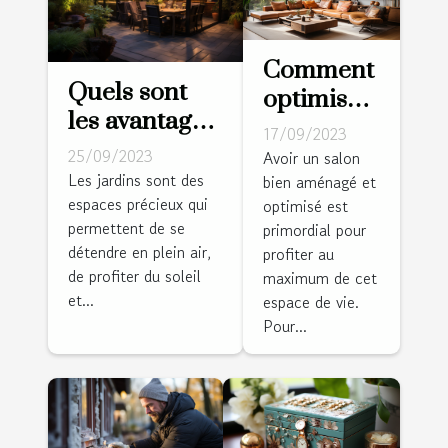
Comment
Quels sont
optimiser
les avantages
l'espace
17/09/2023
d’installer
de votre
25/09/2023
Avoir un salon
une pergola
Les jardins sont des
bien aménagé et
salle de
espaces précieux qui
bioclimatique
optimisé est
séjour
permettent de se
primordial pour
dans votre
détendre en plein air,
profiter au
jardin ?
de profiter du soleil
maximum de cet
et...
espace de vie.
Pour...