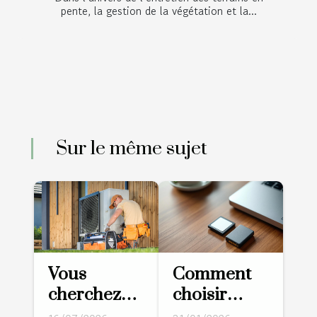
pente, la gestion de la végétation et la...
Sur le même sujet
Vous
Comment
cherchez
choisir
un
entre carte