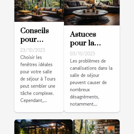
Conseils
Astuces
pour
pour la
choisir les
23/10/2023
prévention
03/10/2023
fenêtres
Choisir les
des
Les problèmes de
fenêtres idéales
idéales
canalisations dans la
problèmes
pour votre salle
pour votre
salle de séjour
de
de séjour à Tours
salle de
peuvent causer de
canalisations
peut sembler une
nombreux
séjour à
tâche complexe.
dans la salle
désagréments,
Tours
Cependant,...
de séjour
notamment...