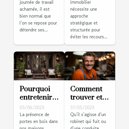
journée de travail
immobilier
couette
d'une vente
acharnée, il est
nécessite une
pour son
appréciable
bien normal que
approche
confort ?
?
l’on se repose pour
stratégique et
détendre ses...
structurée pour
éviter les recours...
Pourquoi
Comment
entretenir
trouver et
une porte
embaucher
03/06/2023
31/05/2023
en bois ?
de bons
La présence de
Qu’il s’agisse d’un
portes en bois dans
robinet qui fuit ou
plombiers ?
nos maisons
d’une conduite