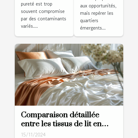
quartiers
pureté est trop
aux opportunités,
maison
émergents
souvent compromise
mais repérer les
par des contaminants
quartiers
variés....
émergents...
Comparaison détaillée
entre les tissus de lit en
satin de coton et percale
15/11/2024