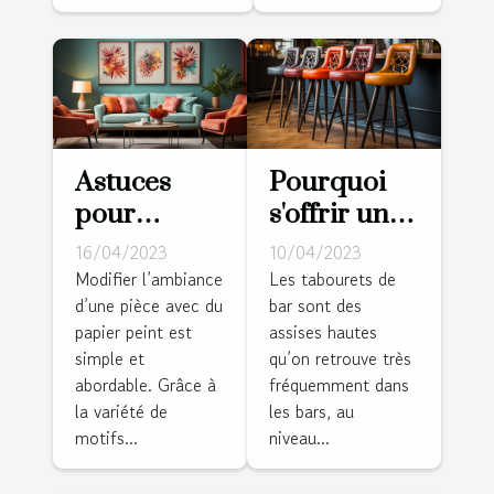
Astuces
Pourquoi
pour
s'offrir un
modifier
tabouret de
16/04/2023
10/04/2023
l’ambiance
bar ?
Modifier l’ambiance
Les tabourets de
d’une pièce avec du
bar sont des
d’un cadre
papier peint est
assises hautes
avec du
simple et
qu’on retrouve très
papier
abordable. Grâce à
fréquemment dans
peint
la variété de
les bars, au
motifs...
niveau...