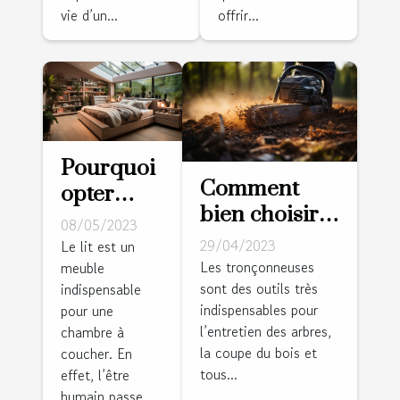
ludique
vie d’un...
offrir...
charmante
pour les
enfants
Pourquoi
Comment
opter
bien choisir
pour un
08/05/2023
sa
lit avec
29/04/2023
Le lit est un
tronçonneuse
Les tronçonneuses
meuble
dressing
sont des outils très
?
indispensable
intégré ?
indispensables pour
pour une
l’entretien des arbres,
chambre à
la coupe du bois et
coucher. En
tous...
effet, l’être
humain passe