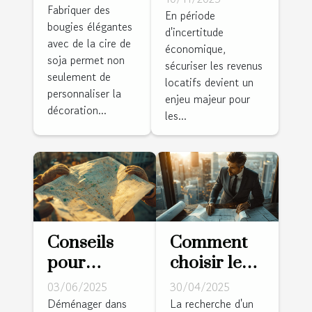
bougies
Fabriquer des
revenus
En période
bougies élégantes
élégantes
d'incertitude
locatifs en
avec de la cire de
avec de la
économique,
période
soja permet non
sécuriser les revenus
cire de soja
d'incertitude
seulement de
locatifs devient un
?
personnaliser la
économique
enjeu majeur pour
décoration...
les...
Conseils
Comment
pour
choisir le
choisir un
meilleur
03/06/2025
30/04/2025
quartier sûr
expert pour
Déménager dans
La recherche d'un