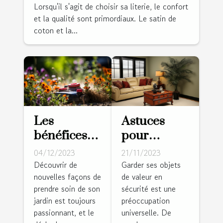
Lorsqu'il s'agit de choisir sa literie, le confort
et la qualité sont primordiaux. Le satin de
coton et la...
Les
Astuces
bénéfices
pour
du
dissimuler
04/12/2023
21/11/2023
désherbage
un coffre-
Découvrir de
Garder ses objets
nouvelles façons de
de valeur en
thermique
fort dans
prendre soin de son
sécurité est une
pour votre
votre salle
jardin est toujours
préoccupation
jardin
de séjour
passionnant, et le
universelle. De