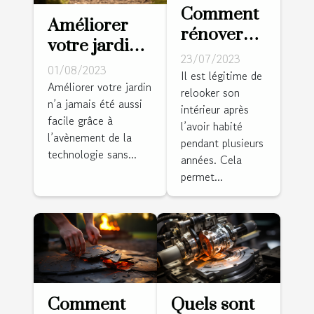
Comment
Améliorer
rénover
votre jardin
l'intérieur
23/07/2023
avec un
01/08/2023
de sa
Il est légitime de
robot
Améliorer votre jardin
relooker son
maison ?
n’a jamais été aussi
tondeuse
intérieur après
facile grâce à
sans fil
l’avoir habité
l’avènement de la
pendant plusieurs
périphérique
technologie sans...
années. Cela
: conseils et
permet...
astuces
Comment
Quels sont