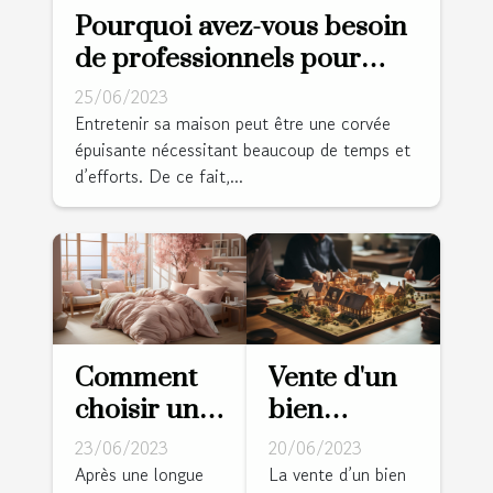
Pourquoi avez-vous besoin
de professionnels pour
nettoyer votre domicile ?
25/06/2023
Entretenir sa maison peut être une corvée
épuisante nécessitant beaucoup de temps et
d’efforts. De ce fait,...
Comment
Vente d'un
choisir une
bien
bonne
immobilier :
23/06/2023
20/06/2023
housse de
diagnostic
Après une longue
La vente d’un bien