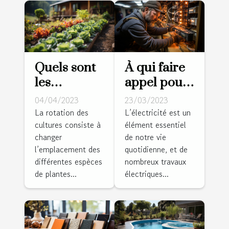
Quels sont
À qui faire
les
appel pour
avantages
vos travaux
04/04/2023
23/03/2023
de la
d’électricité
La rotation des
L’électricité est un
cultures consiste à
élément essentiel
rotation des
?
changer
de notre vie
cultures
l’emplacement des
quotidienne, et de
pour un
différentes espèces
nombreux travaux
jardin sain
de plantes...
électriques...
et productif
?