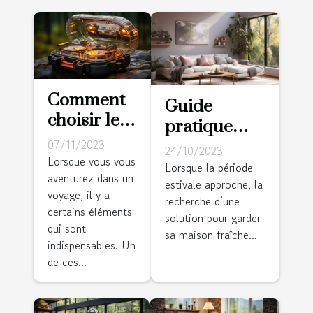
Comment
Guide
choisir le
pratique
meilleur
07/11/2023
pour choisir
24/10/2023
réveil de
Lorsque vous vous
la bonne
Lorsque la période
aventurez dans un
voyage
estivale approche, la
climatisation
voyage, il y a
pour vos
recherche d’une
pour votre
certains éléments
solution pour garder
aventures
salle de
qui sont
sa maison fraîche...
indispensables. Un
séjour
de ces...