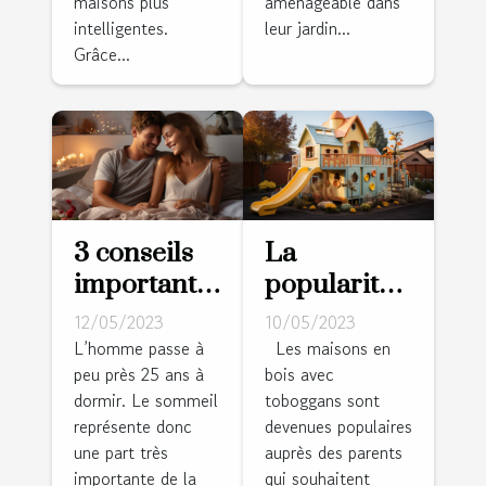
maisons plus
aménageable dans
animaux ?
intelligentes.
leur jardin...
Grâce...
3 conseils
La
importants
popularité
pour bien
des
12/05/2023
10/05/2023
choisir son
maisons en
L’homme passe à
Les maisons en
peu près 25 ans à
bois avec
matelas
bois avec
dormir. Le sommeil
toboggans sont
toboggans :
représente donc
devenues populaires
une
une part très
auprès des parents
expérience
importante de la
qui souhaitent