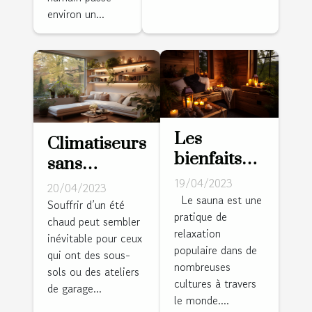
environ un...
Les
Climatiseurs
bienfaits
sans
du sauna
conduits :
19/04/2023
20/04/2023
pour la
Le sauna est une
conseils à
Souffrir d’un été
pratique de
santé et la
chaud peut sembler
domicile
relaxation
relaxation
inévitable pour ceux
éprouvés,
populaire dans de
qui ont des sous-
vrais et
nombreuses
sols ou des ateliers
dignes de
cultures à travers
de garage...
le monde....
confiance