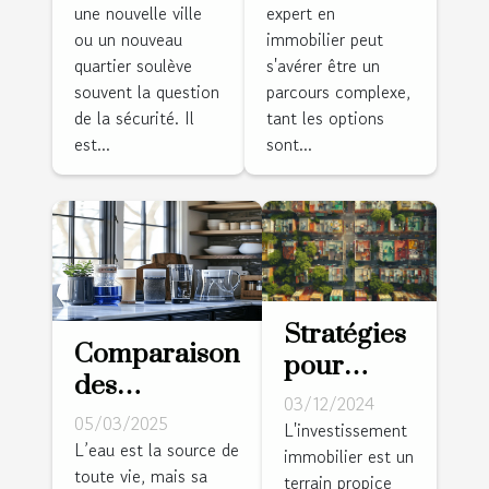
une nouvelle ville
expert en
lorsque
vos besoins
ou un nouveau
immobilier peut
vous
immobiliers
quartier soulève
s'avérer être un
déménagez
?
souvent la question
parcours complexe,
de la sécurité. Il
tant les options
est...
sont...
Stratégies
Comparaison
pour
des
identifier
03/12/2024
méthodes de
05/03/2025
et investir
L'investissement
purification
L’eau est la source de
immobilier est un
dans des
toute vie, mais sa
de l'eau à la
terrain propice