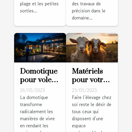
plage et les petites
des travaux de
sorties...
précision dans le
domaine...
Domotique
Matériels
pour volets
pour votre
roulants :
ferme :
26/05/2023
23/05/2023
Pourquoi
Comment
La domotique
Faire l’élevage chez
transforme
soi reste le désir de
est-ce un
réussir la
radicalement les
tous ceux qui
bon choix ?
réalisation
manières de vivre
disposent d’une
des clôtures
en rendant les
espace
pour vos