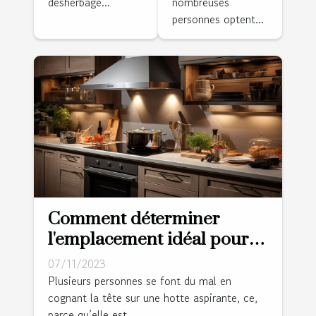
désherbage...
nombreuses
personnes optent...
Comment déterminer
l'emplacement idéal pour
une hotte aspirante ?
07/11/2023
Plusieurs personnes se font du mal en
cognant la tête sur une hotte aspirante, ce,
parce qu’elle est...