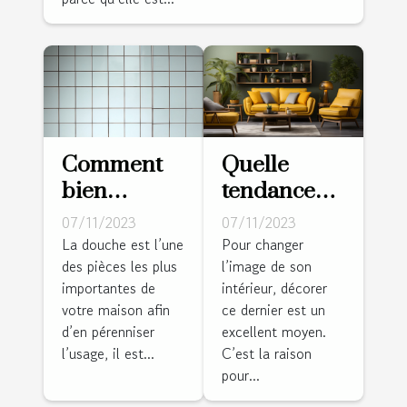
Comment
Quelle
bien
tendance
entretenir
déco pour
07/11/2023
07/11/2023
sa douche ?
un intérieur
La douche est l’une
Pour changer
des pièces les plus
l’image de son
en vogue ?
importantes de
intérieur, décorer
votre maison afin
ce dernier est un
d’en pérenniser
excellent moyen.
l’usage, il est...
C’est la raison
pour...