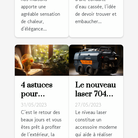
apporte une
d’eau cassée, l’idée
agréable sensation
de devoir trouver et
de chaleur,
embaucher...
d’élégance...
4 astuces
Le nouveau
pour
laser 704CG
rafraîchir
: pourquoi
31/05/2023
27/05/2023
votre
l'adopter ?
C’est le retour des
Le niveau laser
beaux jours et vous
constitue un
logement
êtes prêt à profiter
accessoire moderne
de l’extérieur, la
qui aide à réaliser