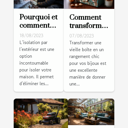
Pourquoi et
Comment
comment
transformer
isoler les
une vieille
18/08/2023
07/08/2023
murs par
boîte en un
L’isolation par
Transformer une
l’extérieur est une
l’extérieur ?
vieille boîte en un
rangement
option
rangement chic
chic pour
incontournable
pour vos bijoux est
vos bijoux
pour isoler votre
une excellente
maison. Il permet
manière de donner
d’éliminer les...
une...