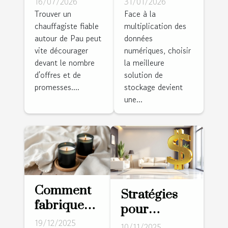
16/07/2026
31/01/2026
chauffagiste
mémoire
Trouver un
Face à la
chauffagiste fiable
multiplication des
à Pau ?
SD et
autour de Pau peut
données
Cette
disque dur
vite décourager
numériques, choisir
équipe
pour
devant le nombre
la meilleure
locale
sécuriser
d'offres et de
solution de
installe
vos
promesses....
stockage devient
une...
votre
données ?
pompe à
chaleur sur
mesure !
Comment
Stratégies
fabriquer
pour
des
sécuriser les
19/12/2025
10/11/2025