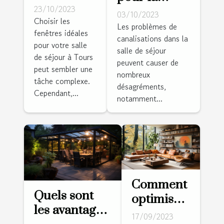
choisir les
23/10/2023
prévention
03/10/2023
fenêtres
Choisir les
des
Les problèmes de
fenêtres idéales
idéales
canalisations dans la
problèmes
pour votre salle
pour votre
salle de séjour
de
de séjour à Tours
salle de
peuvent causer de
canalisations
peut sembler une
nombreux
séjour à
tâche complexe.
dans la salle
désagréments,
Tours
Cependant,...
de séjour
notamment...
Comment
Quels sont
optimiser
les avantages
l'espace
17/09/2023