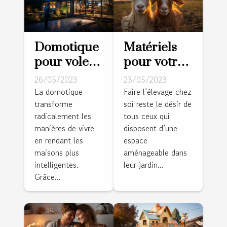
Domotique
Matériels
pour volets
pour votre
roulants :
ferme :
26/05/2023
23/05/2023
Pourquoi
Comment
La domotique
Faire l’élevage chez
transforme
soi reste le désir de
est-ce un
réussir la
radicalement les
tous ceux qui
bon choix ?
réalisation
manières de vivre
disposent d’une
des clôtures
en rendant les
espace
pour vos
maisons plus
aménageable dans
animaux ?
intelligentes.
leur jardin...
Grâce...