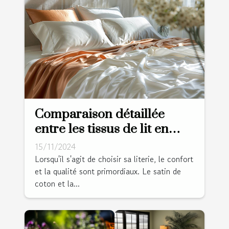
Comparaison détaillée
entre les tissus de lit en
satin de coton et percale
15/11/2024
Lorsqu'il s'agit de choisir sa literie, le confort
et la qualité sont primordiaux. Le satin de
coton et la...