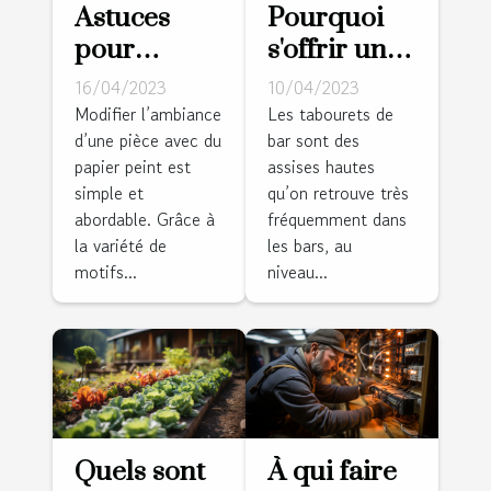
Astuces
Pourquoi
pour
s'offrir un
modifier
tabouret de
16/04/2023
10/04/2023
l’ambiance
bar ?
Modifier l’ambiance
Les tabourets de
d’une pièce avec du
bar sont des
d’un cadre
papier peint est
assises hautes
avec du
simple et
qu’on retrouve très
papier
abordable. Grâce à
fréquemment dans
peint
la variété de
les bars, au
motifs...
niveau...
Quels sont
À qui faire