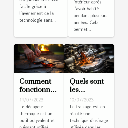
tondeuse
intérieur après
facile grâce à
sans fil
l’avoir habité
l’avènement de la
pendant plusieurs
périphérique
technologie sans...
années. Cela
: conseils et
permet...
astuces
Comment
Quels sont
fonctionne
les
un
différents
14/07/2023
10/07/2023
décapeur
types de
Le décapeur
Le fraisage est en
thermique est un
réalité une
thermique
fraisage ?
outil polyvalent et
technique d’usinage
?
puissant utilisé
utilisée dans les