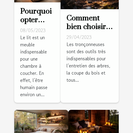
Pourquoi
Comment
opter
bien choisir
pour un
08/05/2023
sa
lit avec
29/04/2023
Le lit est un
tronçonneuse
Les tronçonneuses
meuble
dressing
sont des outils très
?
indispensable
intégré ?
indispensables pour
pour une
l’entretien des arbres,
chambre à
la coupe du bois et
coucher. En
tous...
effet, l’être
humain passe
environ un...