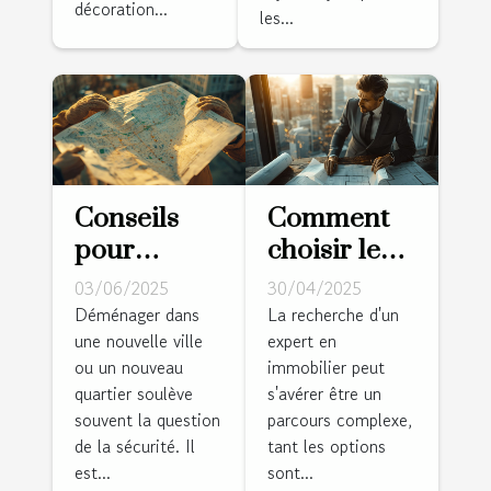
décoration...
les...
Conseils
Comment
pour
choisir le
choisir un
meilleur
03/06/2025
30/04/2025
quartier sûr
expert pour
Déménager dans
La recherche d'un
une nouvelle ville
expert en
lorsque
vos besoins
ou un nouveau
immobilier peut
vous
immobiliers
quartier soulève
s'avérer être un
déménagez
?
souvent la question
parcours complexe,
de la sécurité. Il
tant les options
est...
sont...