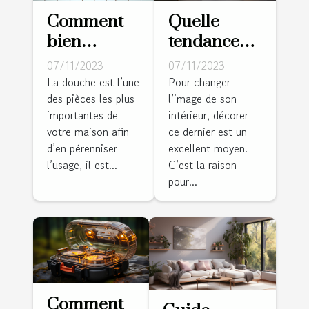
Comment
Quelle
bien
tendance
entretenir
déco pour
07/11/2023
07/11/2023
sa douche ?
un intérieur
La douche est l’une
Pour changer
des pièces les plus
l’image de son
en vogue ?
importantes de
intérieur, décorer
votre maison afin
ce dernier est un
d’en pérenniser
excellent moyen.
l’usage, il est...
C’est la raison
pour...
Comment