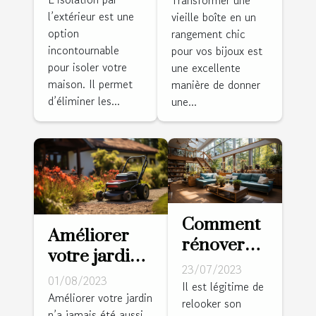
l’extérieur est une
l’extérieur ?
vieille boîte en un
rangement
option
rangement chic
chic pour
incontournable
pour vos bijoux est
vos bijoux
pour isoler votre
une excellente
maison. Il permet
manière de donner
d’éliminer les...
une...
Comment
Améliorer
rénover
votre jardin
l'intérieur
23/07/2023
avec un
01/08/2023
de sa
Il est légitime de
robot
Améliorer votre jardin
relooker son
maison ?
n’a jamais été aussi