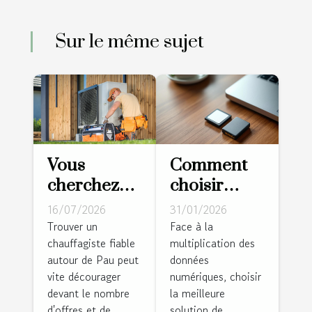
Sur le même sujet
Vous
Comment
cherchez
choisir
un
entre carte
16/07/2026
31/01/2026
chauffagiste
mémoire
Trouver un
Face à la
chauffagiste fiable
multiplication des
à Pau ?
SD et
autour de Pau peut
données
Cette
disque dur
vite décourager
numériques, choisir
équipe
pour
devant le nombre
la meilleure
locale
sécuriser
d'offres et de
solution de