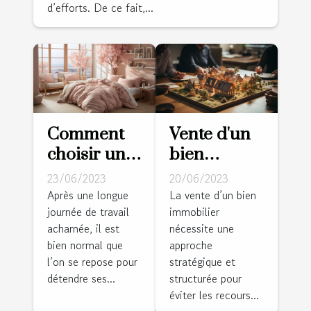
d’efforts. De ce fait,...
Comment
Vente d'un
choisir une
bien
bonne
immobilier :
23/06/2023
20/06/2023
housse de
diagnostic
Après une longue
La vente d’un bien
journée de travail
immobilier
couette
d'une vente
acharnée, il est
nécessite une
pour son
appréciable
bien normal que
approche
confort ?
?
l’on se repose pour
stratégique et
détendre ses...
structurée pour
éviter les recours...