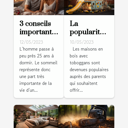
3 conseils
La
importants
popularité
pour bien
des
12/05/2023
10/05/2023
choisir son
maisons en
L’homme passe à
Les maisons en
peu près 25 ans à
bois avec
matelas
bois avec
dormir. Le sommeil
toboggans sont
toboggans :
représente donc
devenues populaires
une
une part très
auprès des parents
expérience
importante de la
qui souhaitent
ludique
vie d’un...
offrir...
charmante
pour les
enfants