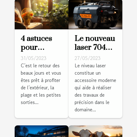
4 astuces
Le nouveau
pour
laser 704CG
rafraîchir
: pourquoi
31/05/2023
27/05/2023
votre
l'adopter ?
C’est le retour des
Le niveau laser
beaux jours et vous
constitue un
logement
êtes prêt à profiter
accessoire moderne
de l’extérieur, la
qui aide à réaliser
plage et les petites
des travaux de
sorties...
précision dans le
domaine...