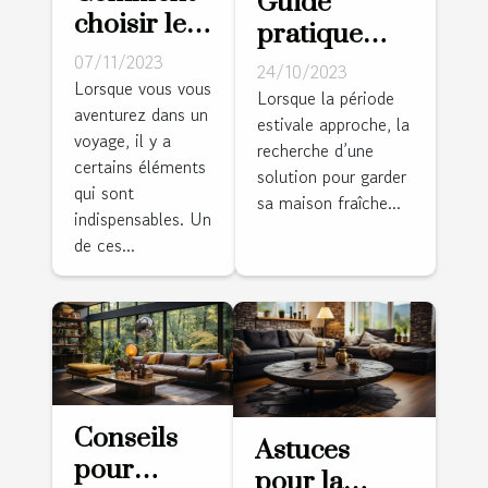
Guide
choisir le
pratique
meilleur
07/11/2023
pour choisir
24/10/2023
réveil de
Lorsque vous vous
la bonne
Lorsque la période
aventurez dans un
voyage
estivale approche, la
climatisation
voyage, il y a
pour vos
recherche d’une
pour votre
certains éléments
solution pour garder
aventures
salle de
qui sont
sa maison fraîche...
indispensables. Un
séjour
de ces...
Conseils
Astuces
pour
pour la