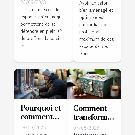
d’installer
de votre
25/09/2023
Avoir un salon
une pergola
Les jardins sont des
bien aménagé et
salle de
espaces précieux qui
bioclimatique
optimisé est
séjour
permettent de se
primordial pour
dans votre
détendre en plein air,
profiter au
jardin ?
de profiter du soleil
maximum de cet
et...
espace de vie.
Pour...
Pourquoi et
Comment
comment
transformer
isoler les
une vieille
18/08/2023
07/08/2023
murs par
boîte en un
L’isolation par
Transformer une