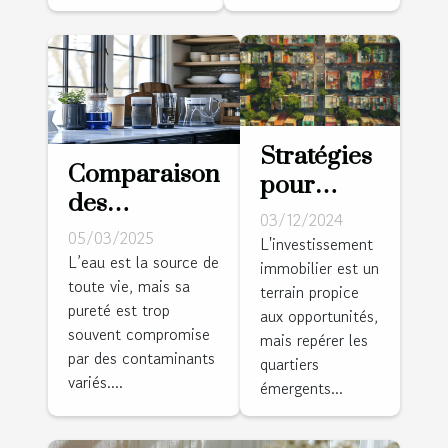
Stratégies
Comparaison
pour
des
identifier
03/12/2024
méthodes de
05/03/2025
et investir
L'investissement
purification
L’eau est la source de
immobilier est un
dans des
toute vie, mais sa
de l'eau à la
terrain propice
quartiers
pureté est trop
aux opportunités,
maison
émergents
souvent compromise
mais repérer les
par des contaminants
quartiers
variés....
émergents...