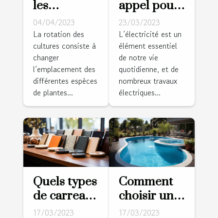
les
appel pour
avantages
vos travaux
04/04/2023
23/03/2023
de la
d’électricité
La rotation des
L’électricité est un
cultures consiste à
élément essentiel
rotation des
?
changer
de notre vie
cultures
l’emplacement des
quotidienne, et de
pour un
différentes espèces
nombreux travaux
jardin sain
de plantes...
électriques...
et productif
?
Quels types
Comment
de carreaux
choisir un
pour votre
modèle de
17/03/2023
17/03/2023