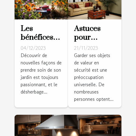
Les
Astuces
bénéfices
pour
du
dissimuler
04/12/2023
21/11/2023
désherbage
un coffre-
Découvrir de
Garder ses objets
nouvelles façons de
de valeur en
thermique
fort dans
prendre soin de son
sécurité est une
pour votre
votre salle
jardin est toujours
préoccupation
jardin
de séjour
passionnant, et le
universelle. De
désherbage...
nombreuses
personnes optent...