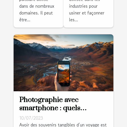
dans de nombreux
industries pour
domaines. Il peut
usiner et façonner
être...
les...
Photographie avec
smartphone : quels
avantages lors d’un voyage
10/07/2023
?
Avoir des souvenirs tangibles d’un voyage est