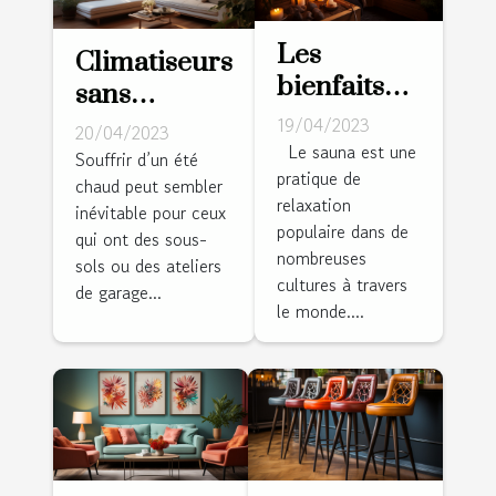
Les
Climatiseurs
bienfaits
sans
du sauna
conduits :
19/04/2023
20/04/2023
pour la
Le sauna est une
conseils à
Souffrir d’un été
pratique de
santé et la
chaud peut sembler
domicile
relaxation
relaxation
inévitable pour ceux
éprouvés,
populaire dans de
qui ont des sous-
vrais et
nombreuses
sols ou des ateliers
dignes de
cultures à travers
de garage...
le monde....
confiance