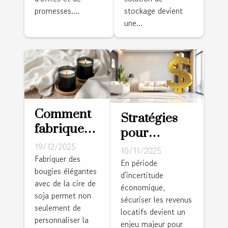
installe
vos
promesses....
stockage devient
une...
votre
données ?
pompe à
chaleur sur
mesure !
Comment
Stratégies
fabriquer
pour
des
sécuriser les
19/12/2025
10/11/2025
bougies
Fabriquer des
revenus
En période
bougies élégantes
élégantes
d'incertitude
locatifs en
avec de la cire de
avec de la
économique,
période
soja permet non
sécuriser les revenus
cire de soja
d'incertitude
seulement de
locatifs devient un
?
personnaliser la
économique
enjeu majeur pour