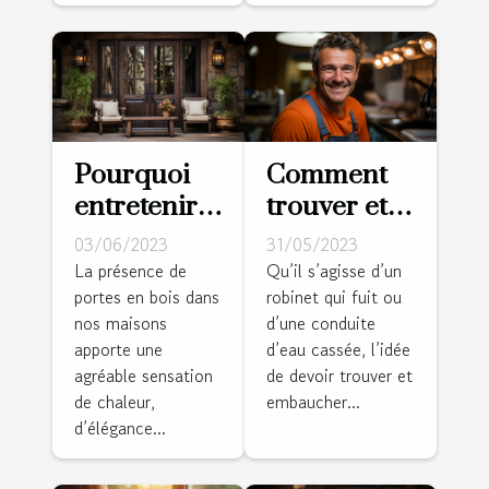
Pourquoi
Comment
entretenir
trouver et
une porte
embaucher
03/06/2023
31/05/2023
en bois ?
de bons
La présence de
Qu’il s’agisse d’un
portes en bois dans
robinet qui fuit ou
plombiers ?
nos maisons
d’une conduite
apporte une
d’eau cassée, l’idée
agréable sensation
de devoir trouver et
de chaleur,
embaucher...
d’élégance...