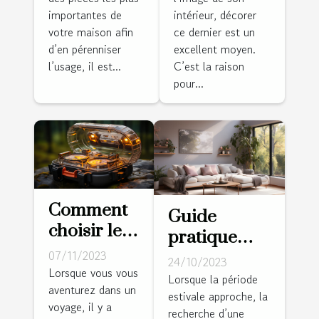
en vogue ?
importantes de
intérieur, décorer
votre maison afin
ce dernier est un
d’en pérenniser
excellent moyen.
l’usage, il est...
C’est la raison
pour...
Comment
Guide
choisir le
pratique
meilleur
07/11/2023
pour choisir
24/10/2023
réveil de
Lorsque vous vous
la bonne
Lorsque la période
aventurez dans un
voyage
estivale approche, la
climatisation
voyage, il y a
pour vos
recherche d’une