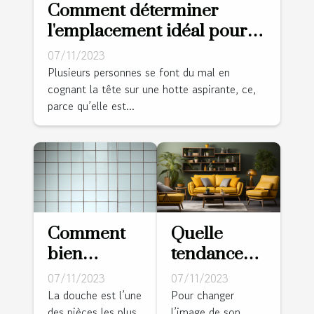
Comment déterminer
l'emplacement idéal pour
une hotte aspirante ?
07/11/2023
Plusieurs personnes se font du mal en
cognant la tête sur une hotte aspirante, ce,
parce qu’elle est...
Comment
Quelle
bien
tendance
entretenir
déco pour
07/11/2023
07/11/2023
sa douche ?
un intérieur
La douche est l’une
Pour changer
des pièces les plus
l’image de son