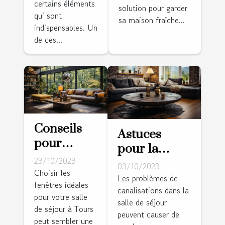
pour votre
certains éléments
solution pour garder
aventures
salle de
qui sont
sa maison fraîche...
indispensables. Un
séjour
de ces...
Conseils
Astuces
pour
pour la
choisir les
23/10/2023
prévention
03/10/2023
fenêtres
Choisir les
des
Les problèmes de
fenêtres idéales
idéales
canalisations dans la
problèmes
pour votre salle
pour votre
salle de séjour
de
de séjour à Tours
salle de
peuvent causer de
canalisations
peut sembler une