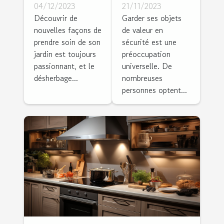
du
dissimuler
04/12/2023
21/11/2023
désherbage
un coffre-
Découvrir de
Garder ses objets
nouvelles façons de
de valeur en
thermique
fort dans
prendre soin de son
sécurité est une
pour votre
votre salle
jardin est toujours
préoccupation
jardin
de séjour
passionnant, et le
universelle. De
désherbage...
nombreuses
personnes optent...