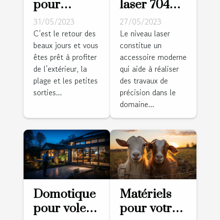
pour
laser 704CG
rafraîchir
: pourquoi
31/05/2023
27/05/2023
votre
l'adopter ?
C’est le retour des
Le niveau laser
beaux jours et vous
constitue un
logement
êtes prêt à profiter
accessoire moderne
de l’extérieur, la
qui aide à réaliser
plage et les petites
des travaux de
sorties...
précision dans le
domaine...
Domotique
Matériels
pour volets
pour votre