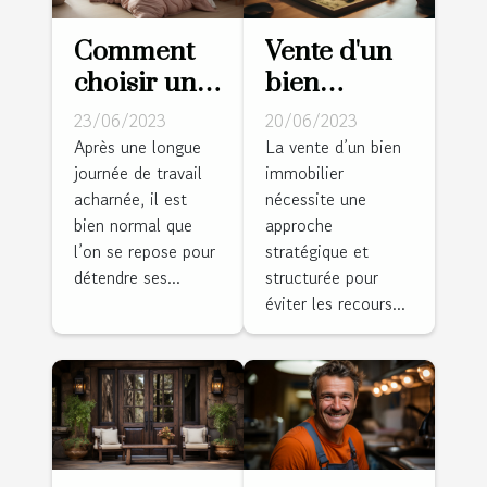
Comment
Vente d'un
choisir une
bien
bonne
immobilier :
23/06/2023
20/06/2023
housse de
diagnostic
Après une longue
La vente d’un bien
journée de travail
immobilier
couette
d'une vente
acharnée, il est
nécessite une
pour son
appréciable
bien normal que
approche
confort ?
?
l’on se repose pour
stratégique et
détendre ses...
structurée pour
éviter les recours...