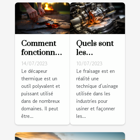
Comment
Quels sont
fonctionne
les
un
différents
14/07/2023
10/07/2023
décapeur
types de
Le décapeur
Le fraisage est en
thermique est un
réalité une
thermique
fraisage ?
outil polyvalent et
technique d’usinage
?
puissant utilisé
utilisée dans les
dans de nombreux
industries pour
domaines. Il peut
usiner et façonner
être...
les...