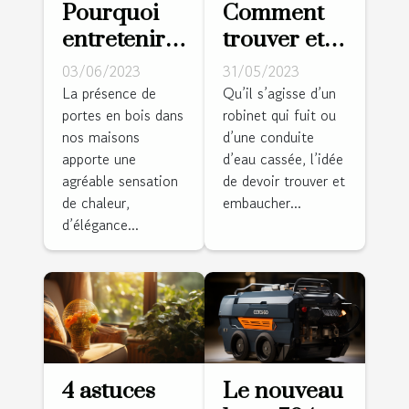
Pourquoi
Comment
entretenir
trouver et
une porte
embaucher
03/06/2023
31/05/2023
en bois ?
de bons
La présence de
Qu’il s’agisse d’un
portes en bois dans
robinet qui fuit ou
plombiers ?
nos maisons
d’une conduite
apporte une
d’eau cassée, l’idée
agréable sensation
de devoir trouver et
de chaleur,
embaucher...
d’élégance...
4 astuces
Le nouveau