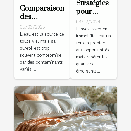
Stratégies
Comparaison
pour
des
identifier
03/12/2024
méthodes de
05/03/2025
et investir
L'investissement
purification
L’eau est la source de
immobilier est un
dans des
toute vie, mais sa
de l'eau à la
terrain propice
quartiers
pureté est trop
aux opportunités,
maison
émergents
souvent compromise
mais repérer les
par des contaminants
quartiers
variés....
émergents...