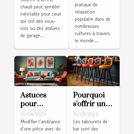
pratique de
santé et la
chaud peut sembler
domicile
relaxation
relaxation
inévitable pour ceux
éprouvés,
populaire dans de
qui ont des sous-
vrais et
nombreuses
sols ou des ateliers
dignes de
cultures à travers
de garage...
le monde....
confiance
Astuces
Pourquoi
pour
s'offrir un
modifier
tabouret de
16/04/2023
10/04/2023
l’ambiance
bar ?
Modifier l’ambiance
Les tabourets de
d’une pièce avec du
bar sont des
d’un cadre