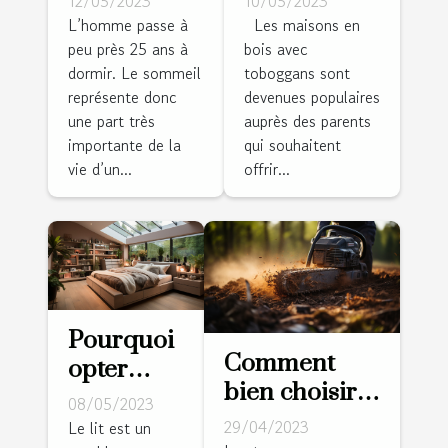
12/05/2023
10/05/2023
choisir son
maisons en
L’homme passe à
Les maisons en
peu près 25 ans à
bois avec
matelas
bois avec
dormir. Le sommeil
toboggans sont
toboggans :
représente donc
devenues populaires
une
une part très
auprès des parents
expérience
importante de la
qui souhaitent
ludique
vie d’un...
offrir...
charmante
pour les
enfants
Pourquoi
Comment
opter
bien choisir
pour un
08/05/2023
sa
lit avec
29/04/2023
Le lit est un