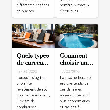
pour un
différentes espèces
nombreux travaux
jardin sain
de plantes...
électriques...
et productif
?
Quels types
Comment
de carreaux
choisir un
pour votre
modèle de
17/03/2023
17/03/2023
intérieur ?
piscine
Lorsqu’il s’agit de
La piscine hors-sol
choisir le
est une tendance
hors-sol ?
revêtement de sol
ces dernières
pour votre intérieur,
années. Elles sont
il existe de
plus économiques
nombreuses...
et rapides à...