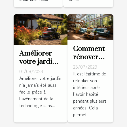
Comment
Améliorer
rénover
votre jardin
l'intérieur
23/07/2023
avec un
01/08/2023
de sa
Il est légitime de
robot
Améliorer votre jardin
relooker son
maison ?
n’a jamais été aussi
tondeuse
intérieur après
facile grâce à
sans fil
l’avoir habité
l’avènement de la
pendant plusieurs
périphérique
technologie sans...
années. Cela
: conseils et
permet...
astuces