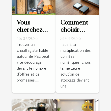
Vous
Comment
cherchez
choisir
un
entre carte
16/07/2026
31/01/2026
chauffagiste
mémoire
Trouver un
Face à la
chauffagiste fiable
multiplication des
à Pau ?
SD et
autour de Pau peut
données
Cette
disque dur
vite décourager
numériques, choisir
équipe
pour
devant le nombre
la meilleure
locale
sécuriser
d'offres et de
solution de
installe
vos
promesses....
stockage devient
une...
votre
données ?
pompe à
chaleur sur
mesure !