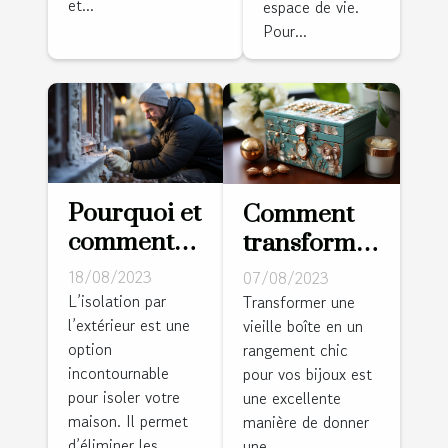
et...
espace de vie.
Pour...
Pourquoi et
Comment
comment
transformer
isoler les
une vieille
18/08/2023
07/08/2023
murs par
boîte en un
L’isolation par
Transformer une
l’extérieur est une
l’extérieur ?
vieille boîte en un
rangement
option
rangement chic
chic pour
incontournable
pour vos bijoux est
vos bijoux
pour isoler votre
une excellente
maison. Il permet
manière de donner
d’éliminer les...
une...