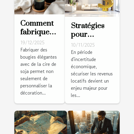
Comment
Stratégies
fabriquer
pour
des
sécuriser les
19/12/2025
10/11/2025
bougies
Fabriquer des
revenus
En période
bougies élégantes
élégantes
d'incertitude
locatifs en
avec de la cire de
avec de la
économique,
période
soja permet non
sécuriser les revenus
cire de soja
d'incertitude
seulement de
locatifs devient un
?
personnaliser la
économique
enjeu majeur pour
décoration...
les...