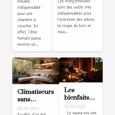
tronçonneuse
Les tronçonneuses
meuble
dressing
sont des outils très
?
indispensable
intégré ?
indispensables pour
pour une
l’entretien des arbres,
chambre à
la coupe du bois et
coucher. En
tous...
effet, l’être
humain passe
environ un...
Les
Climatiseurs
bienfaits
sans
du sauna
conduits :
19/04/2023
20/04/2023
pour la
Le sauna est une
conseils à
Souffrir d’un été