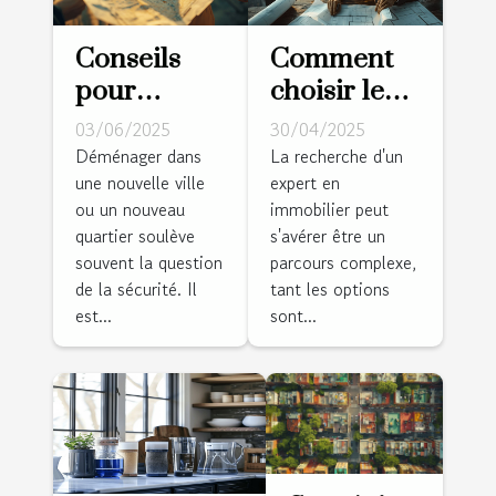
Conseils
Comment
pour
choisir le
choisir un
meilleur
03/06/2025
30/04/2025
quartier sûr
expert pour
Déménager dans
La recherche d'un
une nouvelle ville
expert en
lorsque
vos besoins
ou un nouveau
immobilier peut
vous
immobiliers
quartier soulève
s'avérer être un
déménagez
?
souvent la question
parcours complexe,
de la sécurité. Il
tant les options
est...
sont...