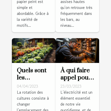
papier peint est
assises hautes
avec du
simple et
qu’on retrouve très
papier
abordable. Grâce à
fréquemment dans
peint
la variété de
les bars, au
motifs...
niveau...
Quels sont
À qui faire
les
appel pour
avantages
vos travaux
04/04/2023
23/03/2023
de la
d’électricité
La rotation des
L’électricité est un
cultures consiste à
élément essentiel
rotation des
?
changer
de notre vie
cultures
l’emplacement des
quotidienne, et de