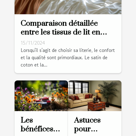
Comparaison détaillée
entre les tissus de lit en
satin de coton et percale
15/11/2024
Lorsqu'il s'agit de choisir sa literie, le confort
et la qualité sont primordiaux. Le satin de
coton et la...
Les
Astuces
bénéfices
pour