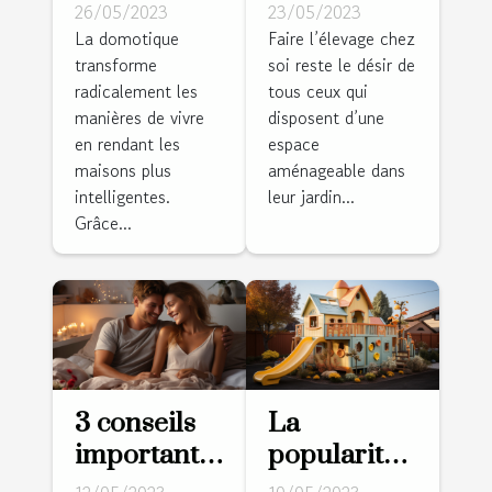
roulants :
ferme :
26/05/2023
23/05/2023
Pourquoi
Comment
La domotique
Faire l’élevage chez
transforme
soi reste le désir de
est-ce un
réussir la
radicalement les
tous ceux qui
bon choix ?
réalisation
manières de vivre
disposent d’une
des clôtures
en rendant les
espace
pour vos
maisons plus
aménageable dans
animaux ?
intelligentes.
leur jardin...
Grâce...
3 conseils
La
importants
popularité
pour bien
des