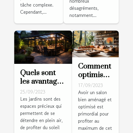
nombreux
séjour à
tâche complexe.
dans la salle
désagréments,
Tours
Cependant,...
de séjour
notamment...
Comment
Quels sont
optimiser
les avantages
l'espace
17/09/2023
d’installer
de votre
25/09/2023
Avoir un salon
une pergola
Les jardins sont des
bien aménagé et
salle de
espaces précieux qui
bioclimatique
optimisé est
séjour
permettent de se
primordial pour
dans votre
détendre en plein air,
profiter au
jardin ?
de profiter du soleil
maximum de cet