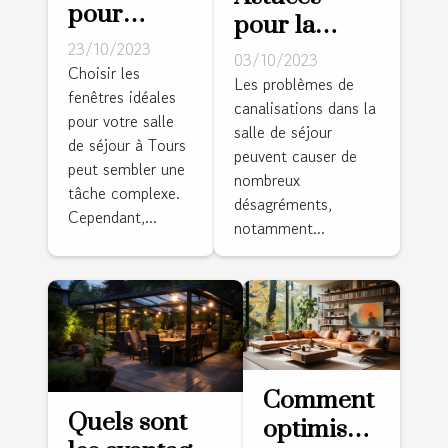
pour
pour la
choisir les
23/10/2023
prévention
03/10/2023
fenêtres
Choisir les
des
Les problèmes de
fenêtres idéales
idéales
canalisations dans la
problèmes
pour votre salle
pour votre
salle de séjour
de
de séjour à Tours
salle de
peuvent causer de
canalisations
peut sembler une
nombreux
séjour à
tâche complexe.
dans la salle
désagréments,
Tours
Cependant,...
de séjour
notamment...
Comment
Quels sont
optimiser