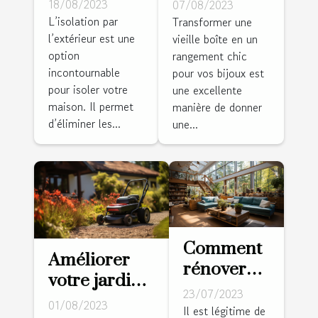
isoler les
une vieille
18/08/2023
07/08/2023
murs par
boîte en un
L’isolation par
Transformer une
l’extérieur est une
l’extérieur ?
vieille boîte en un
rangement
option
rangement chic
chic pour
incontournable
pour vos bijoux est
vos bijoux
pour isoler votre
une excellente
maison. Il permet
manière de donner
d’éliminer les...
une...
Comment
Améliorer
rénover
votre jardin
l'intérieur
23/07/2023
avec un
01/08/2023
de sa
Il est légitime de