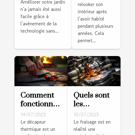
robot
Améliorer votre jardin
relooker son
maison ?
n’a jamais été aussi
tondeuse
intérieur après
facile grâce à
sans fil
l’avoir habité
l’avènement de la
pendant plusieurs
périphérique
technologie sans...
années. Cela
: conseils et
permet...
astuces
Comment
Quels sont
fonctionne
les
un
différents
14/07/2023
10/07/2023
décapeur
types de
Le décapeur
Le fraisage est en
thermique est un
réalité une
thermique
fraisage ?