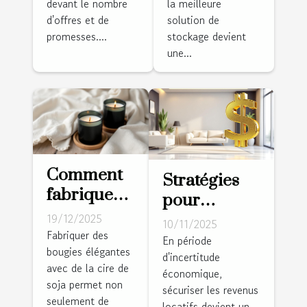
devant le nombre
la meilleure
locale
sécuriser
d'offres et de
solution de
installe
vos
promesses....
stockage devient
une...
votre
données ?
pompe à
chaleur sur
mesure !
Comment
Stratégies
fabriquer
pour
des
sécuriser les
19/12/2025
10/11/2025
bougies
Fabriquer des
revenus
En période
bougies élégantes
élégantes
d'incertitude
locatifs en
avec de la cire de
avec de la
économique,
période
soja permet non
sécuriser les revenus
cire de soja
d'incertitude
seulement de
locatifs devient un