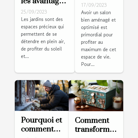
les avantages
l'espace
17/09/2023
d’installer
de votre
25/09/2023
Avoir un salon
une pergola
Les jardins sont des
bien aménagé et
salle de
espaces précieux qui
bioclimatique
optimisé est
séjour
permettent de se
primordial pour
dans votre
détendre en plein air,
profiter au
jardin ?
de profiter du soleil
maximum de cet
et...
espace de vie.
Pour...
Pourquoi et
Comment
comment
transformer