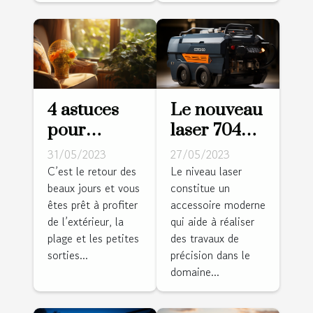
4 astuces
Le nouveau
pour
laser 704CG
rafraîchir
: pourquoi
31/05/2023
27/05/2023
votre
l'adopter ?
C’est le retour des
Le niveau laser
beaux jours et vous
constitue un
logement
êtes prêt à profiter
accessoire moderne
de l’extérieur, la
qui aide à réaliser
plage et les petites
des travaux de
sorties...
précision dans le
domaine...