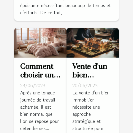
épuisante nécessitant beaucoup de temps et
d’efforts. De ce fait,...
Comment
Vente d'un
choisir une
bien
bonne
immobilier :
23/06/2023
20/06/2023
housse de
diagnostic
Après une longue
La vente d’un bien
journée de travail
immobilier
couette
d'une vente
acharnée, il est
nécessite une
pour son
appréciable
bien normal que
approche
confort ?
?
l’on se repose pour
stratégique et
détendre ses...
structurée pour