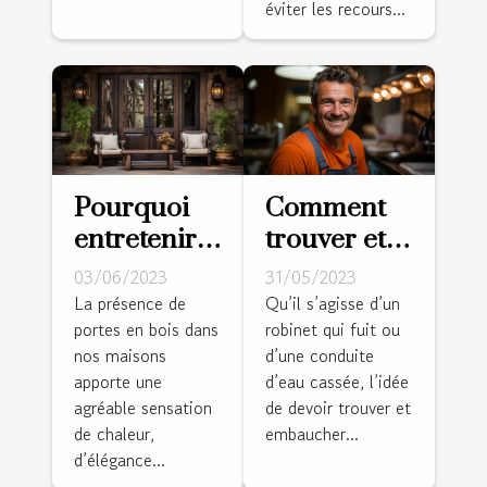
éviter les recours...
Pourquoi
Comment
entretenir
trouver et
une porte
embaucher
03/06/2023
31/05/2023
en bois ?
de bons
La présence de
Qu’il s’agisse d’un
portes en bois dans
robinet qui fuit ou
plombiers ?
nos maisons
d’une conduite
apporte une
d’eau cassée, l’idée
agréable sensation
de devoir trouver et
de chaleur,
embaucher...
d’élégance...