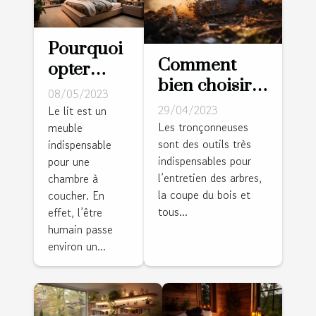
Pourquoi
Comment
opter
bien choisir
pour un
08/05/2023
sa
lit avec
29/04/2023
Le lit est un
tronçonneuse
Les tronçonneuses
meuble
dressing
sont des outils très
?
indispensable
intégré ?
indispensables pour
pour une
l’entretien des arbres,
chambre à
la coupe du bois et
coucher. En
tous...
effet, l’être
humain passe
environ un...