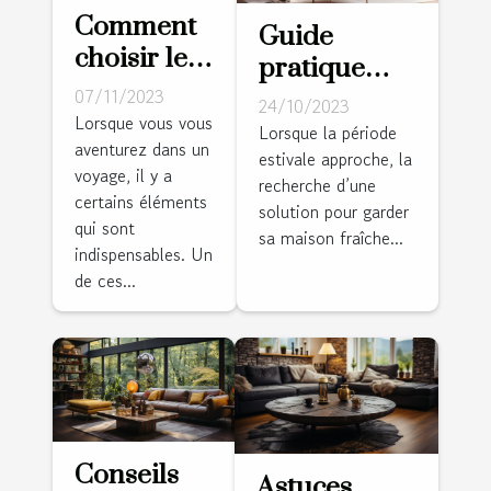
Comment
Guide
choisir le
pratique
meilleur
07/11/2023
pour choisir
24/10/2023
réveil de
Lorsque vous vous
la bonne
Lorsque la période
aventurez dans un
voyage
estivale approche, la
climatisation
voyage, il y a
pour vos
recherche d’une
pour votre
certains éléments
solution pour garder
aventures
salle de
qui sont
sa maison fraîche...
indispensables. Un
séjour
de ces...
Conseils
Astuces