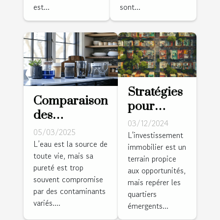
est...
sont...
Stratégies
Comparaison
pour
des
identifier
03/12/2024
méthodes de
05/03/2025
et investir
L'investissement
purification
L’eau est la source de
immobilier est un
dans des
toute vie, mais sa
de l'eau à la
terrain propice
quartiers
pureté est trop
aux opportunités,
maison
émergents
souvent compromise
mais repérer les
par des contaminants
quartiers
variés....
émergents...