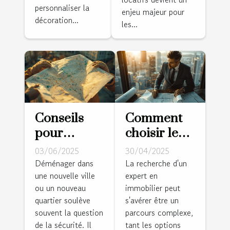
?
personnaliser la
économique
enjeu majeur pour
décoration...
les...
Conseils
Comment
pour
choisir le
choisir un
meilleur
03/06/2025
30/04/2025
quartier sûr
expert pour
Déménager dans
La recherche d'un
une nouvelle ville
expert en
lorsque
vos besoins
ou un nouveau
immobilier peut
vous
immobiliers
quartier soulève
s'avérer être un
déménagez
?
souvent la question
parcours complexe,
de la sécurité. Il
tant les options