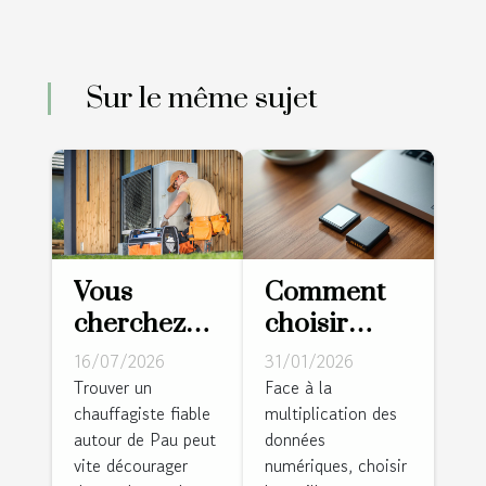
Sur le même sujet
Vous
Comment
cherchez
choisir
un
entre carte
16/07/2026
31/01/2026
chauffagiste
mémoire
Trouver un
Face à la
chauffagiste fiable
multiplication des
à Pau ?
SD et
autour de Pau peut
données
Cette
disque dur
vite décourager
numériques, choisir
équipe
pour