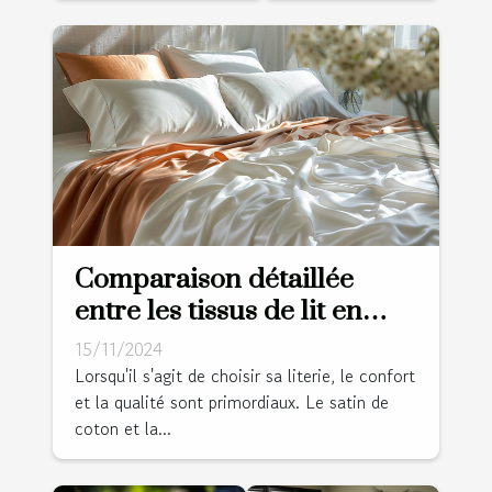
Comparaison détaillée
entre les tissus de lit en
satin de coton et percale
15/11/2024
Lorsqu'il s'agit de choisir sa literie, le confort
et la qualité sont primordiaux. Le satin de
coton et la...