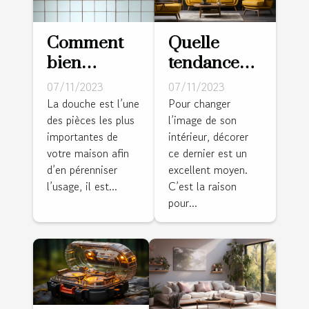
Comment
Quelle
bien
tendance
entretenir
déco pour
07/11/2023
07/11/2023
sa douche ?
un intérieur
La douche est l’une
Pour changer
des pièces les plus
l’image de son
en vogue ?
importantes de
intérieur, décorer
votre maison afin
ce dernier est un
d’en pérenniser
excellent moyen.
l’usage, il est...
C’est la raison
pour...