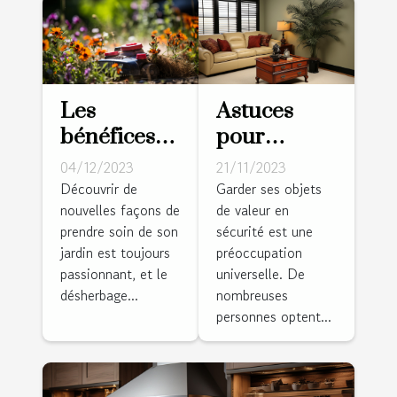
Les
Astuces
bénéfices
pour
du
dissimuler
04/12/2023
21/11/2023
désherbage
un coffre-
Découvrir de
Garder ses objets
nouvelles façons de
de valeur en
thermique
fort dans
prendre soin de son
sécurité est une
pour votre
votre salle
jardin est toujours
préoccupation
jardin
de séjour
passionnant, et le
universelle. De
désherbage...
nombreuses
personnes optent...