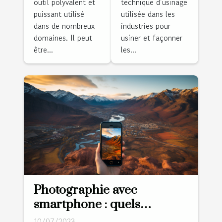
outil polyvalent et
technique d’usinage
?
puissant utilisé
utilisée dans les
dans de nombreux
industries pour
domaines. Il peut
usiner et façonner
être...
les...
Photographie avec
smartphone : quels
avantages lors d’un voyage
10/07/2023