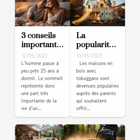
3 conseils
La
importants
popularité
pour bien
des
12/05/2023
10/05/2023
choisir son
maisons en
L’homme passe à
Les maisons en
peu près 25 ans à
bois avec
matelas
bois avec
dormir. Le sommeil
toboggans sont
toboggans :
représente donc
devenues populaires
une
une part très
auprès des parents
expérience
importante de la
qui souhaitent
ludique
vie d’un...
offrir...
charmante
pour les
enfants