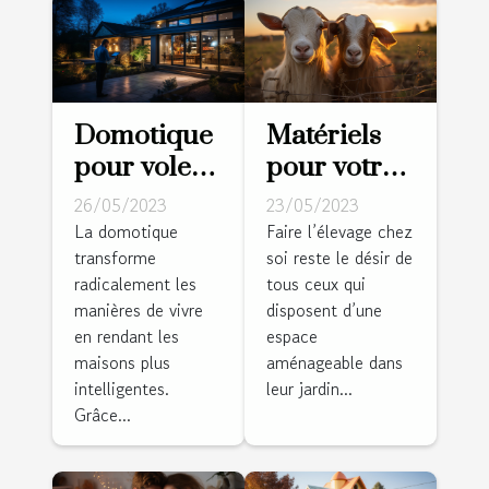
Domotique
Matériels
pour volets
pour votre
roulants :
ferme :
26/05/2023
23/05/2023
Pourquoi
Comment
La domotique
Faire l’élevage chez
transforme
soi reste le désir de
est-ce un
réussir la
radicalement les
tous ceux qui
bon choix ?
réalisation
manières de vivre
disposent d’une
des clôtures
en rendant les
espace
pour vos
maisons plus
aménageable dans
animaux ?
intelligentes.
leur jardin...
Grâce...