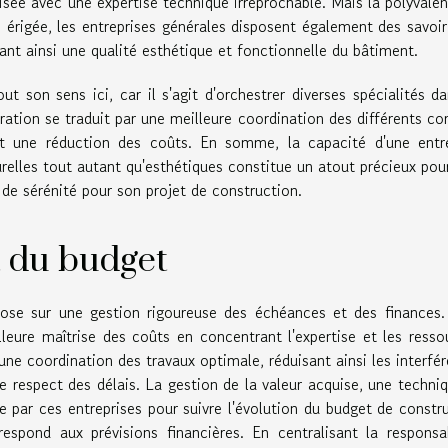
trisée avec une expertise technique irréprochable. Mais la polyvale
le érigée, les entreprises générales disposent également des savoir
sant ainsi une qualité esthétique et fonctionnelle du bâtiment.
ut son sens ici, car il s'agit d'orchestrer diverses spécialités d
ration se traduit par une meilleure coordination des différents co
t une réduction des coûts. En somme, la capacité d'une entre
relles tout autant qu'esthétiques constitue un atout précieux pou
 de sérénité pour son projet de construction.
t du budget
pose sur une gestion rigoureuse des échéances et des finances.
leure maîtrise des coûts en concentrant l'expertise et les resso
une coordination des travaux optimale, réduisant ainsi les interfé
 le respect des délais. La gestion de la valeur acquise, une techni
 par ces entreprises pour suivre l'évolution du budget de constr
spond aux prévisions financières. En centralisant la responsab