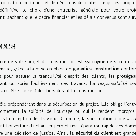
munication inefficace et de décisions disjointes, ce qui est propic
finitive, le choix d'une entreprise générale pour votre proj
it, sachant que le cadre financier et les délais convenus sont surv
nces
dre de votre projet de construction est synonyme de sécurité a
tendue, grâce à la mise en place de
garanties construction
confor
s pour assurer la tranquillité d’esprit des clients, les protége
dant ou après l’achèvement des travaux. La
responsabilité civi
ant être causé à des tiers durant la construction.
rôle prépondérant dans la sécurisation du projet. Elle oblige l’entr
mettent la solidité de l'ouvrage ou qui le rendent impropre
rès la réception des travaux. De même, la souscription à une
assu
ant l'ouverture du chantier permet une réparation rapide des do
e une décision de justice. Ainsi, la
sécurité du client
est grand