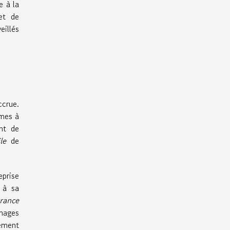
e à la
et de
eillés
ccrue.
mes à
ant de
le
de
eprise
 à sa
rance
mmages
ement