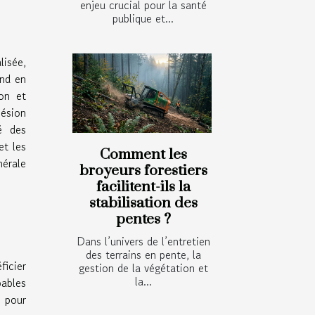
enjeu crucial pour la santé
publique et...
lisée,
nd en
ion et
hésion
té des
et les
Comment les
nérale
broyeurs forestiers
facilitent-ils la
stabilisation des
pentes ?
Dans l’univers de l’entretien
des terrains en pente, la
ficier
gestion de la végétation et
la...
pables
e pour