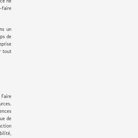
nce ne
-faire
ans un
rps de
prise
r tout
 Faire
urces.
rences
que de
uction
ilité,