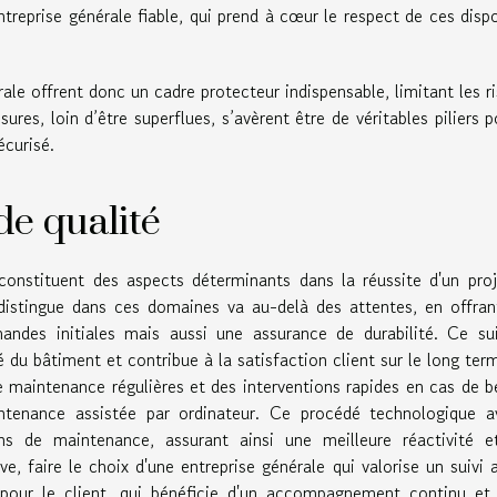
treprise générale fiable, qui prend à cœur le respect de ces dispo
rale offrent donc un cadre protecteur indispensable, limitant les r
ures, loin d’être superflues, s’avèrent être de véritables piliers p
écurisé.
de qualité
 constituent des aspects déterminants dans la réussite d'un pro
 distingue dans ces domaines va au-delà des attentes, en offra
ndes initiales mais aussi une assurance de durabilité. Ce sui
é du bâtiment et contribue à la satisfaction client sur le long ter
e maintenance régulières et des interventions rapides en cas de b
ntenance assistée par ordinateur. Ce procédé technologique a
s de maintenance, assurant ainsi une meilleure réactivité e
ve, faire le choix d'une entreprise générale qui valorise un suivi 
 pour le client, qui bénéficie d'un accompagnement continu et