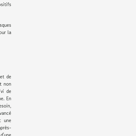
sitifs
isques
our la
jet de
nt non
vi de
me. En
esoin,
vancé
t une
après-
 d'une