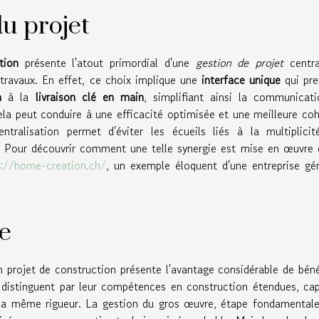
du projet
tion
présente l'atout primordial d'une
gestion de projet
centra
 travaux. En effet, ce choix implique une
interface unique
qui pre
n
à la
livraison clé en main
, simplifiant ainsi la communicat
ela peut conduire à une efficacité optimisée et une meilleure co
ntralisation permet d'éviter les écueils liés à la multiplici
es. Pour découvrir comment une telle synergie est mise en œuvre 
s://home-creation.ch/
, un exemple éloquent d'une entreprise gé
e
n projet de construction présente l'avantage considérable de béné
e distinguent par leur compétences en construction étendues, ca
c la même rigueur. La gestion du gros œuvre, étape fondamental