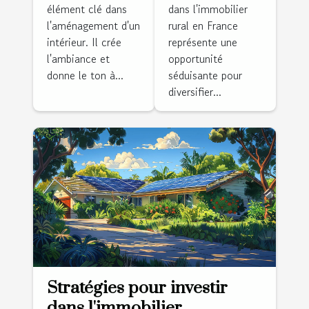
élément clé dans
dans l'immobilier
pour
l'immobilier
l'aménagement d'un
rural en France
dynamiser
rural en
intérieur. Il crée
représente une
votre
France
l'ambiance et
opportunité
intérieur
donne le ton à...
séduisante pour
diversifier...
Stratégies pour investir
dans l'immobilier