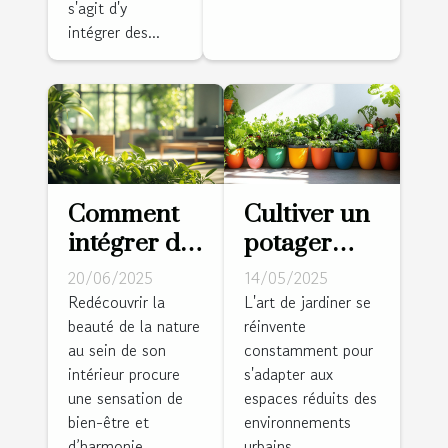
s'agit d'y
intégrer des...
Comment
Cultiver un
intégrer des
potager
éléments
vertical
20/06/2025
14/05/2025
naturels
conseils
Redécouvrir la
L'art de jardiner se
beauté de la nature
réinvente
dans votre
pour
au sein de son
constamment pour
décoration
démarrer et
intérieur procure
s'adapter aux
intérieure
entretenir
une sensation de
espaces réduits des
votre jardin
bien-être et
environnements
en hauteur
d’harmonie...
urbains....