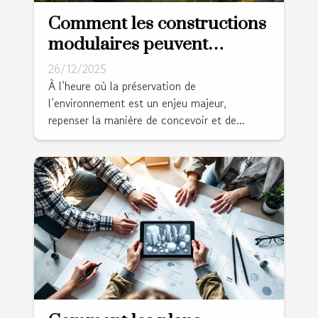
Comment les constructions
modulaires peuvent
révolutionner l'habitat
26/12/2025
durable ?
À l’heure où la préservation de
l’environnement est un enjeu majeur,
repenser la manière de concevoir et de...