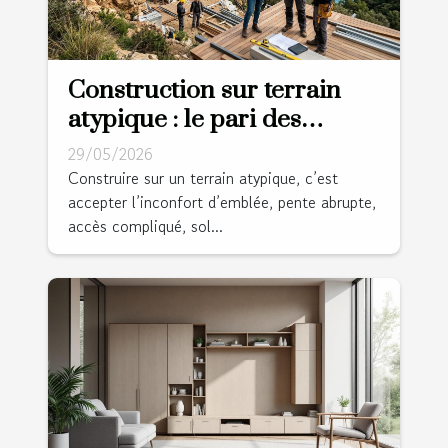
Construction sur terrain
atypique : le pari des
architectes audacieux
29/05/2026
Construire sur un terrain atypique, c’est
accepter l’inconfort d’emblée, pente abrupte,
accès compliqué, sol...