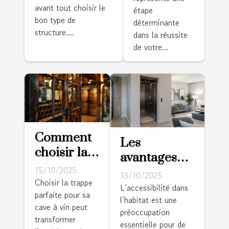
ossature bois
avant tout choisir le
étape
?
bon type de
déterminante
structure....
dans la réussite
de votre...
Comment
Les
choisir la
avantages
trappe
15/10/2025
des
13/10/2025
idéale
Choisir la trappe
installations
L’accessibilité dans
parfaite pour sa
pour votre
l’habitat est une
élévatrices
cave à vin peut
cave à vin ?
préoccupation
pour
transformer
essentielle pour de