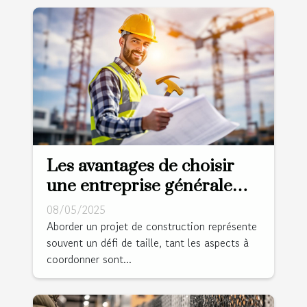
Les avantages de choisir
une entreprise générale
pour votre projet de
08/05/2025
construction
Aborder un projet de construction représente
souvent un défi de taille, tant les aspects à
coordonner sont...