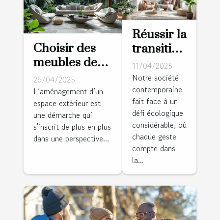
Réussir la
Choisir des
transition
meubles de
vers un
11/04/2025
jardin
intérieur
Notre société
26/04/2025
contemporaine
durables
zéro
L’aménagement d’un
fait face à un
espace extérieur est
critères et
déchet
défi écologique
une démarche qui
options pour
étapes et
considérable, où
s'inscrit de plus en plus
un
bénéfices
chaque geste
dans une perspective...
aménagement
compte dans
la...
extérieur
responsable