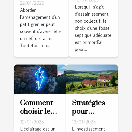
dans un
22/01/2025
septique
Lorsqu'il s'agit
petit grenier
Aborder
d'assainissement
adaptée à
l'aménagement d'un
avec le
non collectif, le
votre
petit grenier peut
minimalisme
choix d'une fosse
terrain et
souvent s'avérer être
scandinave
septique adéquate
un défi de taille.
besoins
est primordial
Toutefois, en...
pour...
Comment
Stratégies
choisir le
pour
parfait
investir
12/01/2025
12/01/2025
néon mural
dans
L'éclairage est un
L'investissement