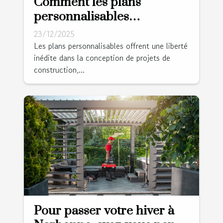
Comment les plans
personnalisables
transforment-ils votre
23/12/2025
projet de construction ?
Les plans personnalisables offrent une liberté
inédite dans la conception de projets de
construction,...
Pour passer votre hiver à