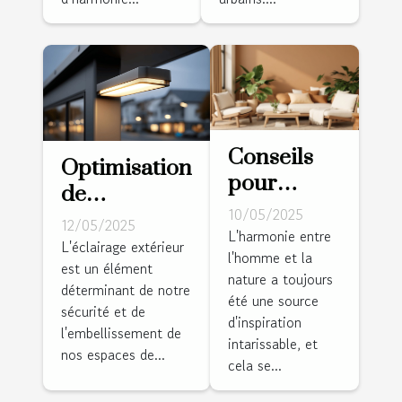
Conseils
Optimisation
pour
de
intégrer
10/05/2025
l'éclairage
12/05/2025
des
L'harmonie entre
extérieur
L'éclairage extérieur
l'homme et la
éléments
est un élément
pour plus de
nature a toujours
naturels
déterminant de notre
sécurité et
été une source
dans la
sécurité et de
d'esthétique
d'inspiration
l'embellissement de
décoration
intarissable, et
nos espaces de...
intérieure
cela se...