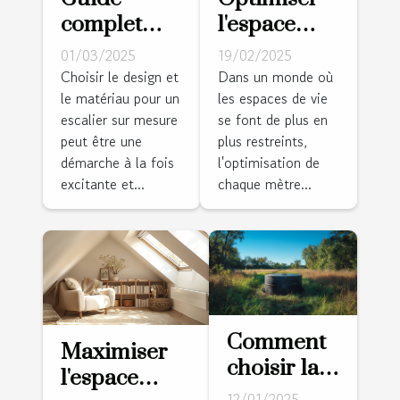
complet
l'espace
pour
dans les
01/03/2025
19/02/2025
choisir le
petits
Choisir le design et
Dans un monde où
le matériau pour un
les espaces de vie
design et le
logements :
escalier sur mesure
se font de plus en
matériau de
stratégies et
peut être une
plus restreints,
votre
conseils
démarche à la fois
l'optimisation de
escalier sur
excitante et...
chaque mètre...
mesure
Comment
Maximiser
choisir la
l'espace
fosse
12/01/2025