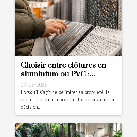
Choisir entre clôtures en
aluminium ou PVC :
avantages et considérations
07/05/2025
Lorsqu'il s'agit de délimiter sa propriété, le
choix du matériau pour la clôture devient une
décision...