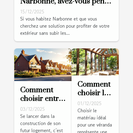
Narbonne, avez-vous pensé
à la pergola bioclimatique ?
15/12/2025
Si vous habitez Narbonne et que vous
cherchez une solution pour profiter de votre
extérieur sans subir les...
Comment
Comment
choisir le
choisir entre
bon
01/12/2025
maison
03/12/2025
matériau
Choisir le
traditionnelle
Se lancer dans la
matériau idéal
pour votre
construction de son
et maison
pour une véranda
véranda ?
futur logement, c’est
représente une