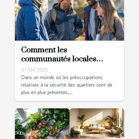
Comment les
communautés locales
peuvent collaborer pour
07/04/2025
améliorer la sécurité
Dans un monde où les préoccupations
relatives à la sécurité des quartiers sont de
résidentielle
plus en plus présentes,...