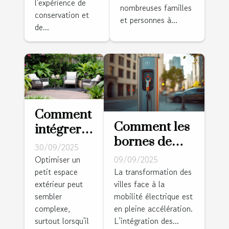
l'accessibilité
l'expérience de
nombreuses familles
conservation et
domestique
et personnes à...
de...
Comment
Comment les
intégrer
bornes de
des
30/09/2025
recharge
meubles
Optimiser un
09/09/2025
électrique
petit espace
La transformation des
de jardin
extérieur peut
villes face à la
transforment-
dans une
sembler
mobilité électrique est
elles
petite
complexe,
en pleine accélération.
l'urbanisme ?
espace ?
surtout lorsqu'il
L’intégration des...