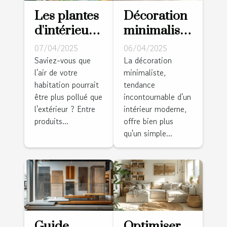
Les plantes
Décoration
d'intérieur
minimaliste
faciles
pour la
07/04/2025
06/04/2025
d'entretien
maison
Saviez-vous que
La décoration
l'air de votre
minimaliste,
pour
principes et
habitation pourrait
tendance
purifier l'air
idées pour
être plus pollué que
incontournable d'un
de votre
un intérieur
l'extérieur ? Entre
intérieur moderne,
maison
épuré
produits...
offre bien plus
qu'un simple...
Guide
Optimiser