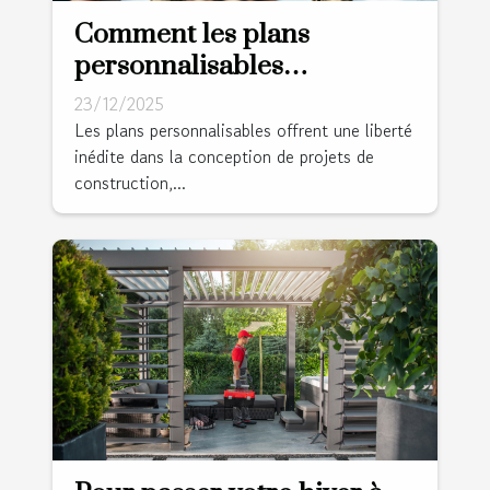
Comment les plans
personnalisables
transforment-ils votre
23/12/2025
projet de construction ?
Les plans personnalisables offrent une liberté
inédite dans la conception de projets de
construction,...