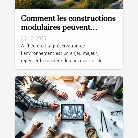
Comment les constructions
modulaires peuvent
révolutionner l'habitat
26/12/2025
durable ?
À l’heure où la préservation de
l’environnement est un enjeu majeur,
repenser la manière de concevoir et de...