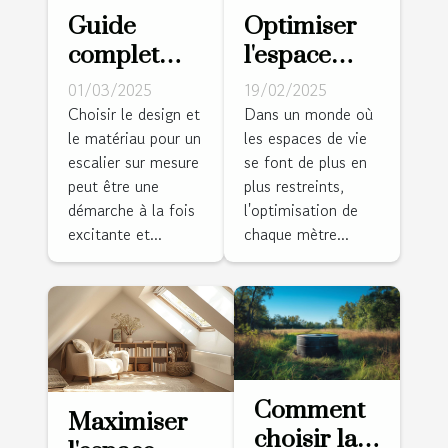
Guide
Optimiser
complet
l'espace
pour
dans les
01/03/2025
19/02/2025
choisir le
petits
Choisir le design et
Dans un monde où
le matériau pour un
les espaces de vie
design et le
logements :
escalier sur mesure
se font de plus en
matériau de
stratégies et
peut être une
plus restreints,
votre
conseils
démarche à la fois
l'optimisation de
escalier sur
excitante et...
chaque mètre...
mesure
Comment
Maximiser
choisir la