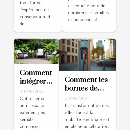
pour
transformer
essentielle pour de
l'accessibilité
l'expérience de
nombreuses familles
conservation et
domestique
et personnes à...
de...
Comment
Comment les
intégrer
bornes de
des
30/09/2025
recharge
meubles
Optimiser un
09/09/2025
électrique
petit espace
La transformation des
de jardin
extérieur peut
villes face à la
transforment-
dans une
sembler
mobilité électrique est
elles
petite
complexe,
en pleine accélération.