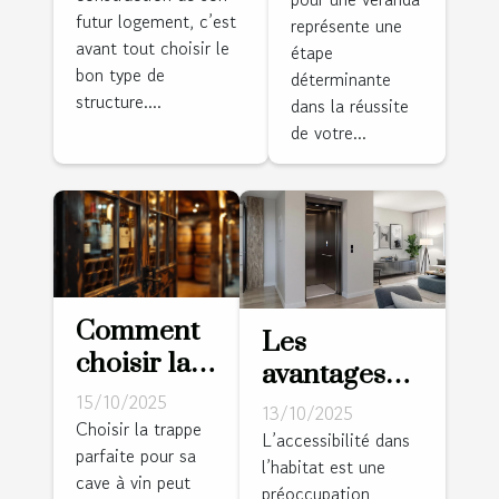
véranda ?
futur logement, c’est
représente une
ossature bois
avant tout choisir le
étape
?
bon type de
déterminante
structure....
dans la réussite
de votre...
Comment
Les
choisir la
avantages
trappe
15/10/2025
des
13/10/2025
idéale
Choisir la trappe
installations
L’accessibilité dans
parfaite pour sa
pour votre
l’habitat est une
élévatrices
cave à vin peut
cave à vin ?
préoccupation