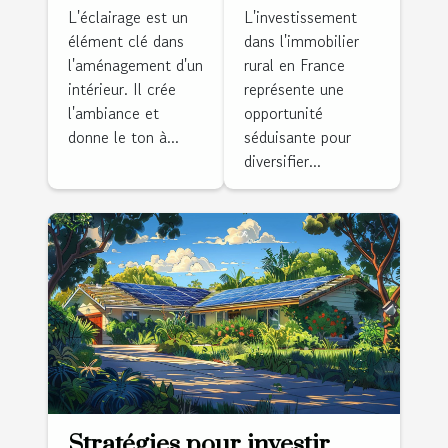
néon mural
dans
L'éclairage est un
L'investissement
élément clé dans
dans l'immobilier
pour
l'immobilier
l'aménagement d'un
rural en France
dynamiser
rural en
intérieur. Il crée
représente une
votre
France
l'ambiance et
opportunité
intérieur
donne le ton à...
séduisante pour
diversifier...
Stratégies pour investir