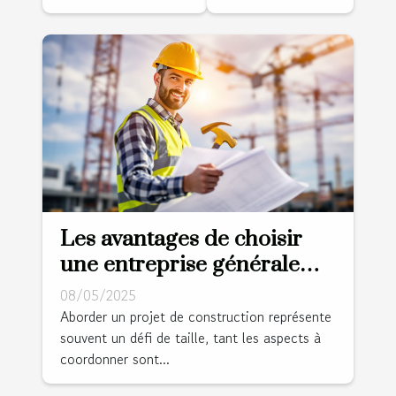
Les avantages de choisir
une entreprise générale
pour votre projet de
08/05/2025
construction
Aborder un projet de construction représente
souvent un défi de taille, tant les aspects à
coordonner sont...