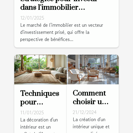
dans l'immobilier
durablement profitable
12/01/2025
Le marché de l'immobilier est un vecteur
d'investissement prisé, qui offre la
perspective de bénéfices...
Comment
Techniques
choisir un
pour
fabricant
transformer
21/12/2024
11/01/2025
de meubles
votre salon
La création d'un
La décoration d'un
intérieur unique et
sur mesure
intérieur est un
avec des