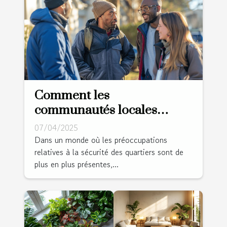
Comment les
communautés locales
peuvent collaborer pour
07/04/2025
améliorer la sécurité
Dans un monde où les préoccupations
relatives à la sécurité des quartiers sont de
résidentielle
plus en plus présentes,...