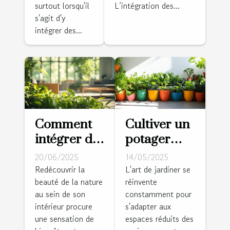
l'urbanisme ?
espace ?
surtout lorsqu'il
L’intégration des...
s'agit d'y
intégrer des...
Comment
Cultiver un
intégrer des
potager
éléments
vertical
20/06/2025
14/05/2025
naturels
conseils
Redécouvrir la
L'art de jardiner se
beauté de la nature
réinvente
dans votre
pour
au sein de son
constamment pour
décoration
démarrer et
intérieur procure
s'adapter aux
intérieure
entretenir
une sensation de
espaces réduits des
votre jardin