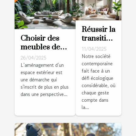
Réussir la
Choisir des
transition
meubles de
vers un
11/04/2025
jardin
intérieur
Notre société
26/04/2025
contemporaine
durables
zéro
L’aménagement d’un
fait face à un
espace extérieur est
critères et
déchet
défi écologique
une démarche qui
options pour
étapes et
considérable, où
s'inscrit de plus en plus
un
bénéfices
chaque geste
dans une perspective...
aménagement
compte dans
la...
extérieur
responsable