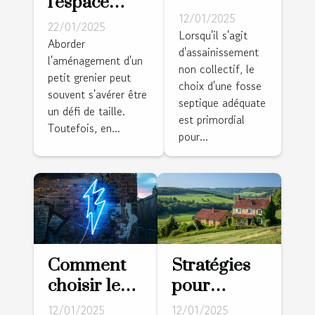
l'espace
fosse
12/01/2025
dans un
22/01/2025
septique
Lorsqu'il s'agit
petit grenier
Aborder
d'assainissement
adaptée à
l'aménagement d'un
avec le
non collectif, le
votre
petit grenier peut
minimalisme
choix d'une fosse
terrain et
souvent s'avérer être
scandinave
septique adéquate
un défi de taille.
besoins
est primordial
Toutefois, en...
pour...
Comment
Stratégies
choisir le
pour
parfait
investir
12/01/2025
12/01/2025