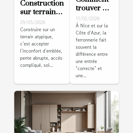
Construction
trouver LE
sur terrain
ferronnier
11/02/2026
atypique : le
29/05/2026
à Nice
À Nice et sur la
pari des
Construire sur un
Côte d’Azur, la
pour
terrain atypique,
architectes
ferronnerie fait
mettre en
c’est accepter
audacieux
souvent la
valeur sa
l’inconfort d’emblée,
différence entre
pente abrupte, accès
villa sur la
une entrée
compliqué, sol...
côte ?
“correcte” et
une...