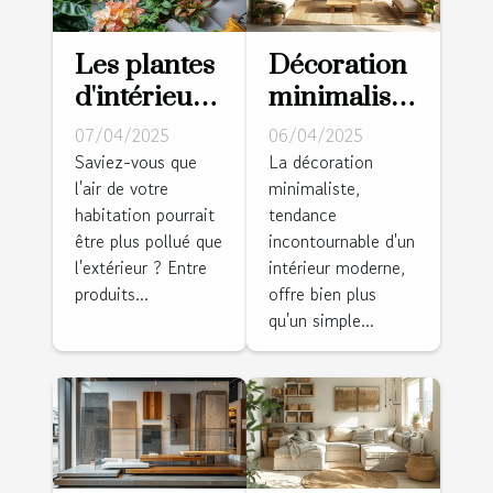
Les plantes
Décoration
d'intérieur
minimaliste
faciles
pour la
07/04/2025
06/04/2025
d'entretien
maison
Saviez-vous que
La décoration
l'air de votre
minimaliste,
pour
principes et
habitation pourrait
tendance
purifier l'air
idées pour
être plus pollué que
incontournable d'un
de votre
un intérieur
l'extérieur ? Entre
intérieur moderne,
maison
épuré
produits...
offre bien plus
qu'un simple...