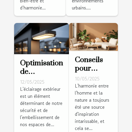
bien-être et
environnements
en hauteur
d’harmonie...
urbains....
Conseils
Optimisation
pour
de
intégrer
10/05/2025
l'éclairage
12/05/2025
des
L'harmonie entre
extérieur
L'éclairage extérieur
l'homme et la
éléments
est un élément
pour plus de
nature a toujours
naturels
déterminant de notre
sécurité et
été une source
dans la
sécurité et de
d'esthétique
d'inspiration
l'embellissement de
décoration
intarissable, et
nos espaces de...
intérieure
cela se...