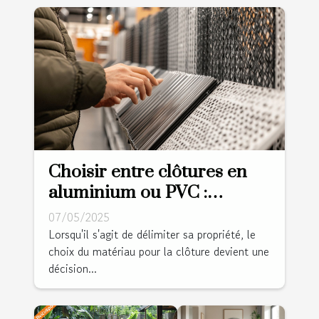
Choisir entre clôtures en
aluminium ou PVC :
avantages et considérations
07/05/2025
Lorsqu'il s'agit de délimiter sa propriété, le
choix du matériau pour la clôture devient une
décision...