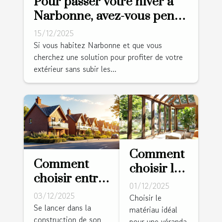
Pour passer votre hiver à
Narbonne, avez-vous pensé
à la pergola bioclimatique ?
15/12/2025
Si vous habitez Narbonne et que vous
cherchez une solution pour profiter de votre
extérieur sans subir les...
Comment
Comment
choisir le
choisir entre
bon
01/12/2025
maison
03/12/2025
matériau
Choisir le
traditionnelle
Se lancer dans la
matériau idéal
pour votre
construction de son
et maison
pour une véranda