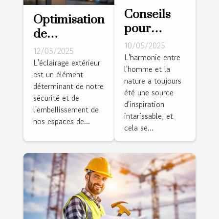
Conseils
Optimisation
pour
de
intégrer
10/05/2025
l'éclairage
12/05/2025
des
L'harmonie entre
extérieur
L'éclairage extérieur
l'homme et la
éléments
est un élément
pour plus de
nature a toujours
naturels
déterminant de notre
sécurité et
été une source
dans la
sécurité et de
d'esthétique
d'inspiration
l'embellissement de
décoration
intarissable, et
nos espaces de...
intérieure
cela se...