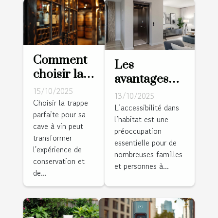
Comment
Les
choisir la
avantages
trappe
15/10/2025
des
13/10/2025
idéale
Choisir la trappe
installations
L’accessibilité dans
parfaite pour sa
pour votre
l’habitat est une
élévatrices
cave à vin peut
cave à vin ?
préoccupation
pour
transformer
essentielle pour de
l'accessibilité
l'expérience de
nombreuses familles
conservation et
domestique
et personnes à...
de...