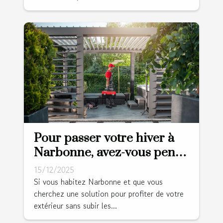
Pour passer votre hiver à
Narbonne, avez-vous pensé
à la pergola bioclimatique ?
15/12/2025
Si vous habitez Narbonne et que vous
cherchez une solution pour profiter de votre
extérieur sans subir les...