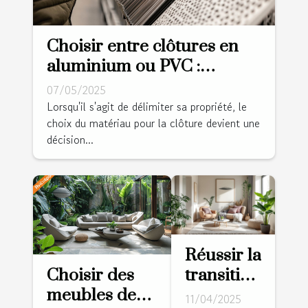
Choisir entre clôtures en
aluminium ou PVC :
avantages et considérations
07/05/2025
Lorsqu'il s'agit de délimiter sa propriété, le
choix du matériau pour la clôture devient une
décision...
Réussir la
Choisir des
transition
meubles de
vers un
11/04/2025