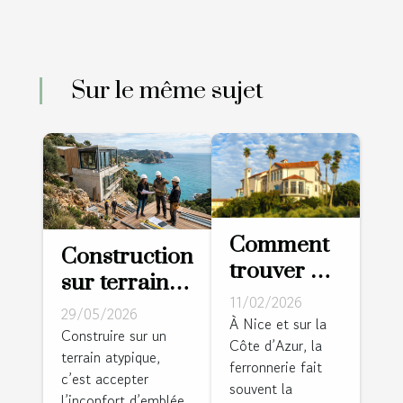
Sur le même sujet
Comment
Construction
trouver LE
sur terrain
ferronnier
11/02/2026
atypique : le
29/05/2026
à Nice
À Nice et sur la
pari des
Construire sur un
Côte d’Azur, la
pour
terrain atypique,
architectes
ferronnerie fait
mettre en
c’est accepter
audacieux
souvent la
valeur sa
l’inconfort d’emblée,