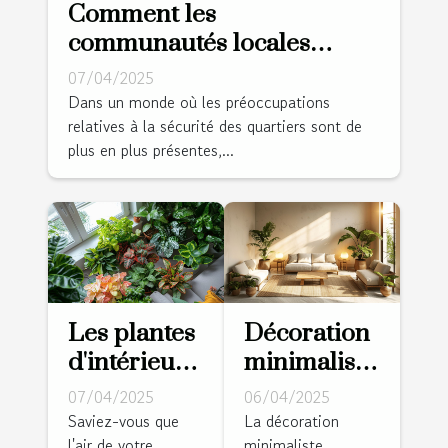
Comment les
communautés locales
peuvent collaborer pour
07/04/2025
améliorer la sécurité
Dans un monde où les préoccupations
relatives à la sécurité des quartiers sont de
résidentielle
plus en plus présentes,...
Les plantes
Décoration
d'intérieur
minimaliste
faciles
pour la
07/04/2025
06/04/2025
d'entretien
maison
Saviez-vous que
La décoration
l'air de votre
minimaliste,