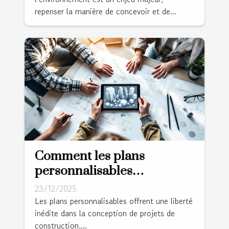
repenser la manière de concevoir et de...
Comment les plans
personnalisables
transforment-ils votre
23/12/2025
projet de construction ?
Les plans personnalisables offrent une liberté
inédite dans la conception de projets de
construction,...