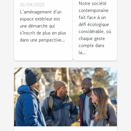
jardin
intérieur
Notre société
26/04/2025
contemporaine
durables
zéro
L’aménagement d’un
fait face à un
espace extérieur est
critères et
déchet
défi écologique
une démarche qui
options pour
étapes et
considérable, où
s'inscrit de plus en plus
un
bénéfices
chaque geste
dans une perspective...
aménagement
compte dans
la...
extérieur
responsable