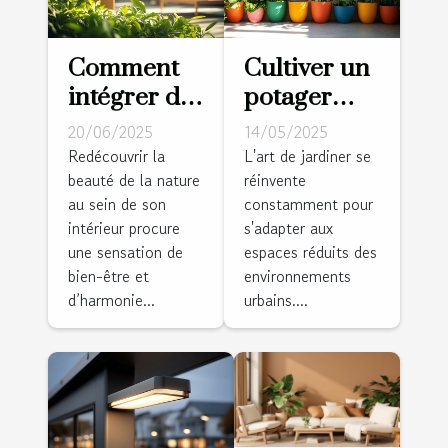
Comment
Cultiver un
intégrer des
potager
éléments
vertical
20/06/2025
14/05/2025
naturels
conseils
Redécouvrir la
L'art de jardiner se
beauté de la nature
réinvente
dans votre
pour
au sein de son
constamment pour
décoration
démarrer et
intérieur procure
s'adapter aux
intérieure
entretenir
une sensation de
espaces réduits des
votre jardin
bien-être et
environnements
en hauteur
d’harmonie...
urbains....