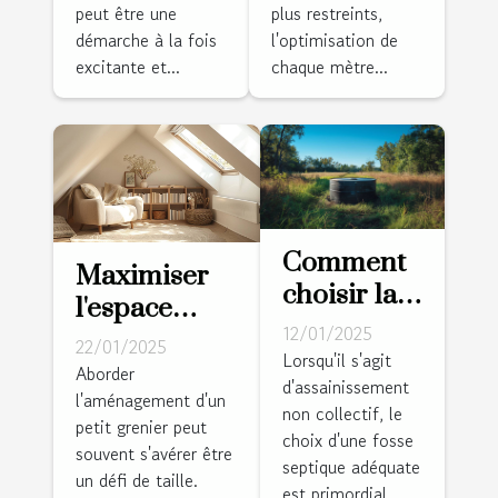
peut être une
plus restreints,
votre
conseils
démarche à la fois
l'optimisation de
escalier sur
excitante et...
chaque mètre...
mesure
Comment
Maximiser
choisir la
l'espace
fosse
12/01/2025
dans un
22/01/2025
septique
Lorsqu'il s'agit
petit grenier
Aborder
d'assainissement
adaptée à
l'aménagement d'un
avec le
non collectif, le
votre
petit grenier peut
minimalisme
choix d'une fosse
terrain et
souvent s'avérer être
scandinave
septique adéquate
un défi de taille.
besoins
est primordial