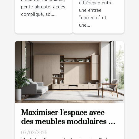
différence entre
pente abrupte, accès
villa sur la
une entrée
compliqué, sol...
côte ?
“correcte” et
une...
Maximiser l'espace avec
des meubles modulaires et
multifonctions
07/02/2026