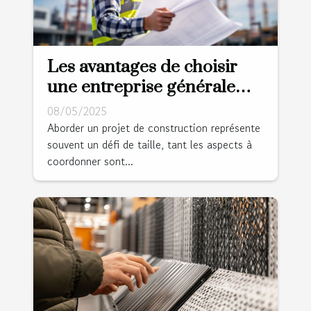
Les avantages de choisir
une entreprise générale
pour votre projet de
08/05/2025
construction
Aborder un projet de construction représente
souvent un défi de taille, tant les aspects à
coordonner sont...