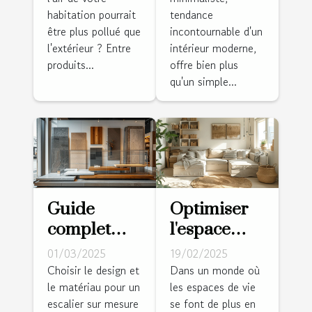
pour
principes et
habitation pourrait
tendance
purifier l'air
idées pour
être plus pollué que
incontournable d'un
de votre
un intérieur
l'extérieur ? Entre
intérieur moderne,
maison
épuré
produits...
offre bien plus
qu'un simple...
Guide
Optimiser
complet
l'espace
pour
dans les
01/03/2025
19/02/2025
choisir le
petits
Choisir le design et
Dans un monde où
le matériau pour un
les espaces de vie
design et le
logements :
escalier sur mesure
se font de plus en
matériau de
stratégies et