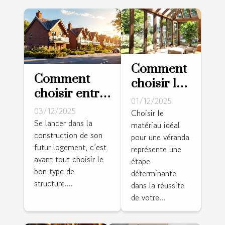
Comment
Comment
choisir le
choisir entre
bon
01/12/2025
maison
03/12/2025
matériau
Choisir le
traditionnelle
Se lancer dans la
matériau idéal
pour votre
construction de son
et maison
pour une véranda
véranda ?
futur logement, c’est
représente une
ossature bois
avant tout choisir le
étape
?
bon type de
déterminante
structure....
dans la réussite
de votre...