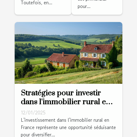
Toutefois, en...
pour...
Stratégies pour investir
dans l'immobilier rural en
France
12/01/2025
L'investissement dans l'immobilier rural en
France représente une opportunité séduisante
pour diversifier...