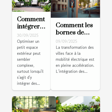
Comment
Comment les
intégrer
bornes de
des
30/09/2025
recharge
meubles
Optimiser un
09/09/2025
électrique
petit espace
La transformation des
de jardin
extérieur peut
villes face à la
transforment-
dans une
sembler
mobilité électrique est
elles
petite
complexe,
en pleine accélération.
l'urbanisme ?
espace ?
surtout lorsqu'il
L’intégration des...
s'agit d'y
intégrer des...