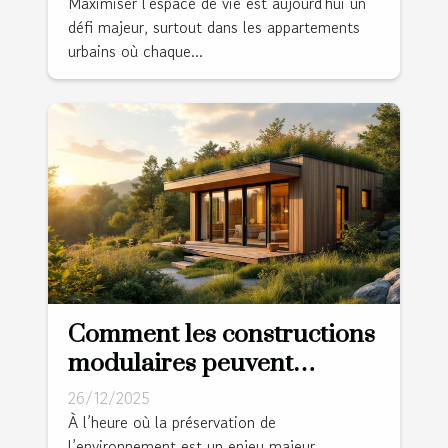
Maximiser l'espace de vie est aujourd'hui un
défi majeur, surtout dans les appartements
urbains où chaque...
Comment les constructions
modulaires peuvent
révolutionner l'habitat
26/12/2025
durable ?
À l’heure où la préservation de
l’environnement est un enjeu majeur,