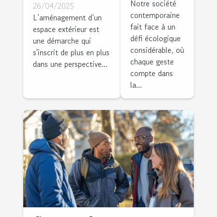
jardin
intérieur
Notre société
26/04/2025
contemporaine
durables
zéro
L’aménagement d’un
fait face à un
espace extérieur est
critères et
déchet
défi écologique
une démarche qui
options pour
étapes et
considérable, où
s'inscrit de plus en plus
un
bénéfices
chaque geste
dans une perspective...
aménagement
compte dans
la...
extérieur
responsable