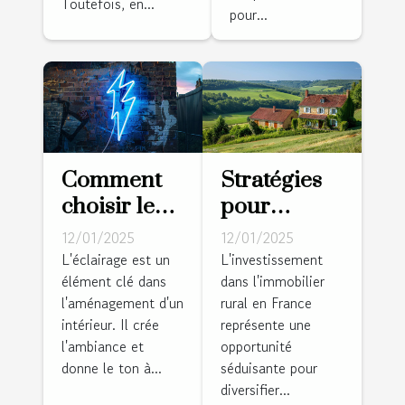
Toutefois, en...
pour...
Comment
Stratégies
choisir le
pour
parfait
investir
12/01/2025
12/01/2025
néon mural
dans
L'éclairage est un
L'investissement
élément clé dans
dans l'immobilier
pour
l'immobilier
l'aménagement d'un
rural en France
dynamiser
rural en
intérieur. Il crée
représente une
votre
France
l'ambiance et
opportunité
intérieur
donne le ton à...
séduisante pour
diversifier...