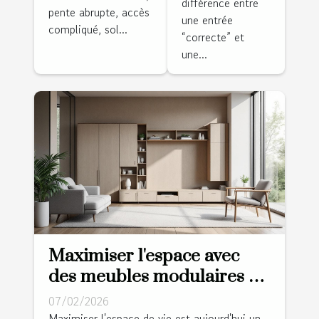
différence entre
pente abrupte, accès
villa sur la
une entrée
compliqué, sol...
côte ?
“correcte” et
une...
Maximiser l'espace avec
des meubles modulaires et
multifonctions
07/02/2026
Maximiser l'espace de vie est aujourd'hui un