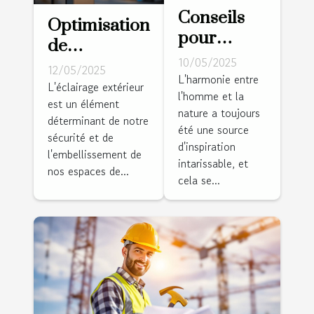
Conseils
Optimisation
pour
de
intégrer
10/05/2025
l'éclairage
12/05/2025
des
L'harmonie entre
extérieur
L'éclairage extérieur
l'homme et la
éléments
est un élément
pour plus de
nature a toujours
naturels
déterminant de notre
sécurité et
été une source
dans la
sécurité et de
d'esthétique
d'inspiration
l'embellissement de
décoration
intarissable, et
nos espaces de...
intérieure
cela se...