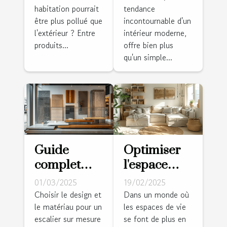
habitation pourrait
tendance
purifier l'air
idées pour
être plus pollué que
incontournable d'un
de votre
un intérieur
l'extérieur ? Entre
intérieur moderne,
maison
épuré
produits...
offre bien plus
qu'un simple...
Guide
Optimiser
complet
l'espace
pour
dans les
01/03/2025
19/02/2025
choisir le
petits
Choisir le design et
Dans un monde où
le matériau pour un
les espaces de vie
design et le
logements :
escalier sur mesure
se font de plus en
matériau de
stratégies et