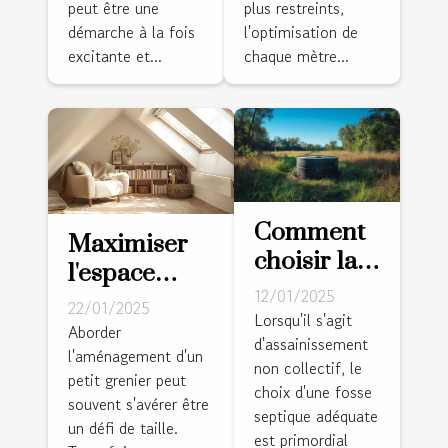
peut être une
plus restreints,
votre
conseils
démarche à la fois
l'optimisation de
escalier sur
excitante et...
chaque mètre...
mesure
Comment
Maximiser
choisir la
l'espace
fosse
12/01/2025
dans un
22/01/2025
septique
Lorsqu'il s'agit
petit grenier
Aborder
d'assainissement
adaptée à
l'aménagement d'un
avec le
non collectif, le
votre
petit grenier peut
minimalisme
choix d'une fosse
terrain et
souvent s'avérer être
scandinave
septique adéquate
un défi de taille.
besoins
est primordial