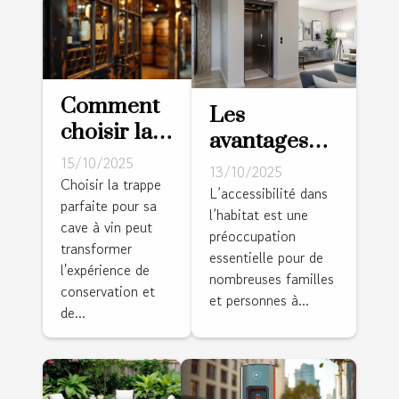
Comment
Les
choisir la
avantages
trappe
15/10/2025
des
13/10/2025
idéale
Choisir la trappe
installations
L’accessibilité dans
parfaite pour sa
pour votre
l’habitat est une
élévatrices
cave à vin peut
cave à vin ?
préoccupation
pour
transformer
essentielle pour de
l'accessibilité
l'expérience de
nombreuses familles
conservation et
domestique
et personnes à...
de...