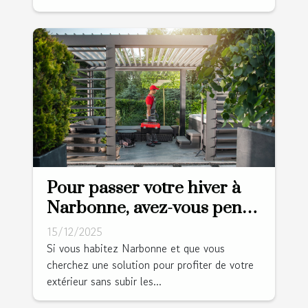
Pour passer votre hiver à
Narbonne, avez-vous pensé
à la pergola bioclimatique ?
15/12/2025
Si vous habitez Narbonne et que vous
cherchez une solution pour profiter de votre
extérieur sans subir les...