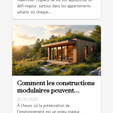
défi majeur, surtout dans les appartements
urbains où chaque...
Comment les constructions
modulaires peuvent
révolutionner l'habitat
26/12/2025
durable ?
À l’heure où la préservation de
l’environnement est un enjeu majeur,