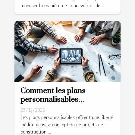
repenser la manière de concevoir et de...
Comment les plans
personnalisables
transforment-ils votre
23/12/2025
projet de construction ?
Les plans personnalisables offrent une liberté
inédite dans la conception de projets de
construction,...