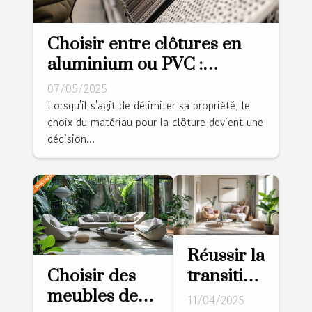
Choisir entre clôtures en
aluminium ou PVC :
avantages et considérations
07/05/2025
Lorsqu'il s'agit de délimiter sa propriété, le
choix du matériau pour la clôture devient une
décision...
Réussir la
Choisir des
transition
meubles de
vers un
11/04/2025