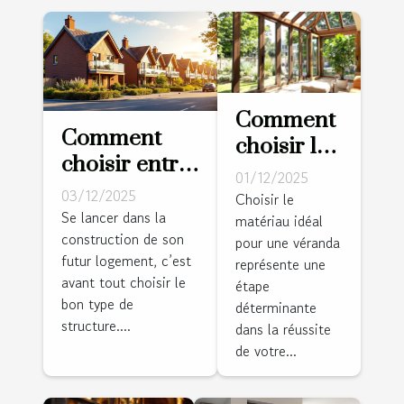
Comment
Comment
choisir le
choisir entre
bon
01/12/2025
maison
03/12/2025
matériau
Choisir le
traditionnelle
Se lancer dans la
matériau idéal
pour votre
construction de son
et maison
pour une véranda
véranda ?
futur logement, c’est
représente une
ossature bois
avant tout choisir le
étape
?
bon type de
déterminante
structure....
dans la réussite
de votre...