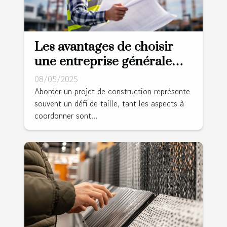
Les avantages de choisir
une entreprise générale
pour votre projet de
08/05/2025
construction
Aborder un projet de construction représente
souvent un défi de taille, tant les aspects à
coordonner sont...