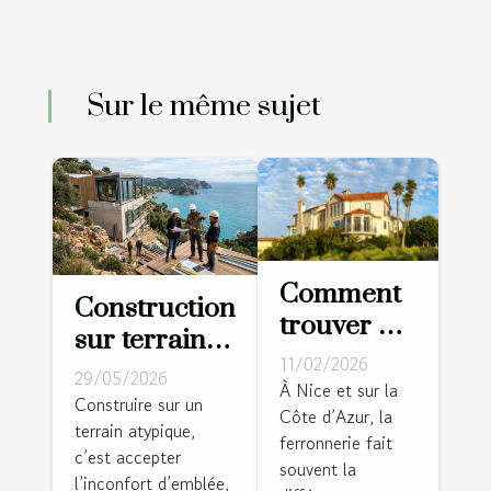
Sur le même sujet
Comment
Construction
trouver LE
sur terrain
ferronnier
11/02/2026
atypique : le
29/05/2026
à Nice
À Nice et sur la
pari des
Construire sur un
Côte d’Azur, la
pour
terrain atypique,
architectes
ferronnerie fait
mettre en
c’est accepter
audacieux
souvent la
valeur sa
l’inconfort d’emblée,