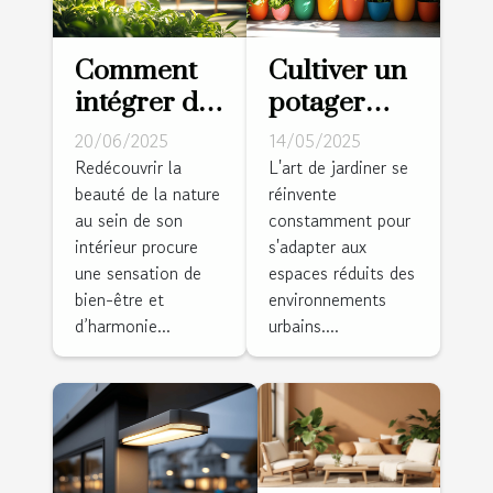
Comment
Cultiver un
intégrer des
potager
éléments
vertical
20/06/2025
14/05/2025
naturels
conseils
Redécouvrir la
L'art de jardiner se
beauté de la nature
réinvente
dans votre
pour
au sein de son
constamment pour
décoration
démarrer et
intérieur procure
s'adapter aux
intérieure
entretenir
une sensation de
espaces réduits des
votre jardin
bien-être et
environnements
en hauteur
d’harmonie...
urbains....