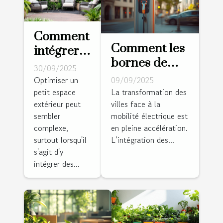
Comment
Comment les
intégrer
bornes de
des
30/09/2025
recharge
meubles
Optimiser un
09/09/2025
électrique
petit espace
La transformation des
de jardin
extérieur peut
villes face à la
transforment-
dans une
sembler
mobilité électrique est
elles
petite
complexe,
en pleine accélération.
l'urbanisme ?
espace ?
surtout lorsqu'il
L’intégration des...
s'agit d'y
intégrer des...