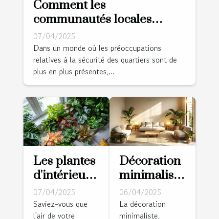
Comment les
communautés locales
peuvent collaborer pour
07/04/2025
améliorer la sécurité
Dans un monde où les préoccupations
relatives à la sécurité des quartiers sont de
résidentielle
plus en plus présentes,...
Les plantes
Décoration
d'intérieur
minimaliste
faciles
pour la
07/04/2025
06/04/2025
d'entretien
maison
Saviez-vous que
La décoration
l'air de votre
minimaliste,
pour
principes et