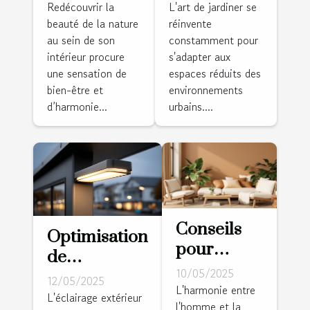
naturels
conseils
Redécouvrir la
L'art de jardiner se
beauté de la nature
réinvente
dans votre
pour
au sein de son
constamment pour
décoration
démarrer et
intérieur procure
s'adapter aux
intérieure
entretenir
une sensation de
espaces réduits des
votre jardin
bien-être et
environnements
en hauteur
d’harmonie...
urbains....
Conseils
Optimisation
pour
de
intégrer
10/05/2025
l'éclairage
12/05/2025
des
L'harmonie entre
extérieur
L'éclairage extérieur
l'homme et la
éléments