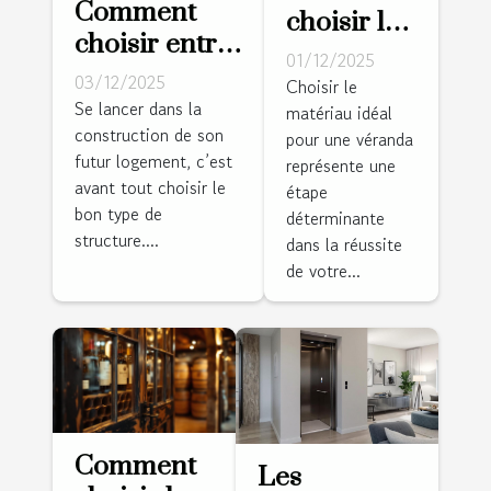
Comment
choisir le
choisir entre
bon
01/12/2025
maison
03/12/2025
matériau
Choisir le
traditionnelle
Se lancer dans la
matériau idéal
pour votre
construction de son
et maison
pour une véranda
véranda ?
futur logement, c’est
représente une
ossature bois
avant tout choisir le
étape
?
bon type de
déterminante
structure....
dans la réussite
de votre...
Comment
Les