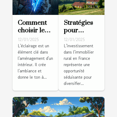
Comment
Stratégies
choisir le
pour
parfait
investir
12/01/2025
12/01/2025
néon mural
dans
L'éclairage est un
L'investissement
élément clé dans
dans l'immobilier
pour
l'immobilier
l'aménagement d'un
rural en France
dynamiser
rural en
intérieur. Il crée
représente une
votre
France
l'ambiance et
opportunité
intérieur
donne le ton à...
séduisante pour
diversifier...