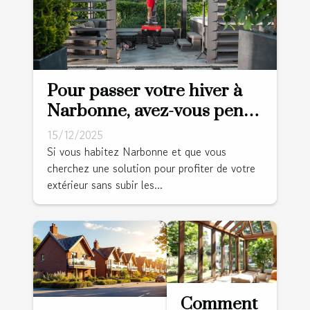
Pour passer votre hiver à
Narbonne, avez-vous pensé
à la pergola bioclimatique ?
15/12/2025
Si vous habitez Narbonne et que vous
cherchez une solution pour profiter de votre
extérieur sans subir les...
Comment