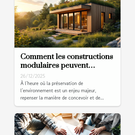
Comment les constructions
modulaires peuvent
révolutionner l'habitat
26/12/2025
durable ?
À l’heure où la préservation de
l’environnement est un enjeu majeur,
repenser la manière de concevoir et de...