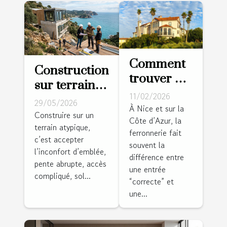
Comment
Construction
trouver LE
sur terrain
ferronnier
11/02/2026
atypique : le
29/05/2026
à Nice
À Nice et sur la
pari des
Construire sur un
Côte d’Azur, la
pour
terrain atypique,
architectes
ferronnerie fait
mettre en
c’est accepter
audacieux
souvent la
valeur sa
l’inconfort d’emblée,
différence entre
pente abrupte, accès
villa sur la
une entrée
compliqué, sol...
côte ?
“correcte” et
une...