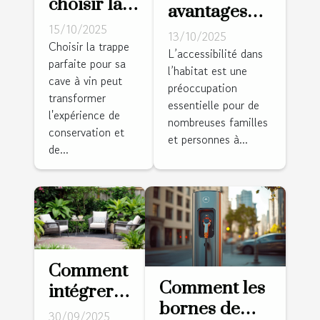
choisir la
avantages
trappe
15/10/2025
des
13/10/2025
idéale
Choisir la trappe
installations
L’accessibilité dans
parfaite pour sa
pour votre
l’habitat est une
élévatrices
cave à vin peut
cave à vin ?
préoccupation
pour
transformer
essentielle pour de
l'accessibilité
l'expérience de
nombreuses familles
conservation et
domestique
et personnes à...
de...
Comment
Comment les
intégrer
bornes de
des
30/09/2025