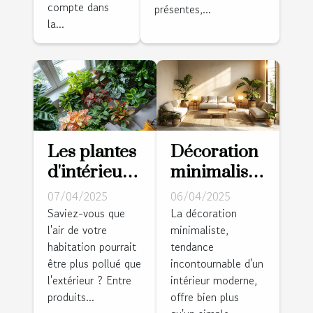
sécurité
compte dans
présentes,...
résidentielle
la...
Les plantes
Décoration
d'intérieur
minimaliste
faciles
pour la
07/04/2025
06/04/2025
d'entretien
maison
Saviez-vous que
La décoration
l'air de votre
minimaliste,
pour
principes et
habitation pourrait
tendance
purifier l'air
idées pour
être plus pollué que
incontournable d'un
de votre
un intérieur
l'extérieur ? Entre
intérieur moderne,
maison
épuré
produits...
offre bien plus