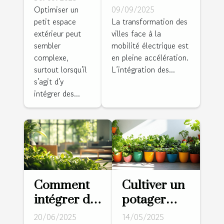
recharge
meubles
Optimiser un
09/09/2025
électrique
petit espace
La transformation des
de jardin
extérieur peut
villes face à la
transforment-
dans une
sembler
mobilité électrique est
elles
petite
complexe,
en pleine accélération.
l'urbanisme ?
espace ?
surtout lorsqu'il
L’intégration des...
s'agit d'y
intégrer des...
Comment
Cultiver un
intégrer des
potager
éléments
vertical
20/06/2025
14/05/2025