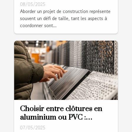
pour votre projet de
08/05/2025
construction
Aborder un projet de construction représente
souvent un défi de taille, tant les aspects à
coordonner sont...
Choisir entre clôtures en
aluminium ou PVC :
avantages et considérations
07/05/2025