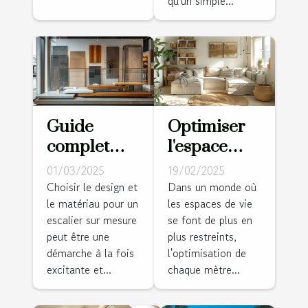
qu'un simple...
Guide
Optimiser
complet
l'espace
pour
dans les
01/03/2025
19/02/2025
choisir le
petits
Choisir le design et
Dans un monde où
le matériau pour un
les espaces de vie
design et le
logements :
escalier sur mesure
se font de plus en
matériau de
stratégies et
peut être une
plus restreints,
votre
conseils
démarche à la fois
l'optimisation de
escalier sur
excitante et...
chaque mètre...
mesure