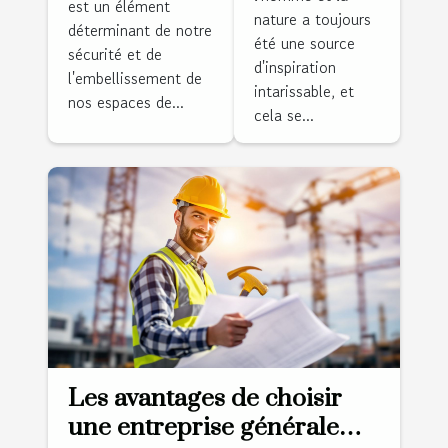
est un élément
pour plus de
nature a toujours
naturels
déterminant de notre
sécurité et
été une source
dans la
sécurité et de
d'esthétique
d'inspiration
l'embellissement de
décoration
intarissable, et
nos espaces de...
intérieure
cela se...
Les avantages de choisir
une entreprise générale