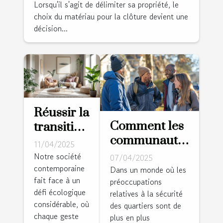
Lorsqu'il s'agit de délimiter sa propriété, le
choix du matériau pour la clôture devient une
décision...
Réussir la
Comment les
transition
communautés
vers un
11/04/2025
locales
intérieur
Notre société
07/04/2025
peuvent
contemporaine
zéro
Dans un monde où les
fait face à un
préoccupations
collaborer
déchet
défi écologique
relatives à la sécurité
pour
étapes et
considérable, où
des quartiers sont de
améliorer la
bénéfices
chaque geste
plus en plus