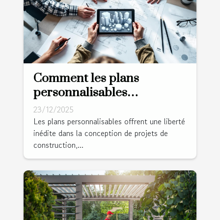
Comment les plans
personnalisables
transforment-ils votre
23/12/2025
projet de construction ?
Les plans personnalisables offrent une liberté
inédite dans la conception de projets de
construction,...