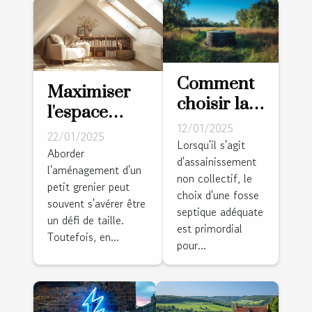
Comment
Maximiser
choisir la
l'espace
fosse
12/01/2025
dans un
22/01/2025
septique
Lorsqu'il s'agit
petit grenier
Aborder
d'assainissement
adaptée à
l'aménagement d'un
avec le
non collectif, le
votre
petit grenier peut
minimalisme
choix d'une fosse
terrain et
souvent s'avérer être
scandinave
septique adéquate
un défi de taille.
besoins
est primordial
Toutefois, en...
pour...