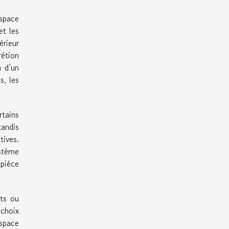
espace
et les
érieur
rétion
n d’un
s, les
rtains
tandis
tives.
stème
 pièce
nts ou
 choix
espace