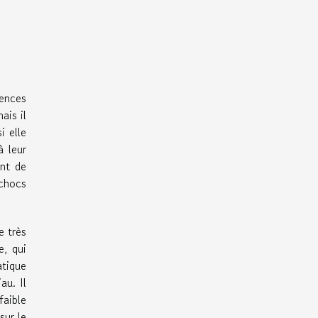
gences
ais il
i elle
à leur
ent de
 chocs
e très
e, qui
tique
au. Il
faible
sur le