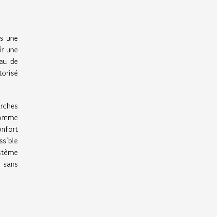
ns une
ir une
eau de
torisé
rches
 comme
nfort
ssible
ystème
e sans