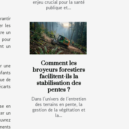
enjeu crucial pour la santé
publique et...
rantir
er les
tre un
 pour
ent un
Comment les
ir une
broyeurs forestiers
nfants
facilitent-ils la
que de
stabilisation des
écarts
pentes ?
Dans l’univers de l’entretien
des terrains en pente, la
ise en
gestion de la végétation et
ter un
la...
uvrez
ements