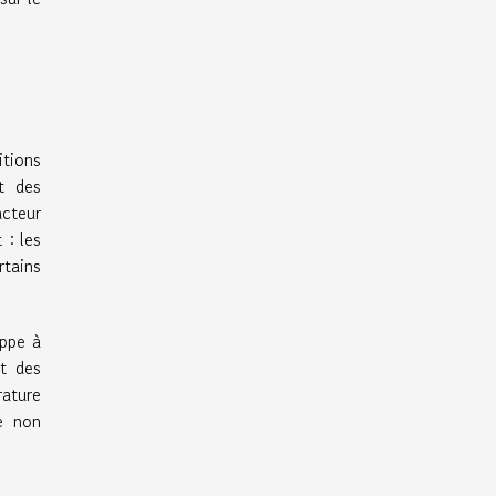
itions
t des
acteur
 : les
rtains
appe à
at des
ature
re non