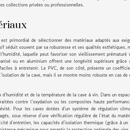
les collections privées ou professionnelles.
ériaux
 est primordial de sélectionner des matériaux adaptés aux exi
f séduit souvent par sa robustesse et ses qualités esthétiques, m
 l’humidité, laquelle peut favoriser son vieillissement prématuré s
vanisé ou en aluminium offrent une longévité supérieure grâce 
faciles à entretenir. Le PVC, de son côté, présente un coeffici
l’isolation de la cave, mais il se montre moins robuste en cas de
 d’humidité et de la température de la cave à vin. Dans un espac
 traitées contre l’oxydation ou les composites haute performanc
évité. Pour les caves dotées d’un système de régulation clima
gés, sous réserve d’une vérification régulière de l’état du matéri
icité d’entretien, les capacités d’isolation thermique (grâce à un 
sistance mécanique pour garantir la protection optimale des vins 