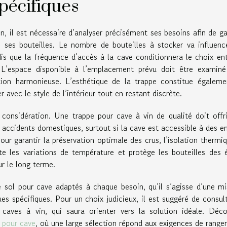
spécifiques
n, il est nécessaire d’analyser précisément ses besoins afin de ga
ses bouteilles. Le nombre de bouteilles à stocker va influenc
dis que la fréquence d’accès à la cave conditionnera le choix en
L’espace disponible à l’emplacement prévu doit être examiné
ation harmonieuse. L’esthétique de la trappe constitue égalem
r avec le style de l’intérieur tout en restant discrète.
considération. Une trappe pour cave à vin de qualité doit offr
s accidents domestiques, surtout si la cave est accessible à des e
ur garantir la préservation optimale des crus, l’isolation thermi
ite les variations de température et protège les bouteilles des 
ur le long terme.
e sol pour cave adaptés à chaque besoin, qu’il s’agisse d’une m
s spécifiques. Pour un choix judicieux, il est suggéré de consul
ves à vin, qui saura orienter vers la solution idéale. Déco
l pour cave
, où une large sélection répond aux exigences de rang