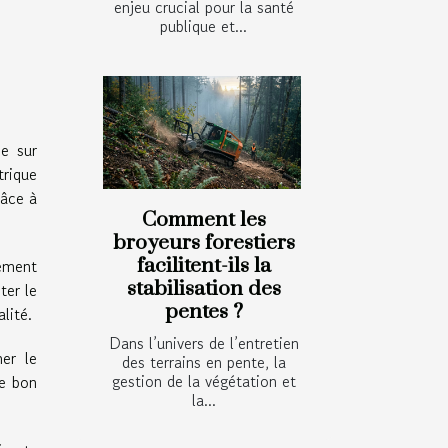
enjeu crucial pour la santé
publique et...
se sur
trique
râce à
Comment les
broyeurs forestiers
facilitent-ils la
lement
stabilisation des
ter le
pentes ?
lité.
Dans l’univers de l’entretien
ner le
des terrains en pente, la
gestion de la végétation et
le bon
la...