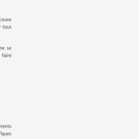
nceuse
r tout
ine se
 faire
érents
fiques