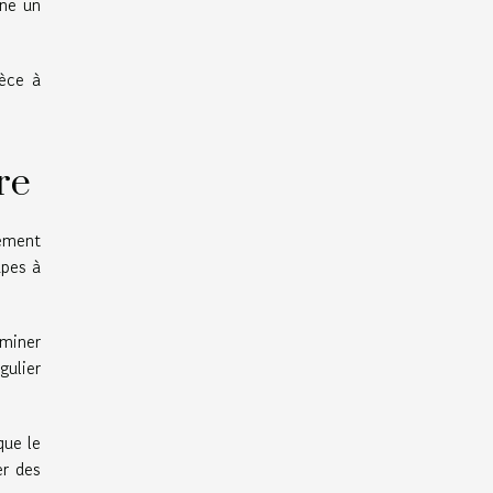
îne un
ièce à
re
ement
apes à
iminer
gulier
que le
er des