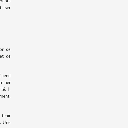
érents
liser
ion de
 et de
épend
iminer
lé. Il
ement,
 tenir
r. Une