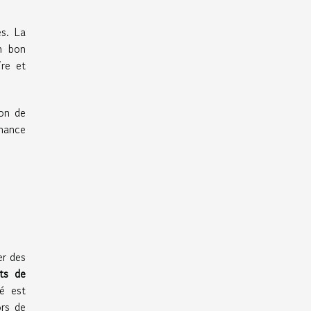
es. La
Un bon
ire et
ion de
rmance
er des
ts de
é est
ors de