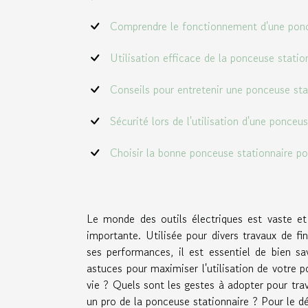
Comprendre le fonctionnement d'une ponc
Utilisation efficace de la ponceuse statio
Conseils pour entretenir une ponceuse sta
Sécurité lors de l'utilisation d'une ponceu
Choisir la bonne ponceuse stationnaire po
Le monde des outils électriques est vaste e
importante. Utilisée pour divers travaux de fin
ses performances, il est essentiel de bien savo
astuces pour maximiser l'utilisation de votre 
vie ? Quels sont les gestes à adopter pour trav
un pro de la ponceuse stationnaire ? Pour le dé