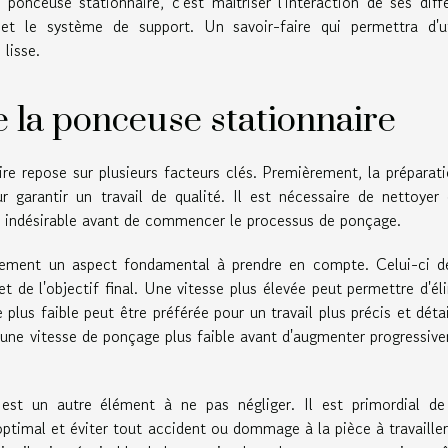
onceuse stationnaire, c'est maîtriser l'interaction de ses diff
t le système de support. Un savoir-faire qui permettra d'uti
 lisse.
de la ponceuse stationnaire
ire repose sur plusieurs facteurs clés. Premièrement, la préparat
ur garantir un travail de qualité. Il est nécessaire de nettoyer
au indésirable avant de commencer le processus de ponçage.
lement un aspect fondamental à prendre en compte. Celui-ci d
t de l'objectif final. Une vitesse plus élevée peut permettre d'él
plus faible peut être préférée pour un travail plus précis et détail
e vitesse de ponçage plus faible avant d'augmenter progressiv
 est un autre élément à ne pas négliger. Il est primordial de
optimal et éviter tout accident ou dommage à la pièce à travaille