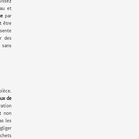
sissez
au et
ue
par
t être
ésente
r des
 sans
pièce.
aux de
ration
t non
as les
gliger
ochets