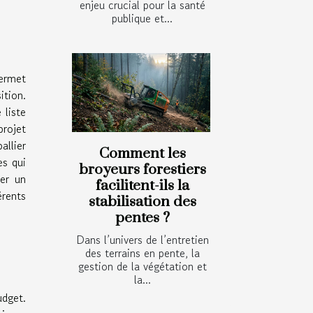
enjeu crucial pour la santé
publique et...
permet
ition.
 liste
projet
allier
Comment les
es qui
broyeurs forestiers
ter un
facilitent-ils la
érents
stabilisation des
pentes ?
Dans l’univers de l’entretien
des terrains en pente, la
gestion de la végétation et
la...
udget.