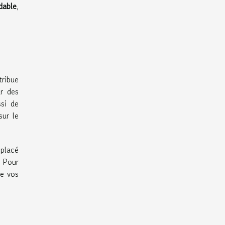
dable
,
tribue
r des
ssi de
sur le
 placé
. Pour
de vos