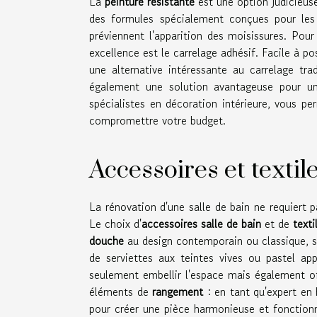
La
peinture résistante
est une option judicieus
des formules spécialement conçues pour les 
préviennent l'apparition des moisissures. Pou
excellence est le carrelage adhésif. Facile à pos
une alternative intéressante au carrelage tr
également une solution avantageuse pour u
spécialistes en décoration intérieure, vous p
compromettre votre budget.
Accessoires et textil
La rénovation d'une salle de bain ne requiert 
Le choix d'
accessoires salle de bain
et de
texti
douche
au design contemporain ou classique, se
de serviettes aux teintes vives ou pastel a
seulement embellir l'espace mais également off
éléments de
rangement
: en tant qu'expert en 
pour créer une pièce harmonieuse et fonction