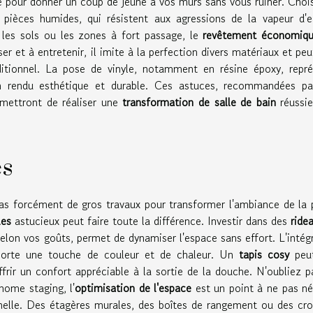
e pour donner un coup de jeune à vos murs sans vous ruiner. Choi
pièces humides, qui résistent aux agressions de la vapeur d'e
r les sols ou les zones à fort passage, le
revêtement économiq
er et à entretenir, il imite à la perfection divers matériaux et peu
aditionnel. La pose de vinyle, notamment en résine époxy, repr
n rendu esthétique et durable. Ces astuces, recommandées pa
ermettront de réaliser une
transformation de salle de bain
réussie
es
pas forcément de gros travaux pour transformer l'ambiance de la 
les
astucieux peut faire toute la différence. Investir dans des
ride
lon vos goûts, permet de dynamiser l'espace sans effort. L'intég
pporte une touche de couleur et de chaleur. Un
tapis cosy
peu
rir un confort appréciable à la sortie de la douche. N'oubliez p
home staging, l'
optimisation de l'espace
est un point à ne pas né
nelle. Des étagères murales, des boîtes de rangement ou des cr