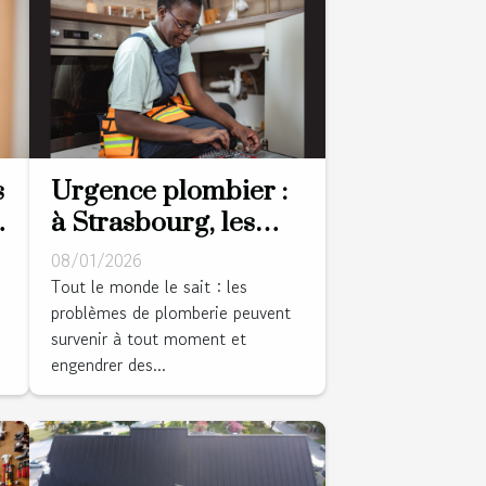
s
Urgence plombier :
à Strasbourg, les
habitants font appel
08/01/2026
à Hydro Energie !
Tout le monde le sait : les
problèmes de plomberie peuvent
survenir à tout moment et
engendrer des...