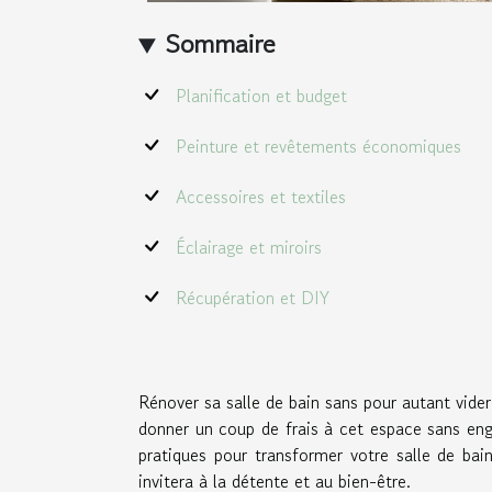
Sommaire
Planification et budget
Peinture et revêtements économiques
Accessoires et textiles
Éclairage et miroirs
Récupération et DIY
Rénover sa salle de bain sans pour autant vider
donner un coup de frais à cet espace sans eng
pratiques pour transformer votre salle de bai
invitera à la détente et au bien-être.