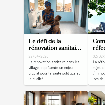
Le défi de la
Com
rénovation sanitaire
réfe
dans les villages :
augm
29/04/2026
02/02/
récit d’un succès
vale
La rénovation sanitaire dans les
La réfe
villages représente un enjeu
sujet c
local
prop
crucial pour la santé publique et
l’immob
la qualité...
lors de..