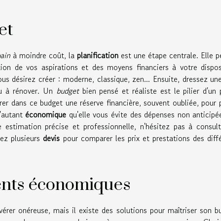
et
bain
à moindre coût, la
planification
est une étape centrale. Elle 
ion de vos aspirations et des moyens financiers à votre dispos
s désirez créer : moderne, classique, zen... Ensuite, dressez une
ou à rénover. Un
budget
bien pensé et réaliste est le pilier d'un 
er dans ce budget une réserve financière, souvent oubliée, pour p
d'autant
économique
qu'elle vous évite des dépenses non anticipé
ne estimation précise et professionnelle, n'hésitez pas à consul
ez plusieurs
devis
pour comparer les prix et prestations des diff
ents économiques
vérer onéreuse, mais il existe des solutions pour maîtriser son b