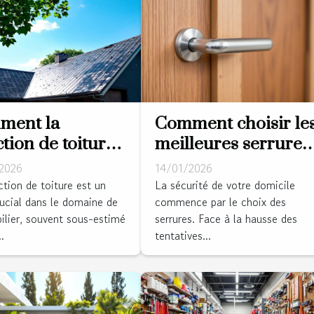
ment la
Comment choisir le
ction de toiture
meilleures serrures
ente-t-elle la
anti-effraction pour
2026
14/01/2026
ur de votre
votre domicile ?
ction de toiture est un
La sécurité de votre domicile
rucial dans le domaine de
commence par le choix des
riété?
ilier, souvent sous-estimé
serrures. Face à la hausse des
.
tentatives...