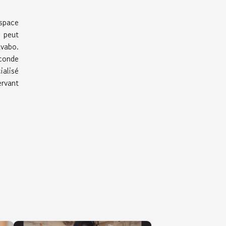
espace
e peut
vabo.
econde
ialisé
ervant