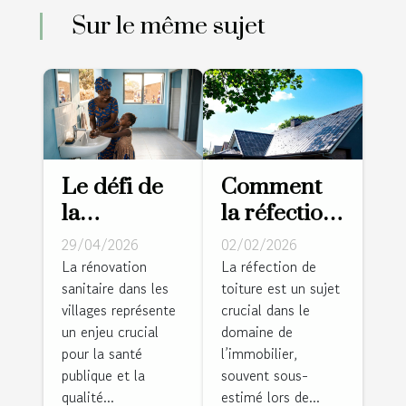
Sur le même sujet
Le défi de
Comment
la
la réfection
rénovation
de toiture
29/04/2026
02/02/2026
sanitaire
augmente-t-
La rénovation
La réfection de
sanitaire dans les
toiture est un sujet
dans les
elle la
villages représente
crucial dans le
villages :
valeur de
un enjeu crucial
domaine de
récit d’un
votre
pour la santé
l’immobilier,
succès local
propriété?
publique et la
souvent sous-
qualité...
estimé lors de...