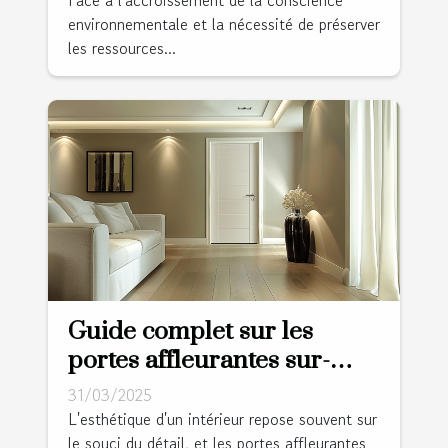
environnementale et la nécessité de préserver
consommation
les ressources...
Guide complet sur les
portes affleurantes sur-
mesure et leur esthétisme
31/03/2025
L'esthétique d'un intérieur repose souvent sur
le souci du détail, et les portes affleurantes