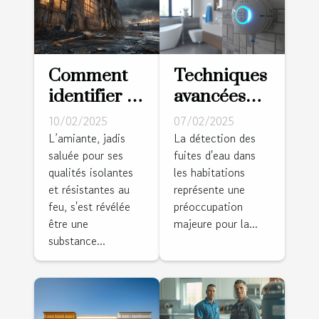
Comment
Techniques
identifier et
avancées
gérer
pour la
10/02/2025
07/02/2025
l’amiante
détection
L’amiante, jadis
La détection des
saluée pour ses
fuites d'eau dans
dans les
de fuites
qualités isolantes
les habitations
bâtiments
d'eau dans
et résistantes au
représente une
anciens
les
feu, s'est révélée
préoccupation
habitations
être une
majeure pour la...
substance...