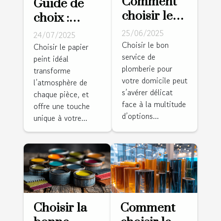
Comment
Guide de
choisir le
choix :
bon service
sélectionner
25/06/2025
24/07/2025
de
le papier
Choisir le bon
Choisir le papier
service de
plomberie
peint idéal
peint idéal
plomberie pour
transforme
pour votre
pour
votre domicile peut
l’atmosphère de
domicile
chaque
s’avérer délicat
chaque pièce, et
pièce
face à la multitude
offre une touche
d’options...
unique à votre...
Choisir la
Comment