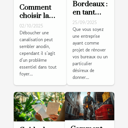
Bordeaux :
Comment
en tant
choisir la
que
25/09/2025
meilleure
02/10/2025
peintre
Que vous soyez
méthode
Déboucher une
une entreprise
qualifié,
canalisation peut
pour
ayant comme
tout le
sembler anodin,
déboucher
projet de rénover
monde fait
cependant il s’agit
vos
vos bureaux ou un
d’un problème
confiance
particulier
canalisations
essentiel dans tout
à Micazza !
désireux de
?
foyer...
donner...