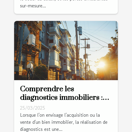
sur-mesure...
Comprendre les
diagnostics immobiliers :
amiante, plomb, et plus
25/03/2025
Lorsque l'on envisage l'acquisition ou la
vente d'un bien immobilier, la réalisation de
diagnostics est une...