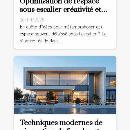
Optimisation de l'espace
sous escalier créativité et
rangements cachés pour
26/04/2025
un intérieur épuré
En quête d'idées pour métamorphoser cet
espace souvent délaissé sous l'escalier ? La
réponse réside dans...
Techniques modernes de