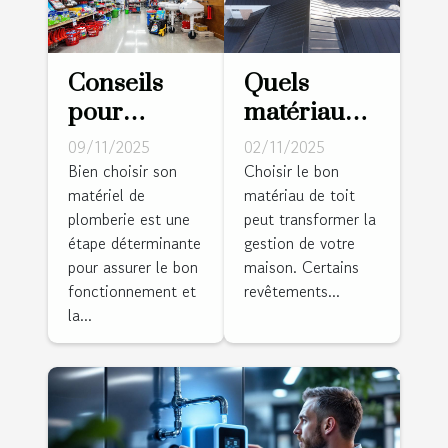
Conseils
Quels
pour
matériaux
choisir le
de toit
09/11/2025
02/11/2025
matériel de
nécessitent
Bien choisir son
Choisir le bon
matériel de
matériau de toit
plomberie
le moins
plomberie est une
peut transformer la
adapté à
d'entretien
étape déterminante
gestion de votre
vos besoins
?
pour assurer le bon
maison. Certains
fonctionnement et
revêtements...
la...