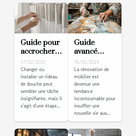
Guide pour
Guide
accrocher
avancé
un rideau
pour
17/02/2025
16/02/2025
de douche
peindre un
Changer ou
La rénovation de
installer un rideau
mobilier est
rapidement
meuble en
de douche peut
devenue une
et
pin dans un
sembler une tâche
tendance
facilement
style
insignifiante, mais il
incontournable pour
moderne
s'agit d'une étape...
insuffler une
nouvelle vie aux...