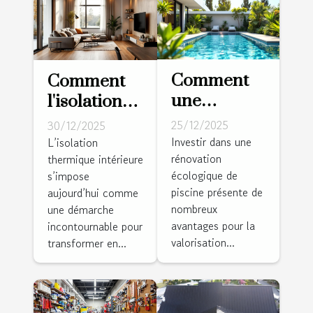
Comment
Comment
une
l'isolation
rénovation
thermique
25/12/2025
30/12/2025
écologique
intérieure
Investir dans une
L’isolation
rénovation
de piscine
thermique intérieure
peut-elle
écologique de
s’impose
peut
transformer
piscine présente de
aujourd’hui comme
valoriser
votre
nombreux
une démarche
votre
maison ?
avantages pour la
incontournable pour
propriété?
valorisation...
transformer en...