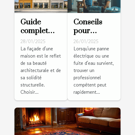
Guide
Conseils
complet
pour
pour le
choisir un
28/01/2025
26/01/2025
choix d'une
bon
La façade d'une
Lorsqu'une panne
maison est le reflet
électrique ou une
entreprise
électricien
de sa beauté
fuite d'eau survient,
de
et plombier
architecturale et de
trouver un
ravalement
sa solidité
professionnel
de façade
structurelle.
compétent peut
Choisir...
rapidement...