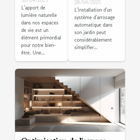
automatique
30/04/2025
28/04/2025
l'éclairage
L'apport de
pour jardins
L'installation d'un
lumière naturelle
dans votre
système d'arrosage
conseils
dans nos espaces
maison
automatique dans
pratiques
de vie est un
son jardin peut
grâce à des
pour une
élément primordial
considérablement
astuces de
installation
pour notre bien-
simplifier...
rénovation
être. Une...
efficace