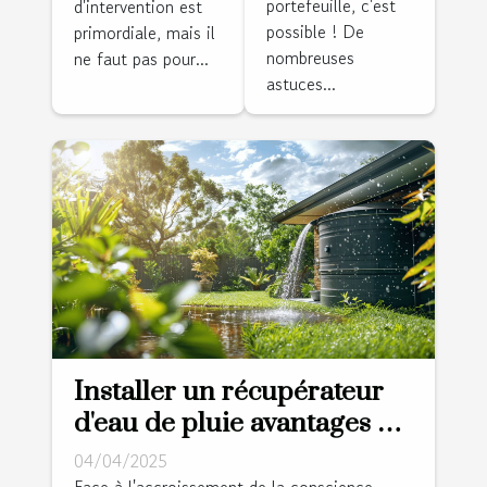
portefeuille, c'est
d'intervention est
pour un
intervention
possible ! De
primordiale, mais il
espace
d'urgence
nombreuses
ne faut pas pour...
rafraîchi
astuces...
Installer un récupérateur
d'eau de pluie avantages et
guide d'installation pour
04/04/2025
réduire votre
Face à l'accroissement de la conscience