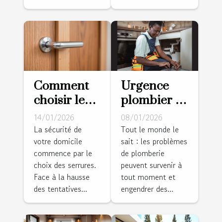
Comment
Urgence
choisir les
plombier : à
meilleures
Strasbourg,
14/01/2026
08/01/2026
serrures
les
La sécurité de
Tout le monde le
votre domicile
sait : les problèmes
anti-
habitants
commence par le
de plomberie
effraction
font appel à
choix des serrures.
peuvent survenir à
pour votre
Hydro
Face à la hausse
tout moment et
domicile ?
Energie !
des tentatives...
engendrer des...