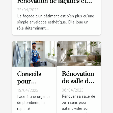
rénovation de façades et
leur importance
25/04/2025
environnementale
La façade d'un bâtiment est bien plus qu'une
simple enveloppe esthétique. Elle joue un
rôle déterminant...
Rénovation
Conseils
de salle de
pour
bain à petit
choisir un
06/04/2025
15/04/2025
budget
plombier
Rénover sa salle de
Face à une urgence
bain sans pour
astuces et
de plomberie, la
fiable pour
autant vider son
rapidité
conseils
une