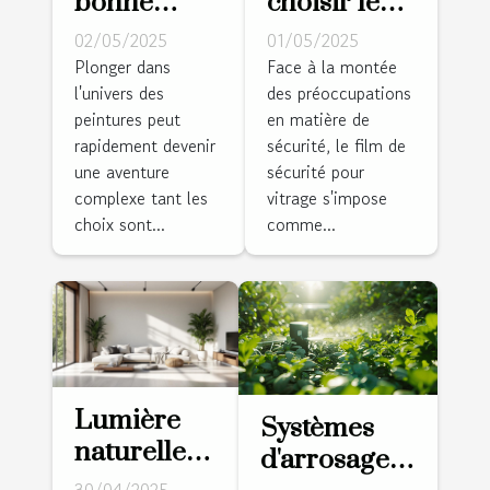
bonne
choisir le
peinture
bon film de
02/05/2025
01/05/2025
pour
sécurité
Plonger dans
Face à la montée
l'univers des
des préoccupations
chaque
pour vos
peintures peut
en matière de
type de
vitrages ?
rapidement devenir
sécurité, le film de
surface
une aventure
sécurité pour
complexe tant les
vitrage s'impose
choix sont...
comme...
Lumière
Systèmes
naturelle
d'arrosage
maximiser