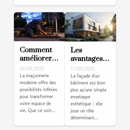
Comment
Les
améliorer
avantages
votre
de la
20/03/2025
17/03/2025
habitat avec
rénovation
La maçonnerie
La façade d'un
moderne offre des
des travaux
bâtiment est bien
de façades
possibilités infinies
plus qu'une simple
de
pour
pour transformer
enveloppe
maçonnerie
l'efficacité
votre espace de
esthétique ; elle
moderne
énergétique
vie. Que ce soit...
joue un rôle
déterminant...