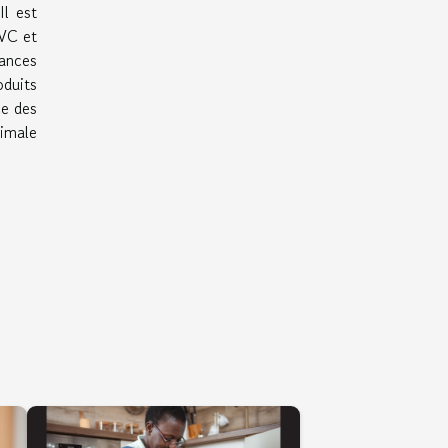
Il est
PVC et
lances
oduits
ce des
ximale