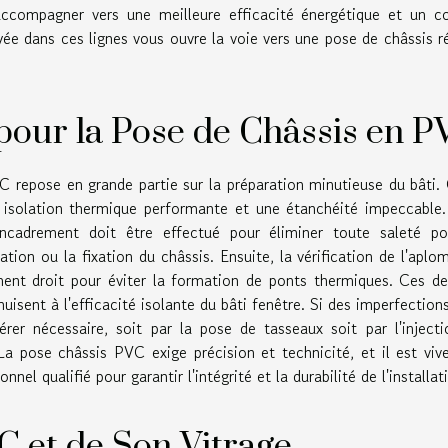
accompagner vers une meilleure efficacité énergétique et un c
yée dans ces lignes vous ouvre la voie vers une pose de châssis r
pour la Pose de Châssis en P
VC repose en grande partie sur la préparation minutieuse du bâti.
 isolation thermique performante et une étanchéité impeccable
ncadrement doit être effectué pour éliminer toute saleté po
ion ou la fixation du châssis. Ensuite, la vérification de l'aplo
ement droit pour éviter la formation de ponts thermiques. Ces de
uisent à l'efficacité isolante du bâti fenêtre. Si des imperfection
rer nécessaire, soit par la pose de tasseaux soit par l'inject
 La pose châssis PVC exige précision et technicité, et il est vi
el qualifié pour garantir l'intégrité et la durabilité de l'installat
C et de Son Vitrage