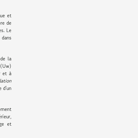
que et
ère de
es. Le
e dans
de la
e (Uw)
r et à
lation
e d'un
sement
rieur,
ge et