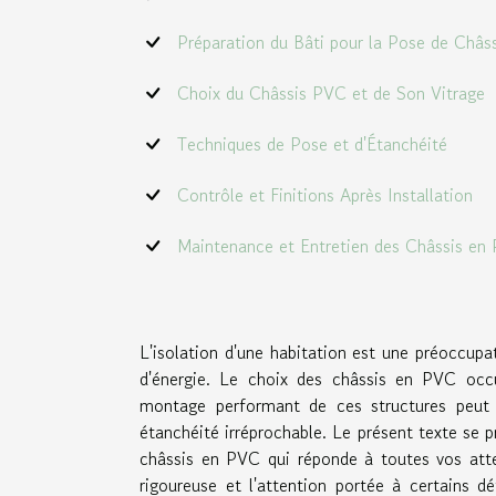
Préparation du Bâti pour la Pose de Châs
Choix du Châssis PVC et de Son Vitrage
Techniques de Pose et d'Étanchéité
Contrôle et Finitions Après Installation
Maintenance et Entretien des Châssis en
L'isolation d'une habitation est une préoccup
d'énergie. Le choix des châssis en PVC occ
montage performant de ces structures peut s
étanchéité irréprochable. Le présent texte se p
châssis en PVC qui réponde à toutes vos att
rigoureuse et l'attention portée à certains d