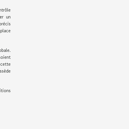
ntrôle
uer un
précis
 place
obale.
soient
 cette
ossède
tions