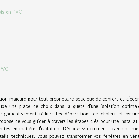
sis en PVC
 PVC
ation majeure pour tout propriétaire soucieux de confort et d'éc
upe une place de choix dans la quête d'une isolation optimal
ignificativement réduire les déperditions de chaleur et assur
ropose de vous guider à travers les étapes clés pour une installat
entes en matière d'isolation. Découvrez comment, avec une mé
étails techniques, vous pouvez transformer vos fenêtres en véri