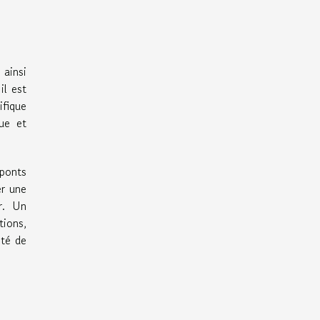
ainsi
il est
ifique
ue et
ponts
er une
ur. Un
tions,
ité de