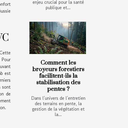
enjeu crucial pour la santé
onfort
publique et...
éussie
VC
 Cette
. Pour
Comment les
uvant
broyeurs forestiers
mb est
facilitent-ils la
rniers
stabilisation des
s sont
pentes ?
ion de
Dans l’univers de l’entretien
vement
des terrains en pente, la
ion.
gestion de la végétation et
la...