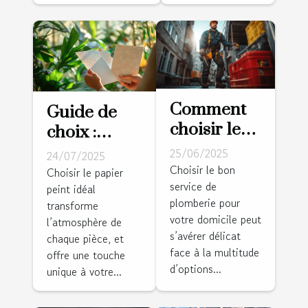
Comment
Guide de
choisir le
choix :
bon service
sélectionner
25/06/2025
24/07/2025
de
le papier
Choisir le bon
Choisir le papier
service de
plomberie
peint idéal
peint idéal
plomberie pour
transforme
pour votre
pour
votre domicile peut
l’atmosphère de
domicile
chaque
s’avérer délicat
chaque pièce, et
pièce
face à la multitude
offre une touche
d’options...
unique à votre...