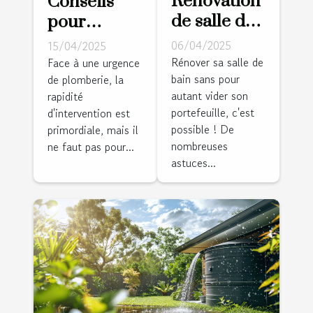
Rénovation
Conseils
de salle de
pour
bain à petit
choisir un
06/04/2025
15/04/2025
budget
plombier
Rénover sa salle de
Face à une urgence
bain sans pour
astuces et
de plomberie, la
fiable pour
autant vider son
rapidité
conseils
une
portefeuille, c'est
d'intervention est
pour un
intervention
possible ! De
primordiale, mais il
espace
d'urgence
nombreuses
ne faut pas pour...
rafraîchi
astuces...