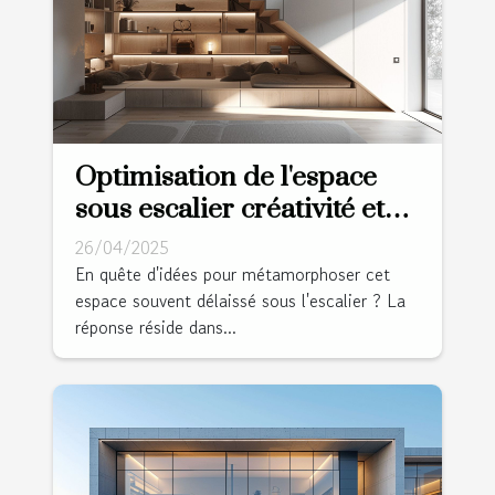
Optimisation de l'espace
sous escalier créativité et
rangements cachés pour
26/04/2025
un intérieur épuré
En quête d'idées pour métamorphoser cet
espace souvent délaissé sous l'escalier ? La
réponse réside dans...