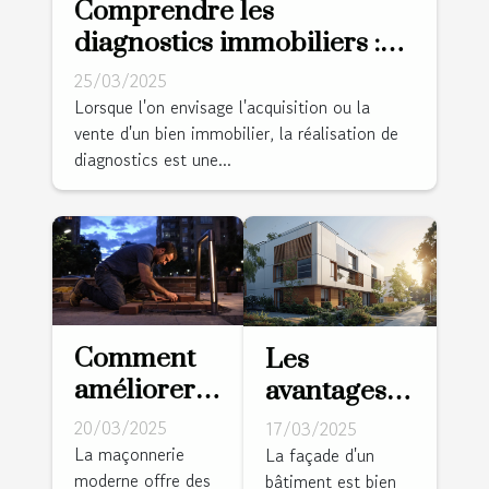
Comprendre les
diagnostics immobiliers :
amiante, plomb, et plus
25/03/2025
Lorsque l'on envisage l'acquisition ou la
vente d'un bien immobilier, la réalisation de
diagnostics est une...
Comment
Les
améliorer
avantages
votre
de la
20/03/2025
17/03/2025
habitat avec
rénovation
La maçonnerie
La façade d'un
moderne offre des
des travaux
bâtiment est bien
de façades