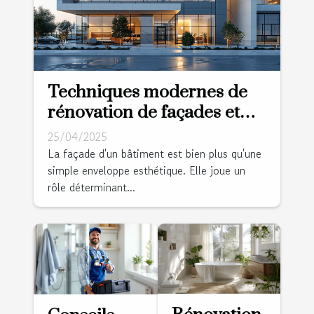
Techniques modernes de
rénovation de façades et
leur importance
25/04/2025
environnementale
La façade d'un bâtiment est bien plus qu'une
simple enveloppe esthétique. Elle joue un
rôle déterminant...