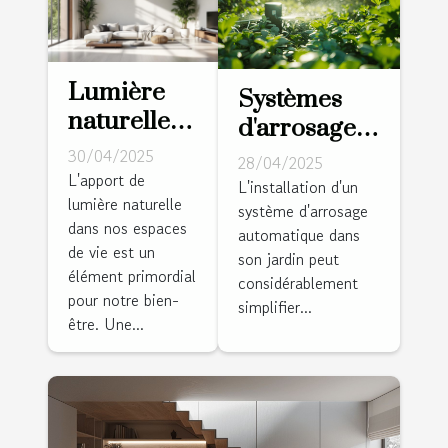
Lumière
Systèmes
naturelle
d'arrosage
maximiser
automatique
30/04/2025
28/04/2025
l'éclairage
L'apport de
pour jardins
L'installation d'un
lumière naturelle
dans votre
système d'arrosage
conseils
dans nos espaces
maison
automatique dans
pratiques
de vie est un
son jardin peut
grâce à des
pour une
élément primordial
considérablement
astuces de
installation
pour notre bien-
simplifier...
rénovation
être. Une...
efficace