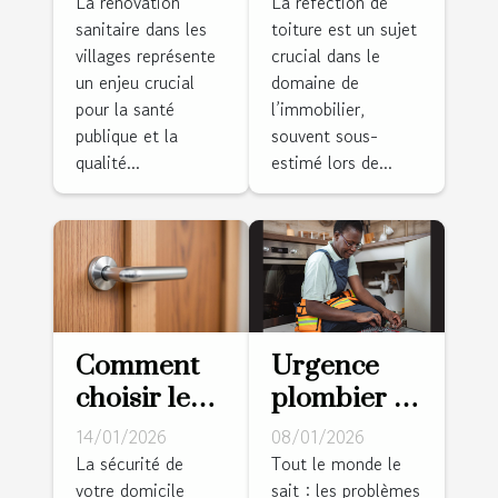
sanitaire
augmente-t-
La rénovation
La réfection de
sanitaire dans les
toiture est un sujet
dans les
elle la
villages représente
crucial dans le
villages :
valeur de
un enjeu crucial
domaine de
récit d’un
votre
pour la santé
l’immobilier,
succès local
propriété?
publique et la
souvent sous-
qualité...
estimé lors de...
Comment
Urgence
choisir les
plombier : à
meilleures
Strasbourg,
14/01/2026
08/01/2026
serrures
les
La sécurité de
Tout le monde le
votre domicile
sait : les problèmes
anti-
habitants