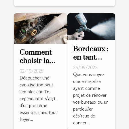
Bordeaux :
Comment
en tant
choisir la
que
25/09/2025
meilleure
02/10/2025
peintre
Que vous soyez
méthode
Déboucher une
une entreprise
qualifié,
canalisation peut
pour
ayant comme
tout le
sembler anodin,
déboucher
projet de rénover
monde fait
cependant il s’agit
vos
vos bureaux ou un
d’un problème
confiance
particulier
canalisations
essentiel dans tout
à Micazza !
désireux de
?
foyer...
donner...