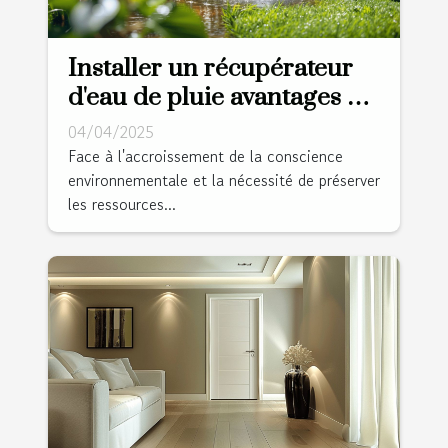
Installer un récupérateur
d'eau de pluie avantages et
guide d'installation pour
04/04/2025
réduire votre
Face à l'accroissement de la conscience
environnementale et la nécessité de préserver
consommation
les ressources...