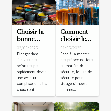
Choisir la
Comment
bonne
choisir le
peinture
bon film de
02/05/2025
01/05/2025
pour
sécurité
Plonger dans
Face à la montée
l'univers des
des préoccupations
chaque
pour vos
peintures peut
en matière de
type de
vitrages ?
rapidement devenir
sécurité, le film de
surface
une aventure
sécurité pour
complexe tant les
vitrage s'impose
choix sont...
comme...