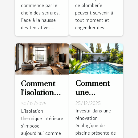
commence par le
de plomberie
effraction
font appel à
choix des serrures.
peuvent survenir à
pour votre
Hydro
Face à la hausse
tout moment et
domicile ?
Energie !
des tentatives...
engendrer des...
Comment
Comment
une
l'isolation
rénovation
thermique
25/12/2025
30/12/2025
écologique
intérieure
Investir dans une
L’isolation
rénovation
de piscine
thermique intérieure
peut-elle
écologique de
s’impose
peut
transformer
piscine présente de
aujourd’hui comme
valoriser
votre