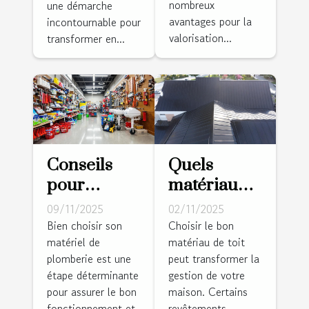
nombreux
une démarche
votre
maison ?
avantages pour la
incontournable pour
propriété?
valorisation...
transformer en...
Conseils
Quels
pour
matériaux
choisir le
de toit
09/11/2025
02/11/2025
matériel de
nécessitent
Bien choisir son
Choisir le bon
matériel de
matériau de toit
plomberie
le moins
plomberie est une
peut transformer la
adapté à
d'entretien
étape déterminante
gestion de votre
vos besoins
?
pour assurer le bon
maison. Certains
fonctionnement et
revêtements...