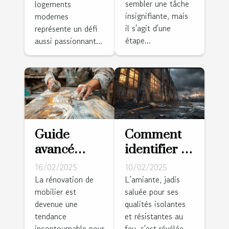
sembler une tâche
logements
facilement
en
insignifiante, mais
modernes
habitations
il s'agit d'une
représente un défi
modernes
étape...
aussi passionnant...
Guide
Comment
avancé
identifier et
pour
gérer
16/02/2025
10/02/2025
peindre un
l’amiante
La rénovation de
L’amiante, jadis
mobilier est
saluée pour ses
meuble en
dans les
devenue une
qualités isolantes
pin dans un
bâtiments
tendance
et résistantes au
style
anciens
incontournable pour
feu, s'est révélée