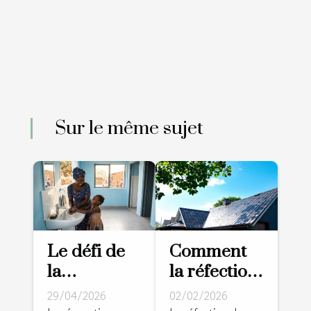
Sur le même sujet
Le défi de
Comment
la
la réfection
rénovation
de toiture
29/04/2026
02/02/2026