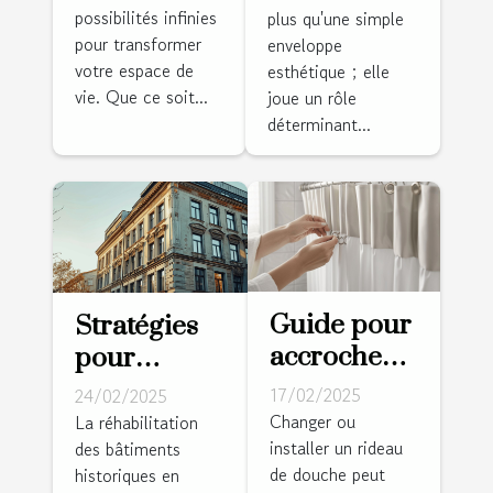
possibilités infinies
plus qu'une simple
de
pour
pour transformer
enveloppe
maçonnerie
l'efficacité
votre espace de
esthétique ; elle
moderne
énergétique
vie. Que ce soit...
joue un rôle
déterminant...
Guide pour
Stratégies
accrocher
pour
un rideau
transformer
17/02/2025
24/02/2025
de douche
des
Changer ou
La réhabilitation
installer un rideau
rapidement
des bâtiments
bâtiments
de douche peut
historiques en
et
historiques