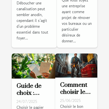
Que vous soyez
méthode
Déboucher une
une entreprise
qualifié,
canalisation peut
pour
ayant comme
tout le
sembler anodin,
déboucher
projet de rénover
monde fait
cependant il s’agit
vos
vos bureaux ou un
d’un problème
confiance
particulier
canalisations
essentiel dans tout
à Micazza !
désireux de
?
foyer...
donner...
Comment
Guide de
choisir le
choix :
bon service
sélectionner
25/06/2025
24/07/2025
de
le papier
Choisir le bon
Choisir le papier