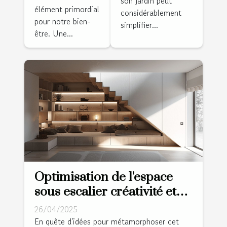
son jardin peut
grâce à des
pour une
élément primordial
considérablement
astuces de
installation
pour notre bien-
simplifier...
rénovation
être. Une...
efficace
Optimisation de l'espace
sous escalier créativité et
rangements cachés pour
26/04/2025
un intérieur épuré
En quête d'idées pour métamorphoser cet