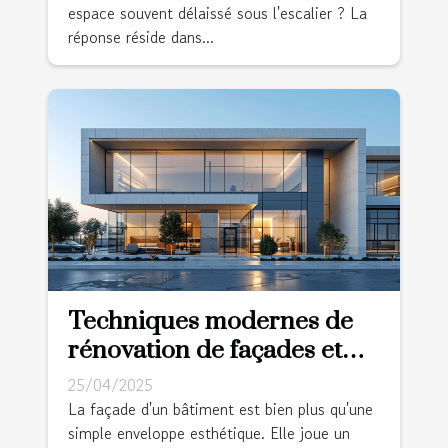
espace souvent délaissé sous l'escalier ? La
réponse réside dans...
Techniques modernes de
rénovation de façades et
leur importance
25/04/2025
environnementale
La façade d'un bâtiment est bien plus qu'une
simple enveloppe esthétique. Elle joue un