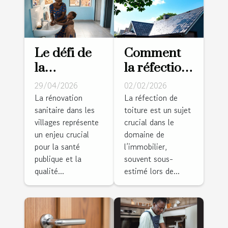
Le défi de
Comment
la
la réfection
rénovation
de toiture
29/04/2026
02/02/2026
sanitaire
augmente-t-
La rénovation
La réfection de
sanitaire dans les
toiture est un sujet
dans les
elle la
villages représente
crucial dans le
villages :
valeur de
un enjeu crucial
domaine de
récit d’un
votre
pour la santé
l’immobilier,
succès local
propriété?
publique et la
souvent sous-
qualité...
estimé lors de...