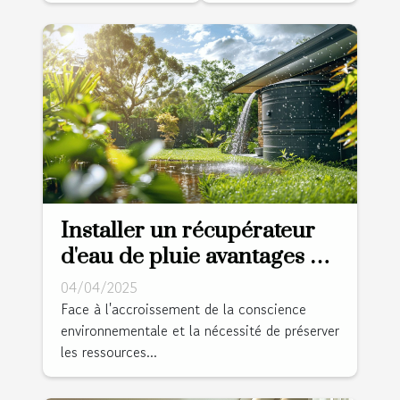
Installer un récupérateur
d'eau de pluie avantages et
guide d'installation pour
04/04/2025
réduire votre
Face à l'accroissement de la conscience
environnementale et la nécessité de préserver
consommation
les ressources...