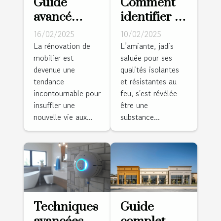
Guide
Comment
avancé
identifier et
pour
gérer
16/02/2025
10/02/2025
peindre un
l’amiante
La rénovation de
L’amiante, jadis
mobilier est
saluée pour ses
meuble en
dans les
devenue une
qualités isolantes
pin dans un
bâtiments
tendance
et résistantes au
style
anciens
incontournable pour
feu, s'est révélée
moderne
insuffler une
être une
nouvelle vie aux...
substance...
Techniques
Guide