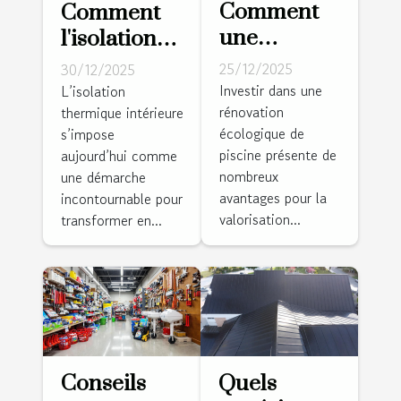
Comment
Comment
une
l'isolation
rénovation
thermique
25/12/2025
30/12/2025
écologique
intérieure
Investir dans une
L’isolation
rénovation
de piscine
thermique intérieure
peut-elle
écologique de
s’impose
peut
transformer
piscine présente de
aujourd’hui comme
valoriser
votre
nombreux
une démarche
votre
maison ?
avantages pour la
incontournable pour
propriété?
valorisation...
transformer en...
Conseils
Quels