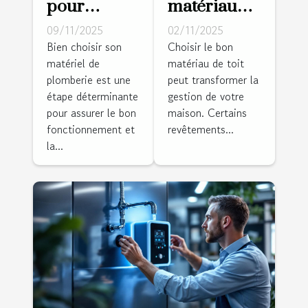
pour
matériaux
choisir le
de toit
09/11/2025
02/11/2025
matériel de
nécessitent
Bien choisir son
Choisir le bon
matériel de
matériau de toit
plomberie
le moins
plomberie est une
peut transformer la
adapté à
d'entretien
étape déterminante
gestion de votre
vos besoins
?
pour assurer le bon
maison. Certains
fonctionnement et
revêtements...
la...