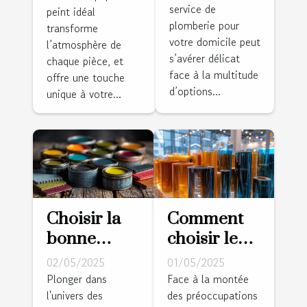
service de
plomberie
peint idéal
peint idéal
plomberie pour
transforme
pour votre
pour
votre domicile peut
l’atmosphère de
domicile
chaque
s’avérer délicat
chaque pièce, et
pièce
face à la multitude
offre une touche
d’options...
unique à votre...
Choisir la
Comment
bonne
choisir le
peinture
bon film de
02/05/2025
01/05/2025
pour
sécurité
Plonger dans
Face à la montée
l'univers des
des préoccupations
chaque
pour vos