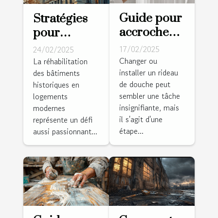
Guide pour
Stratégies
accrocher
pour
un rideau
transformer
17/02/2025
24/02/2025
de douche
des
Changer ou
La réhabilitation
installer un rideau
rapidement
des bâtiments
bâtiments
de douche peut
historiques en
et
historiques
sembler une tâche
logements
facilement
en
insignifiante, mais
modernes
habitations
il s'agit d'une
représente un défi
modernes
étape...
aussi passionnant...