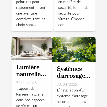
peintures peut
en matière de
type de
vitrages ?
rapidement devenir
sécurité, le film de
surface
une aventure
sécurité pour
complexe tant les
vitrage s'impose
choix sont...
comme...
Lumière
Systèmes
naturelle
d'arrosage
maximiser
automatique
30/04/2025
28/04/2025
l'éclairage
L'apport de
pour jardins
L'installation d'un
lumière naturelle
dans votre
système d'arrosage
conseils
dans nos espaces
maison
automatique dans
pratiques
de vie est un