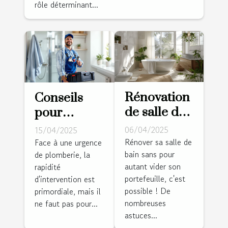
rôle déterminant...
Rénovation
Conseils
de salle de
pour
bain à petit
choisir un
06/04/2025
15/04/2025
budget
plombier
Rénover sa salle de
Face à une urgence
bain sans pour
astuces et
de plomberie, la
fiable pour
autant vider son
rapidité
conseils
une
portefeuille, c'est
d'intervention est
pour un
intervention
possible ! De
primordiale, mais il
espace
d'urgence
nombreuses
ne faut pas pour...
rafraîchi
astuces...