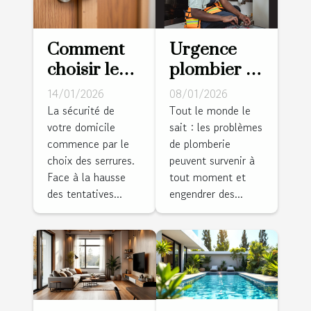
Comment
Urgence
choisir les
plombier : à
meilleures
Strasbourg,
14/01/2026
08/01/2026
serrures
les
La sécurité de
Tout le monde le
votre domicile
sait : les problèmes
anti-
habitants
commence par le
de plomberie
effraction
font appel à
choix des serrures.
peuvent survenir à
pour votre
Hydro
Face à la hausse
tout moment et
domicile ?
Energie !
des tentatives...
engendrer des...