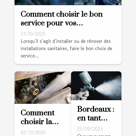
Comment choisir le bon
service pour vos
installations sanitaires ?
31/10/2025
Lorsqu’il s’agit d’installer ou de rénover des
installations sanitaires, faire le bon choix de
service...
Bordeaux :
Comment
en tant
choisir la
que
25/09/2025
meilleure
02/10/2025
peintre