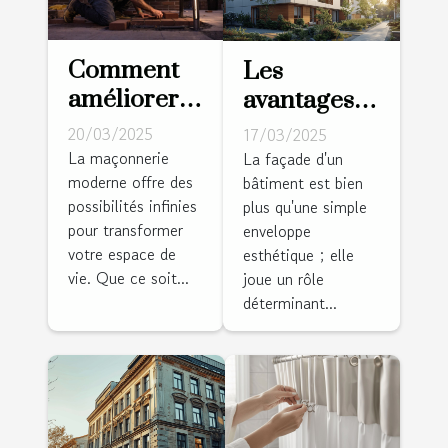
Comment
Les
améliorer
avantages
votre
de la
20/03/2025
17/03/2025
habitat avec
rénovation
La maçonnerie
La façade d'un
moderne offre des
des travaux
bâtiment est bien
de façades
possibilités infinies
plus qu'une simple
de
pour
pour transformer
enveloppe
maçonnerie
l'efficacité
votre espace de
esthétique ; elle
moderne
énergétique
vie. Que ce soit...
joue un rôle
déterminant...