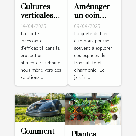
Cultures
Aménager
verticales
un coin
en petits
méditation
14/04/2025
09/04/2025
espaces
dans son
La quête
La quête du bien-
incessante
être nous pousse
techniques
jardin idées
d'efficacité dans la
souvent à explorer
et
et bénéfices
production
des espaces de
avantages
alimentaire urbaine
tranquillité et
pour
nous mène vers des
d'harmonie. Le
maximiser
solutions...
jardin,...
votre
rendement
Comment
Plantes