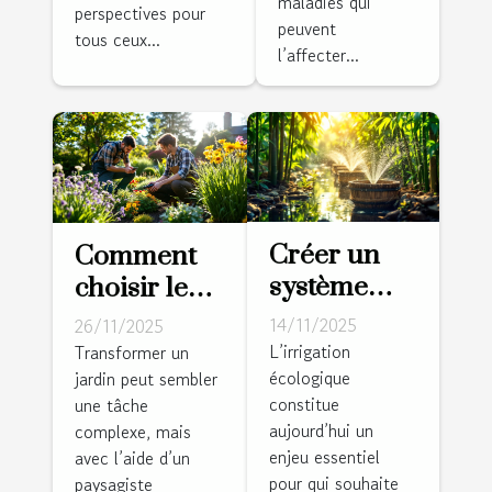
maladies qui
perspectives pour
peuvent
tous ceux...
l’affecter...
Créer un
Comment
système
choisir le
d'irrigation
bon
14/11/2025
26/11/2025
écologique
paysagiste
L’irrigation
Transformer un
écologique
pour
jardin peut sembler
pour
constitue
une tâche
jardins
transformer
aujourd’hui un
complexe, mais
autonomes
votre jardin
enjeu essentiel
avec l’aide d’un
?
pour qui souhaite
paysagiste