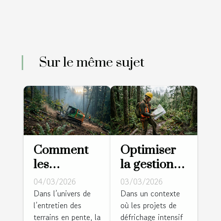
Sur le même sujet
Comment
Optimiser
les
la gestion
broyeurs
végétale :
04/03/2026
03/03/2026
forestiers
stratégies
Dans l’univers de
Dans un contexte
l’entretien des
où les projets de
facilitent-ils
pour des
terrains en pente, la
défrichage intensif