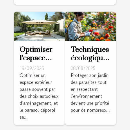
Optimiser
Techniques
l’espace
écologiques
extérieur
pour lutter
19/09/2025
28/08/2025
avec un
contre les
Optimiser un
Protéger son jardin
espace extérieur
des parasites tout
parasol
parasites
passe souvent par
en respectant
déporté:
du jardin
des choix astucieux
l’environnement
Stratégies
d’aménagement, et
devient une priorité
et conseils
le parasol déporté
pour de nombreux...
se...