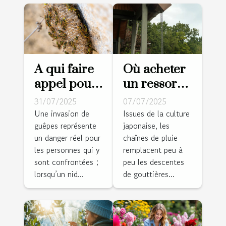
A qui faire
Où acheter
appel pour
un ressort
la
en inox
31/07/2025
07/07/2025
destruction
pour sa
Une invasion de
Issues de la culture
guêpes représente
japonaise, les
d’un nid de
chaîne de
un danger réel pour
chaînes de pluie
guêpes au
pluie ?
les personnes qui y
remplacent peu à
Mans ?
sont confrontées ;
peu les descentes
lorsqu’un nid...
de gouttières...