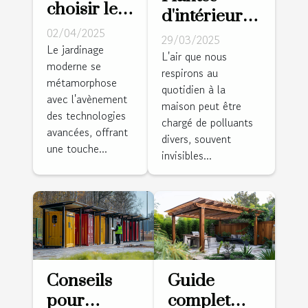
choisir le
d'intérieur
meilleur
02/04/2025
dépolluantes
29/03/2025
robot de
Le jardinage
et faciles à
L'air que nous
moderne se
tonte pour
respirons au
entretenir
métamorphose
votre
quotidien à la
pour un air
avec l'avènement
maison peut être
jardin en
pur
des technologies
chargé de polluants
2025
avancées, offrant
divers, souvent
une touche...
invisibles...
Conseils
Guide
pour
complet