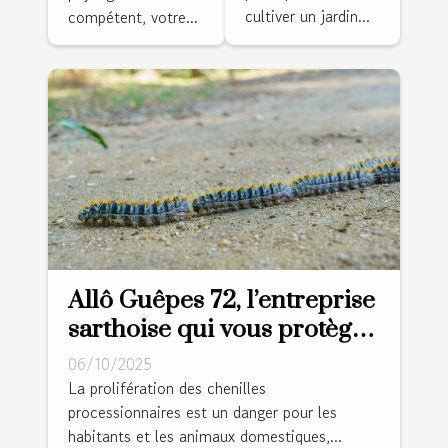
cultiver un jardin...
compétent, votre...
Allô Guêpes 72, l’entreprise
sarthoise qui vous protège
des chenilles
06/10/2025
processionnaires !
La prolifération des chenilles
processionnaires est un danger pour les
habitants et les animaux domestiques,...