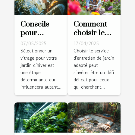
Conseils
Comment
pour
choisir le
choisir le
bon service
07/05/2025
17/04/2025
vitrage
d'entretien
Sélectionner un
Choisir le service
vitrage pour votre
d'entretien de jardin
idéal pour
de jardin
jardin d’hiver est
adapté peut
votre jardin
pour votre
une étape
s'avérer être un défi
d’hiver
espace vert
déterminante qui
délicat pour ceux
influencera autant...
qui cherchent...