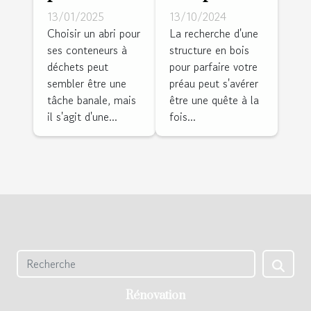
choisir le
pour
13/01/2025
13/10/2024
meilleur
choisir la
Choisir un abri pour
La recherche d'une
ses conteneurs à
structure en bois
abri pour
meilleure
déchets peut
pour parfaire votre
vos
structure
sembler être une
préau peut s'avérer
conteneurs
en bois
tâche banale, mais
être une quête à la
à déchets
pour votre
il s'agit d'une...
fois...
préau
Rénovation