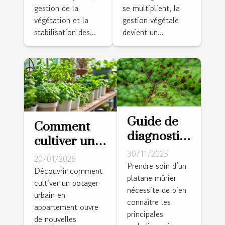
la
projets de
gestion de la
se multiplient, la
stabilisation
défrichage
végétation et la
gestion végétale
des pentes
intensif
stabilisation des...
devient un...
?
Guide de
Comment
diagnostic
cultiver un
rapide des
30/11/2025
potager
20/01/2026
maladies
Prendre soin d’un
urbain en
Découvrir comment
platane mûrier
courantes
cultiver un potager
appartement
nécessite de bien
du platane
urbain en
?
connaître les
appartement ouvre
mûrier
principales
de nouvelles