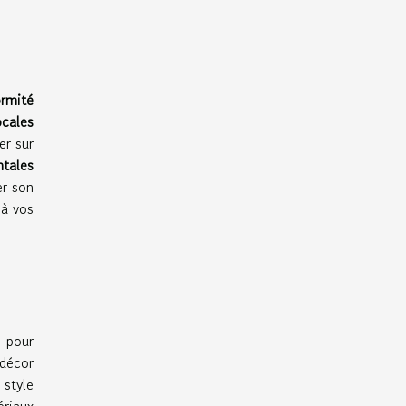
rmité
ocales
er sur
tales
er son
 à vos
e pour
 décor
 style