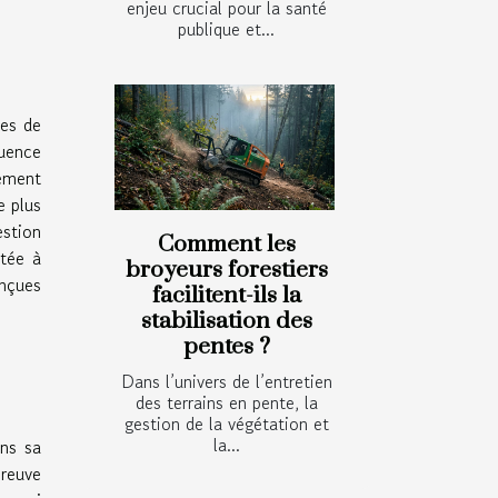
enjeu crucial pour la santé
publique et...
ues de
quence
lement
e plus
estion
Comment les
ptée à
broyeurs forestiers
onçues
facilitent-ils la
stabilisation des
pentes ?
Dans l’univers de l’entretien
des terrains en pente, la
gestion de la végétation et
la...
ans sa
preuve