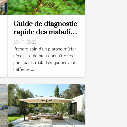
Guide de diagnostic
rapide des maladies
courantes du
30/11/2025
platane mûrier
Prendre soin d’un platane mûrier
nécessite de bien connaître les
principales maladies qui peuvent
l’affecter...