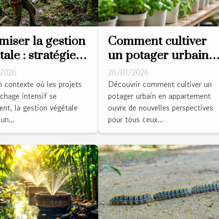
miser la gestion
Comment cultiver
ale : stratégies
un potager urbain
 des projets de
en appartement ?
2026
20/01/2026
ichage intensif
 contexte où les projets
Découvrir comment cultiver un
ichage intensif se
potager urbain en appartement
ient, la gestion végétale
ouvre de nouvelles perspectives
un...
pour tous ceux...