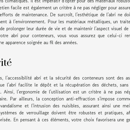
ns climatiques. Il est impératif d'opter pour des matériaux robust
retien facile est également un critère à ne pas négliger pour assur
efforts de maintenance. De surcroît, l'esthétique de l'abri ne do
ement à l'environnement. Pour les matériaux métalliques, un trai
de prolonger leur durée de vie et de maintenir l'aspect visuel de l
otre abri pour conteneurs, vous vous assurez que celui-ci rem
ne apparence soignée au fil des années.
ité
s, l'accessibilité abri et la sécurité des conteneurs sont des a
ue l'abri facilite le dépôt et la récupération des déchets, sans
 Ainsi, l'ergonomie de l'utilisation est un critère à ne pas nég
ire. Par ailleurs, la conception anti-effraction s'impose com
andalisme et l'intrusion des nuisibles, assurant ainsi une mei
systèmes de verrouillage doivent être robustes et pratiques, a
orisée. En pensant à ces éléments, votre choix favorisera une g