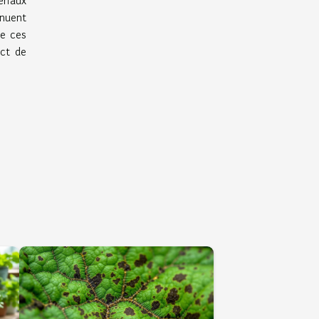
riaux
inuent
de ces
ect de