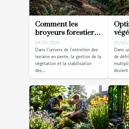
Comment les
Opti
broyeurs forestiers
végét
facilitent-ils la
pour
04/03/2026
03/03/
stabilisation des
défr
Dans l’univers de l’entretien des
Dans un
terrains en pente, la gestion de la
de défr
pentes ?
végétation et la stabilisation
multipl
des...
devient 