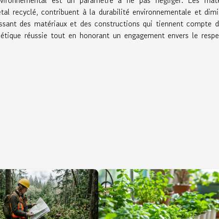
 environnemental est un paramètre à ne pas négliger. Les maté
étal recyclé, contribuent à la durabilité environnementale et dim
isissant des matériaux et des constructions qui tiennent compte 
thétique réussie tout en honorant un engagement envers le resp