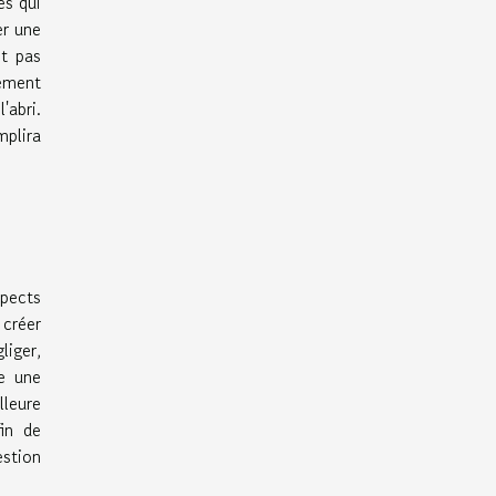
es qui
er une
it pas
tement
'abri.
plira
spects
 créer
liger,
me une
lleure
fin de
estion