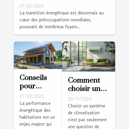
panneaux solaires
27/02/2025
photovoltaïques
La transition énergétique est désormais au
cœur des préoccupations mondiales,
poussant de nombreux foyers...
Conseils
Comment
pour
choisir une
optimiser
07/02/2025
climatisation
30/11/2024
l'isolation
La performance
écologique
Choisir un système
énergétique des
thermique
de climatisation
et
habitations est un
de votre
n'est pas seulement
performante
enjeu majeur qui
une question de
maison