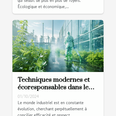
qui séduit de plus en plus de foyers.
Écologique et économique,...
Techniques modernes et
écoresponsables dans le
nettoyage industriel
01/10/2024
Le monde industriel est en constante
évolution, cherchant perpétuellement à
concilier efficacité et respect...