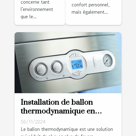
concerne tant
confort personnel,
l'environnement
mais également...
que le...
Installation de ballon
thermodynamique en
Sarthe : à quel chauffagiste
06/11/2024
faire appel ?
Le ballon thermodynamique est une solution