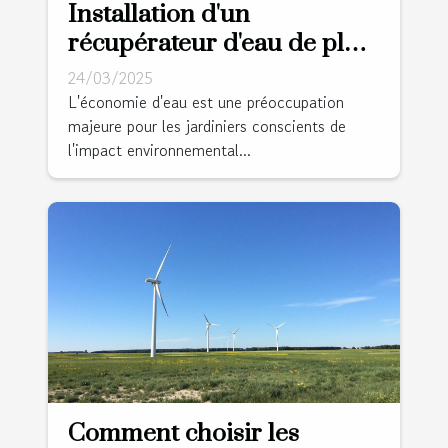
Installation d'un
récupérateur d'eau de pluie
système rentable pour un
24/03/2025
jardinage économe en eau
L'économie d'eau est une préoccupation
majeure pour les jardiniers conscients de
l'impact environnemental...
Comment choisir les