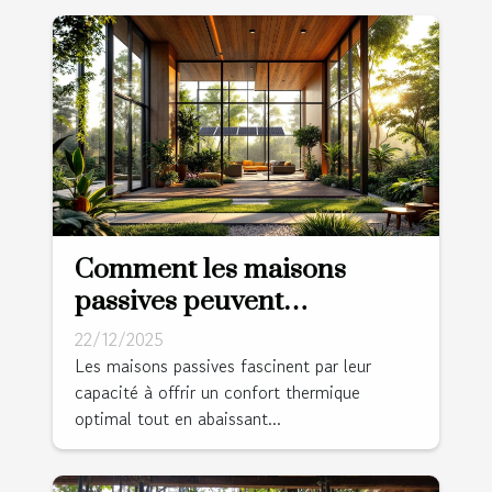
Comment les maisons
passives peuvent
révolutionner votre confort
22/12/2025
et réduire vos factures ?
Les maisons passives fascinent par leur
capacité à offrir un confort thermique
optimal tout en abaissant...