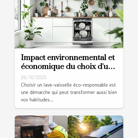
Impact environnemental et
économique du choix d'un
lave-vaisselle éco-
26/10/2025
responsable
Choisir un lave-vaisselle éco-responsable est
une démarche qui peut transformer aussi bien
vos habitudes...