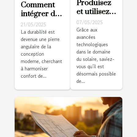
Produisez
Comment
et utilisez
intégrer des
votre
technologies
07/05/2025
21/05/2025
propre
Grâce aux
écologiques
La durabilité est
avancées
énergie
devenue une pierre
dans votre
technologiques
avec ce kit
angulaire de la
plan de
dans le domaine
conception
autonome
maison
du solaire, saviez-
moderne, cherchant
solaire !
vous qu’il est
à harmoniser
désormais possible
confort de...
de...