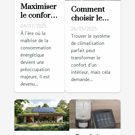
Maximiser
Comment
le confort
choisir le
et
04/07/2025
système de
26/05/2025
l'économie
À l’ère où la
climatisation
Trouver le système
maîtrise de la
d'énergie
de climatisation
adapté à vos
consommation
chez soi :
parfait peut
besoins
énergétique
transformer le
techniques
devient une
confort d’un
modernes
préoccupation
intérieur, mais cela
majeure, il est
demande...
devenu...