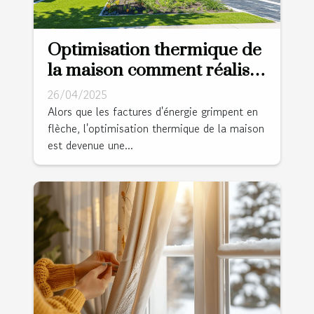
Optimisation thermique de
la maison comment réaliser
des économies d'énergie
26/04/2025
durables
Alors que les factures d'énergie grimpent en
flèche, l'optimisation thermique de la maison
est devenue une...