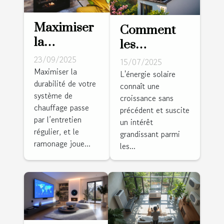
Maximiser
Comment
la
les
durabilité
panneaux
23/09/2025
15/07/2025
de votre
Maximiser la
solaires
L'énergie solaire
durabilité de votre
système de
connaît une
peuvent
système de
croissance sans
chauffage
réduire vos
chauffage passe
précédent et suscite
grâce au
factures
par l’entretien
un intérêt
ramonage
d'électricité?
régulier, et le
grandissant parmi
ramonage joue...
les...