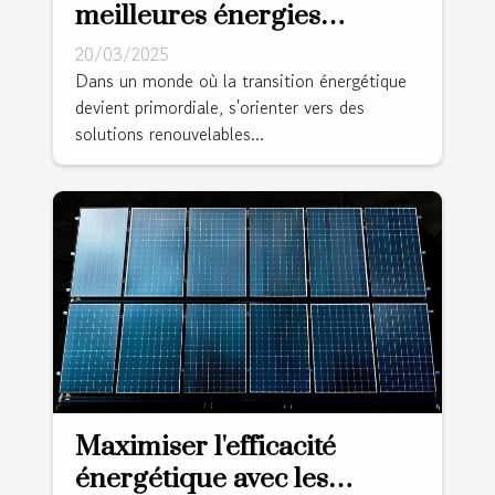
meilleures énergies
renouvelables pour votre
20/03/2025
domicile
Dans un monde où la transition énergétique
devient primordiale, s'orienter vers des
solutions renouvelables...
Maximiser l'efficacité
énergétique avec les