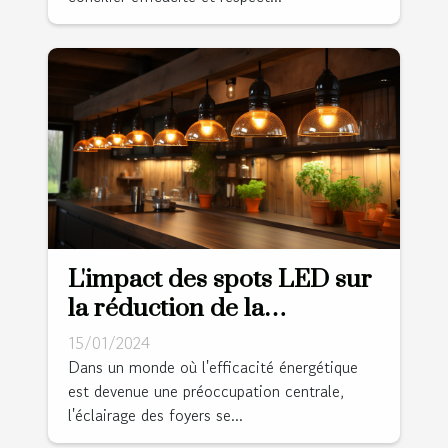
L'impact des spots LED sur
la réduction de la
consommation énergétique
15/01/2024
dans les foyers
Dans un monde où l'efficacité énergétique
est devenue une préoccupation centrale,
l'éclairage des foyers se...