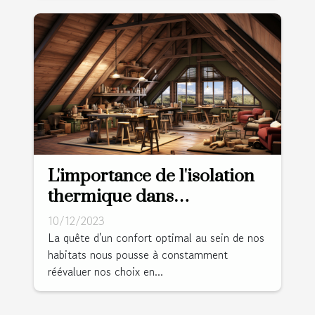
L'importance de l'isolation
thermique dans
l'aménagement des
10/12/2023
combles
La quête d'un confort optimal au sein de nos
habitats nous pousse à constamment
réévaluer nos choix en...