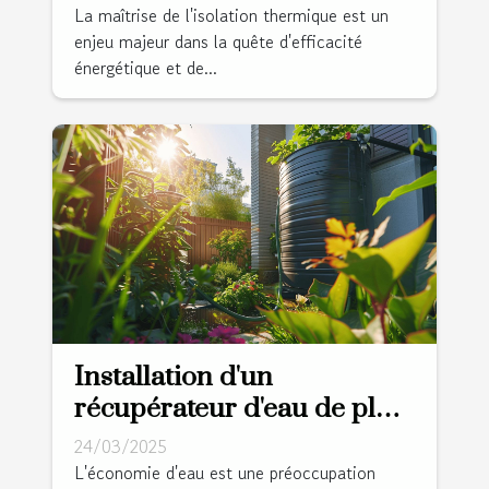
énergétique
La maîtrise de l'isolation thermique est un
enjeu majeur dans la quête d'efficacité
énergétique et de...
Installation d'un
récupérateur d'eau de pluie
système rentable pour un
24/03/2025
jardinage économe en eau
L'économie d'eau est une préoccupation