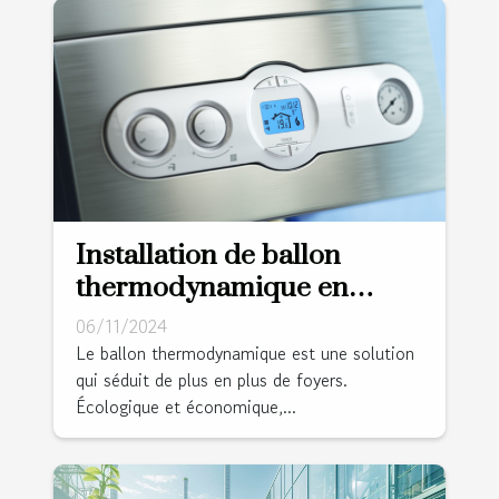
Installation de ballon
thermodynamique en
Sarthe : à quel chauffagiste
06/11/2024
faire appel ?
Le ballon thermodynamique est une solution
qui séduit de plus en plus de foyers.
Écologique et économique,...