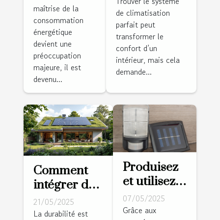
climatisation
Trouver le système
maîtrise de la
d'énergie
de climatisation
adapté à vos
consommation
chez soi :
parfait peut
besoins
énergétique
transformer le
techniques
devient une
confort d’un
modernes
préoccupation
intérieur, mais cela
majeure, il est
demande...
devenu...
Produisez
Comment
et utilisez
intégrer des
votre
technologies
07/05/2025
21/05/2025
propre
Grâce aux
écologiques
La durabilité est