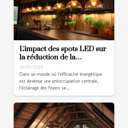
L'impact des spots LED sur
la réduction de la
consommation énergétique
15/01/2024
dans les foyers
Dans un monde où l'efficacité énergétique
est devenue une préoccupation centrale,
l'éclairage des foyers se...