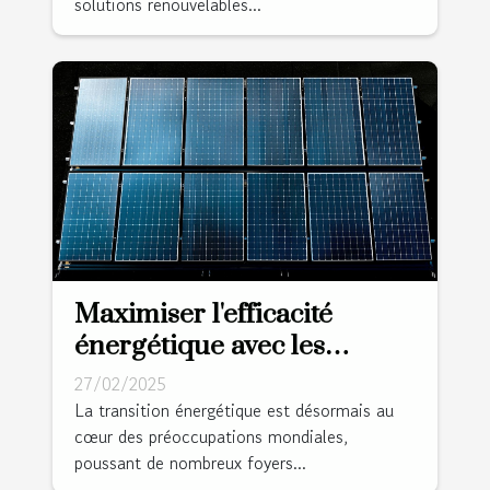
solutions renouvelables...
Maximiser l'efficacité
énergétique avec les
panneaux solaires
27/02/2025
photovoltaïques
La transition énergétique est désormais au
cœur des préoccupations mondiales,
poussant de nombreux foyers...