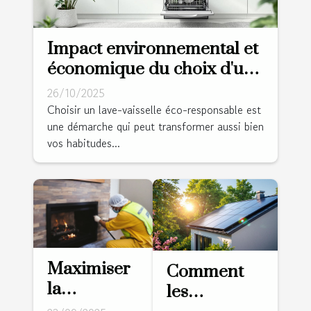
Impact environnemental et
économique du choix d'un
lave-vaisselle éco-
26/10/2025
responsable
Choisir un lave-vaisselle éco-responsable est
une démarche qui peut transformer aussi bien
vos habitudes...
Maximiser
Comment
la
les
durabilité