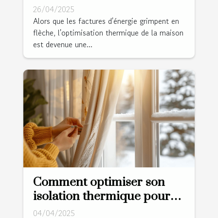
des économies d'énergie
26/04/2025
durables
Alors que les factures d'énergie grimpent en
flèche, l'optimisation thermique de la maison
est devenue une...
Comment optimiser son
isolation thermique pour
réduire sa facture
04/04/2025