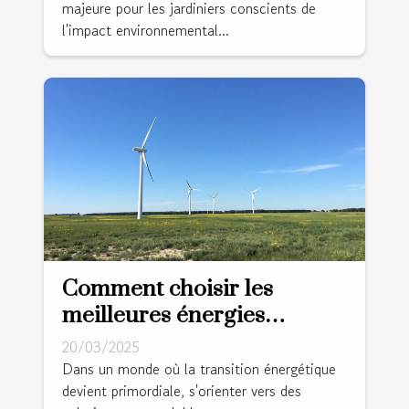
majeure pour les jardiniers conscients de
l'impact environnemental...
Comment choisir les
meilleures énergies
renouvelables pour votre
20/03/2025
domicile
Dans un monde où la transition énergétique
devient primordiale, s'orienter vers des