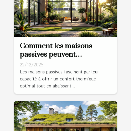
Comment les maisons
passives peuvent
révolutionner votre confort
22/12/2025
et réduire vos factures ?
Les maisons passives fascinent par leur
capacité à offrir un confort thermique
optimal tout en abaissant...