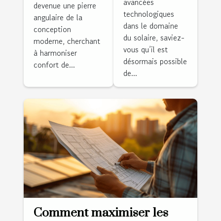
avancées
énergie
devenue une pierre
dans votre
technologiques
avec ce kit
angulaire de la
plan de
dans le domaine
conception
autonome
maison
du solaire, saviez-
moderne, cherchant
solaire !
vous qu’il est
à harmoniser
désormais possible
confort de...
de...
Comment maximiser les