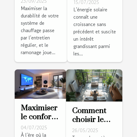
panneaux
23/09/2025
15/07/2025
de votre
Maximiser la
solaires
L'énergie solaire
durabilité de votre
système de
connaît une
peuvent
système de
croissance sans
chauffage
réduire vos
chauffage passe
précédent et suscite
grâce au
factures
par l’entretien
un intérêt
ramonage
d'électricité?
régulier, et le
grandissant parmi
ramonage joue...
les...
Maximiser
Comment
le confort
choisir le
et
04/07/2025
système de
26/05/2025
l'économie
À l’ère où la