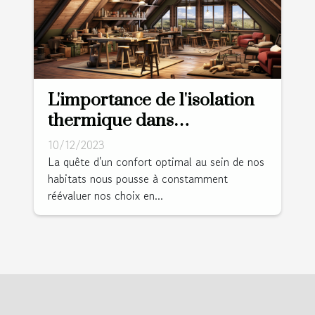
L'importance de l'isolation
thermique dans
l'aménagement des
10/12/2023
combles
La quête d'un confort optimal au sein de nos
habitats nous pousse à constamment
réévaluer nos choix en...